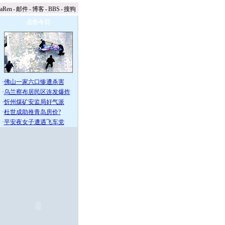
naRen
-
邮件
-
博客
-
BBS
-
搜狗
点击今日
·
佛山一家六口惨遭杀害
·
乌兰察布居民区连发爆炸
·
忻州煤矿安监局好气派
·
杜世成助推青岛房价?
·
平安夜女子遭遇飞车党