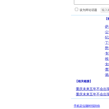
设为辩论话题
【
·
萨
·
公
·
纪
·
丁
·
野
·
专
·
校
·
女
·
曹
·
诡
【
相关链接
】
·
重庆未来五年不会出现
·
重庆未来五年不会出现