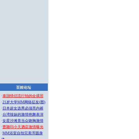
百姓论坛
·
泰国情侣流行拍的全裸照
·
21岁大学MM网络征友(图)
·
日本超女选秀必须亮内裤
·
台湾辣妹的激情艳舞表演
·
女星沙滩竟当众吻胸激情
·
曹颖印小天酒店激情曝光
·
MM浴室自拍完美浑圆身