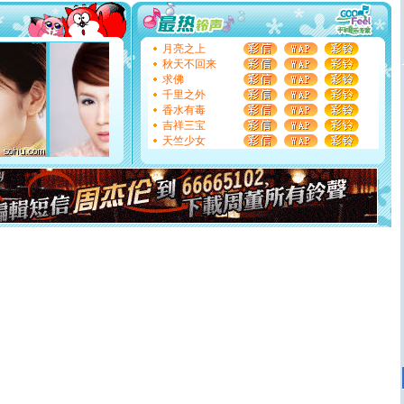
你太多，只有给你五千万：千万快乐！千万要健康！千万
要平安！千万要知足！千万不要忘记我！
[圣诞节]
不只这样的日子才会想起你,而是这样的日子才
月亮之上
能正大光明地骚扰你,告诉你,圣诞要快乐!新年要快乐!天
秋天不回来
天都要快乐噢!
求佛
[圣诞节]
奉上一颗祝福的心,在这个特别的日子里,愿幸福,
千里之外
如意,快乐,鲜花,一切美好的祝愿与你同在.圣诞快乐!
香水有毒
[元旦]
看到你我会触电；看不到你我要充电；没有你我会
吉祥三宝
断电。爱你是我职业，想你是我事业，抱你是我特长，吻
天竺少女
你是我专业！水晶之恋祝你新年快乐
[元旦]
如果上天让我许三个愿望，一是今生今世和你在一
起；二是再生再世和你在一起；三是三生三世和你不再分
离。水晶之恋祝你新年快乐
[元旦]
当我狠下心扭头离去那一刻，你在我身后无助地哭
泣，这痛楚让我明白我多么爱你。我转身抱住你：这猪不
卖了。水晶之恋祝你新年快乐。
[春节]
风柔雨润好月圆，半岛铁盒伴身边，每日尽显开心
颜！冬去春来似水如烟，劳碌人生需尽欢！听一曲轻歌，
道一声平安！新年吉祥万事如愿
[春节]
传说薰衣草有四片叶子：第一片叶子是信仰，第二
片叶子是希望，第三片叶子是爱情，第四片叶子是幸运。
送你一棵薰衣草，愿你新年快乐！