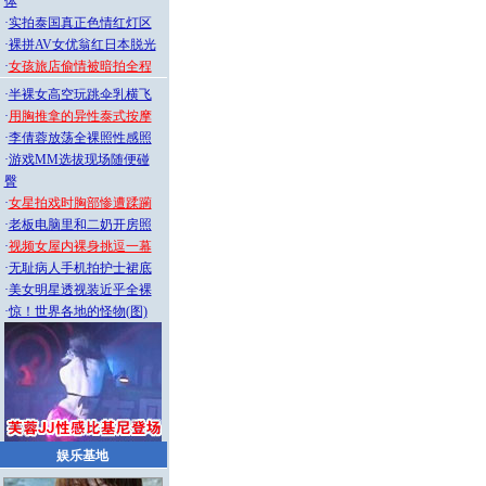
体
·
实拍泰国真正色情红灯区
·
裸拼AV女优翁红日本脱光
·
女孩旅店偷情被暗拍全程
·
半裸女高空玩跳伞乳横飞
·
用胸推拿的异性泰式按摩
·
李倩蓉放荡全裸照性感照
·
游戏MM选拔现场随便碰
臀
·
女星拍戏时胸部惨遭蹂躏
·
老板电脑里和二奶开房照
·
视频女屋内裸身挑逗一幕
·
无耻病人手机拍护士裙底
·
美女明星透视装近乎全裸
·
惊！世界各地的怪物(图)
娱乐基地