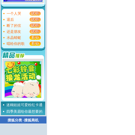
一个人哭
退后
断了的弦
还是朋友
水晶蜻蜓
唱给你的歌
迷糊娃娃可爱粉红卡通
四季美眉给你最想要的
搜狐分类
·
搜狐商机