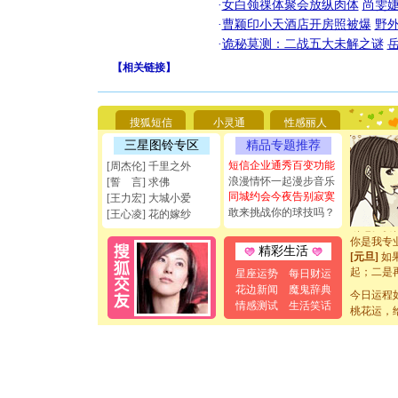
·
女白领祼体聚会放纵肉体
尚雯婕
·
曹颖印小天酒店开房照被爆
野
·
诡秘莫测：二战五大未解之谜
【
相关链接
】
[圣诞节]
你太多，
要平安！
搜狐短信
小灵通
性感丽人
[圣诞节]
三星图铃专区
精品专题推荐
能正大光明
天都要快
短信企业通秀百变功能
[周杰伦] 千里之外
[圣诞节]
浪漫情怀一起漫步音乐
[誓 言] 求佛
如意,快乐
同城约会今夜告别寂寞
[王力宏] 大城小爱
[元旦]
看
敢来挑战你的球技吗？
[王心凌] 花的嫁纱
断电。爱
你是我专
精彩生活
[元旦]
如
起；二是
星座运势
每日财运
离。水晶
花边新闻
魔鬼辞典
今日运程
[元旦]
当
情感测试
生活笑话
桃花运，
泣，这痛
卖了。水
[春节]
风
颜！冬去
道一声平
[春节]
传