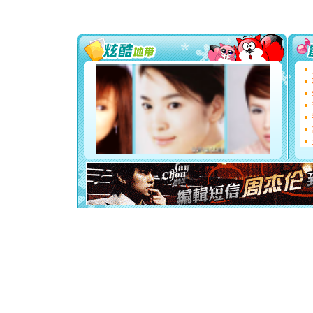
片叶子是
送你一棵
[圣诞节]
你太多，
要平安！
[圣诞节]
能正大光明
天都要快
[圣诞节]
如意,快乐
[元旦]
看
断电。爱
你是我专
[元旦]
如
起；二是
离。水晶
[元旦]
当
泣，这痛
卖了。水
[春节]
风
颜！冬去
道一声平
[春节]
传
片叶子是
送你一棵