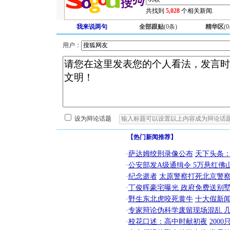
共找到
5,028
个相关新闻.
我来说两句
全部跟贴
(
0
条)
精华区
(
0
用户：
设为辩论话题
【热门新闻推荐】
·
萨达姆绞刑录像公布
天下头条
·
公安部发A级通缉令 5万悬红佛山
·
纪念逝者
太原警察打死北京警察
·
丁俊晖豪宅曝光 政府免费送别墅
·
野生东北虎咬死黄牛
十大假新
·
专家辩论伪科学废留现场混乱 几
·
校花口述：高中时献初夜
200