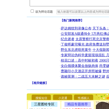
设为辩论话题
【热门新闻推荐】
·
萨达姆绞刑录像公布
天下头条
·
公安部发A级通缉令 5万悬红佛山
·
纪念逝者
太原警察打死北京警察
·
丁俊晖豪宅曝光 政府免费送别墅
·
野生东北虎咬死黄牛
十大假新
·
专家辩论伪科学废留现场混乱 几
·
校花口述：高中时献初夜
200
·
女白领祼体聚会放纵肉体
尚雯婕
·
曹颖印小天酒店开房照被爆
野
·
诡秘莫测：二战五大未解之谜
【
相关链接
】
[圣诞节]
你太多，
要平安！
搜狐短信
小灵通
性感丽人
[圣诞节]
能正大光明
三星图铃专区
精品专题推荐
天都要快