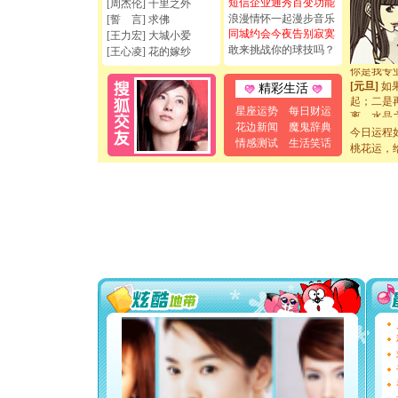
短信企业通秀百变功能
[周杰伦] 千里之外
[圣诞节]
浪漫情怀一起漫步音乐
[誓 言] 求佛
如意,快乐
同城约会今夜告别寂寞
[王力宏] 大城小爱
[元旦]
看
敢来挑战你的球技吗？
断电。爱
[王心凌] 花的嫁纱
你是我专
[元旦]
如
精彩生活
起；二是
星座运势
每日财运
离。水晶
[元旦]
当
花边新闻
魔鬼辞典
今日运程
泣，这痛
情感测试
生活笑话
桃花运，
卖了。水
[春节]
风
颜！冬去
道一声平
[春节]
传
片叶子是
送你一棵
[圣诞节]
你太多，
要平安！
[圣诞节]
能正大光明
天都要快
[圣诞节]
如意,快乐
[元旦]
看