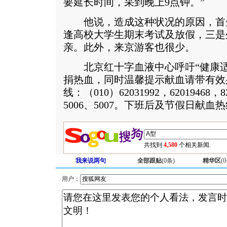
要延长时间，采到晚上9点钟。”
他说，造成这种状况的原因，首
逢高校大学生期末考试及放假，三是
亲。此外，来京游客也很少。
北京红十字血液中心呼吁“健康适
捐热血，同时温馨提示献血请带有效
线：（010）62031992，62019468，8
5006、5007。下班后及节假日献血热线
共找到
4,580
个相关新闻.
我来说两句
全部跟贴
(
0
条)
精华区
(
0
用户：