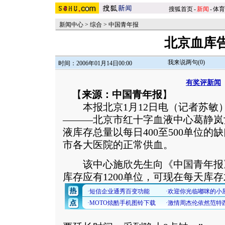
搜狐首页
-
新闻
-
体育
新闻中心
>
综合
>
中国青年报
北京血库
我来说两句(
0
)
时间：2006年01月14日00:00
有奖评新闻
【
来源：中国青年报
】
本报北京1月12日电（记者苏敏
———北京市红十字血液中心葛静岚
液库存总量以每日400至500单位的
市各大医院的正常供血。
该中心施欣先生向《中国青年报》
库存应有1200单位，可现在每天库存