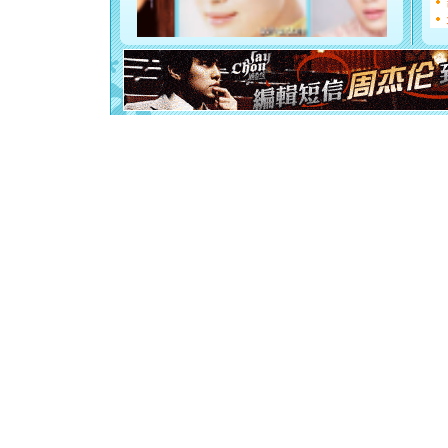
断电。爱
你是我专
[元旦]
如
起；二是
离。水晶
[元旦]
当
泣，这痛
卖了。水
[春节]
风
颜！冬去
道一声平
[春节]
传
片叶子是
送你一棵