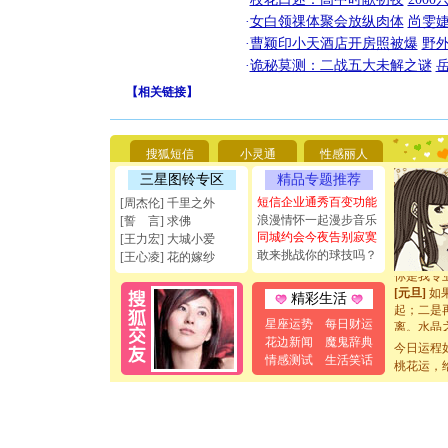
·
女白领祼体聚会放纵肉体
尚雯婕
·
曹颖印小天酒店开房照被爆
野
·
诡秘莫测：二战五大未解之谜
【
相关链接
】
[圣诞节]
你太多，
要平安！
[圣诞节]
搜狐短信
小灵通
性感丽人
能正大光明
三星图铃专区
精品专题推荐
天都要快
[圣诞节]
短信企业通秀百变功能
[周杰伦] 千里之外
如意,快乐
浪漫情怀一起漫步音乐
[誓 言] 求佛
[元旦]
看
同城约会今夜告别寂寞
[王力宏] 大城小爱
断电。爱
敢来挑战你的球技吗？
[王心凌] 花的嫁纱
你是我专
[元旦]
如
精彩生活
起；二是
离。水晶
星座运势
每日财运
[元旦]
当
花边新闻
魔鬼辞典
今日运程
泣，这痛
情感测试
生活笑话
桃花运，
卖了。水
[春节]
风
颜！冬去
道一声平
[春节]
传