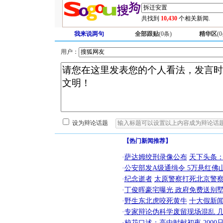
共找到
10,430
个相关新闻.
我来说两句
全部跟贴
(
0
条)
精华区
(
0
用户：
设为辩论话题
【热门新闻推荐】
·
萨达姆绞刑录像公布
天下头条
·
公安部发A级通缉令 5万悬红佛山
·
纪念逝者
太原警察打死北京警察
·
丁俊晖豪宅曝光 政府免费送别墅
·
野生东北虎咬死黄牛
十大假新
·
专家辩论伪科学废留现场混乱 几
·
校花口述：高中时献初夜
200