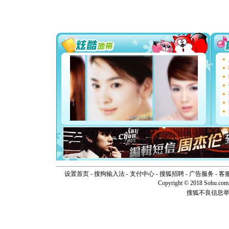
片叶子是
送你一棵
[圣诞节]
你太多，
要平安！
[圣诞节]
能正大光明
天都要快
[圣诞节]
如意,快乐
[元旦]
看
断电。爱
你是我专
[元旦]
如
起；二是
离。水晶
[元旦]
当
泣，这痛
卖了。水
[春节]
风
设置首页
-
搜狗输入法
-
支付中心
-
搜狐招聘
-
广告服务
-
客
颜！冬去
Copyright © 2018 Sohu.com I
道一声平
搜狐不良信息
[春节]
传
片叶子是
送你一棵