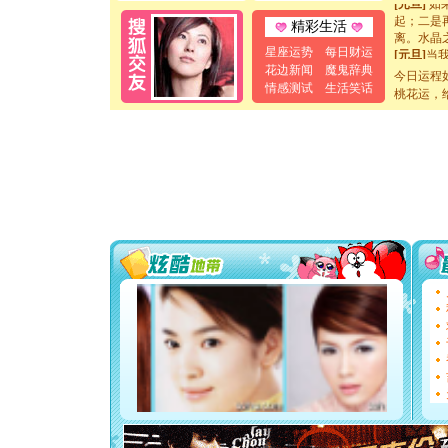
起；二是
离。水晶
精彩生活
[元旦]
当
星座运势
每日财运
泣，这痛
花边新闻
魔鬼辞典
卖了。水
今日运程
情感测试
生活笑话
[春节]
风
桃花运，
颜！冬去
道一声平
[春节]
传
片叶子是
送你一棵
[圣诞节]
你太多，
要平安！
[圣诞节]
能正大光明
天都要快
[圣诞节]
如意,快乐
[元旦]
看
断电。爱
你是我专
[元旦]
如
起；二是
离。水晶
[元旦]
当
泣，这痛