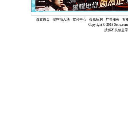
卖了。水
[春节]
风
颜！冬去
道一声平
设置首页
-
搜狗输入法
-
支付中心
-
搜狐招聘
-
广告服务
-
客
[春节]
传
Copyright © 2018 Sohu.com I
片叶子是
搜狐不良信息
送你一棵