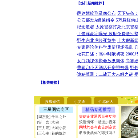
【热门新闻推荐】
·
萨达姆绞刑录像公布
天下头条
·
公安部发A级通缉令 5万悬红佛山
·
纪念逝者
太原警察打死北京警察
·
丁俊晖豪宅曝光 政府免费送别墅
·
野生东北虎咬死黄牛
十大假新
·
专家辩论伪科学废留现场混乱 几
·
校花口述：高中时献初夜
200
·
女白领祼体聚会放纵肉体
尚雯婕
·
曹颖印小天酒店开房照被爆
野
·
诡秘莫测：二战五大未解之谜
[圣诞节]
你太多，
【
相关链接
】
要平安！
[圣诞节]
能正大光明
搜狐短信
小灵通
性感丽人
天都要快
[圣诞节]
三星图铃专区
精品专题推荐
如意,快乐
短信企业通秀百变功能
[周杰伦] 千里之外
[元旦]
看
浪漫情怀一起漫步音乐
[誓 言] 求佛
断电。爱
同城约会今夜告别寂寞
[王力宏] 大城小爱
你是我专
敢来挑战你的球技吗？
[王心凌] 花的嫁纱
[元旦]
如