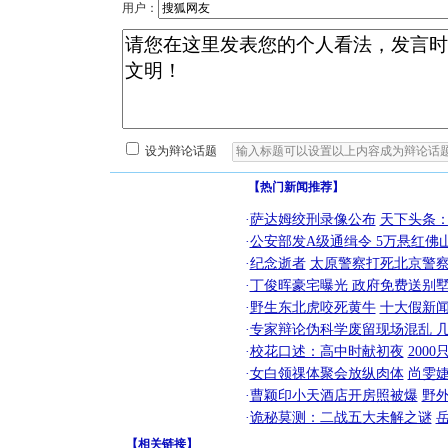
用户：
设为辩论话题
【热门新闻推荐】
·
萨达姆绞刑录像公布
天下头条
·
公安部发A级通缉令 5万悬红佛山
·
纪念逝者
太原警察打死北京警察
·
丁俊晖豪宅曝光 政府免费送别墅
·
野生东北虎咬死黄牛
十大假新
·
专家辩论伪科学废留现场混乱 几
·
校花口述：高中时献初夜
200
·
女白领祼体聚会放纵肉体
尚雯婕
·
曹颖印小天酒店开房照被爆
野
·
诡秘莫测：二战五大未解之谜
【
相关链接
】