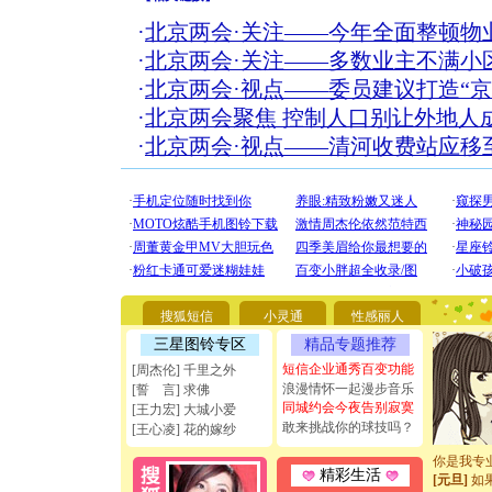
·
北京两会·关注——今年全面整顿物
·
北京两会·关注——多数业主不满小
·
北京两会·视点——委员建议打造“京
·
北京两会聚焦 控制人口别让外地人成
·
北京两会·视点——清河收费站应移
[圣诞节]
你太多，
要平安！
搜狐短信
小灵通
性感丽人
[圣诞节]
能正大光明
三星图铃专区
精品专题推荐
天都要快
短信企业通秀百变功能
[周杰伦] 千里之外
[圣诞节]
浪漫情怀一起漫步音乐
[誓 言] 求佛
如意,快乐
同城约会今夜告别寂寞
[王力宏] 大城小爱
[元旦]
看
敢来挑战你的球技吗？
[王心凌] 花的嫁纱
断电。爱
你是我专
[元旦]
如
精彩生活
起；二是