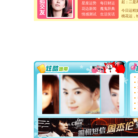
星座运势
每日财运
离。水晶
花边新闻
魔鬼辞典
[元旦]
当
今日运程
情感测试
生活笑话
泣，这痛
桃花运，
卖了。水
[春节]
风
颜！冬去
道一声平
[春节]
传
片叶子是
送你一棵
[圣诞节]
你太多，
要平安！
[圣诞节]
能正大光明
天都要快
[圣诞节]
如意,快乐
[元旦]
看
断电。爱
你是我专
[元旦]
如
起；二是
离。水晶
[元旦]
当
泣，这痛