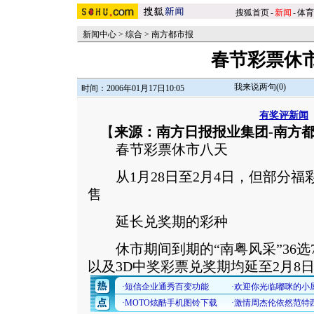
搜狐首页
-
新闻
-
体育
新闻中心
>
综合
>
南方都市报
春节彩票休
我来说两句(
0
)
时间：2006年01月17日10:05
有奖评新闻
【
来源：南方日报报业集团-南方
春节彩票休市八天
从1月28日至2月4日，但部分福
售
延长兑奖期的彩种
休市期间到期的“南粤风采”36选7、
以及3D中奖彩票兑奖期均延至2月8