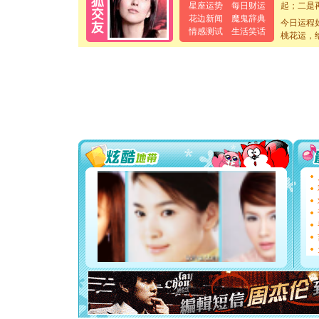
起；二是
星座运势
每日财运
离。水晶
花边新闻
魔鬼辞典
今日运程
[元旦]
当
情感测试
生活笑话
桃花运，
泣，这痛
卖了。水
[春节]
风
颜！冬去
道一声平
[春节]
传
片叶子是
送你一棵
[圣诞节]
你太多，
要平安！
[圣诞节]
能正大光明
天都要快
[圣诞节]
如意,快乐
[元旦]
看
断电。爱
你是我专
[元旦]
如
起；二是
离。水晶
[元旦]
当
泣，这痛