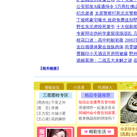
·
公安部发A级通缉令 5万悬红佛山
·
纪念逝者
太原警察打死北京警察
·
丁俊晖豪宅曝光 政府免费送别墅
·
野生东北虎咬死黄牛
十大假新
·
专家辩论伪科学废留现场混乱 几
·
校花口述：高中时献初夜
200
·
女白领祼体聚会放纵肉体
尚雯婕
·
曹颖印小天酒店开房照被爆
野
·
诡秘莫测：二战五大未解之谜
【
相关链接
】
[圣诞节]
你太多，
要平安！
搜狐短信
小灵通
性感丽人
[圣诞节]
三星图铃专区
精品专题推荐
能正大光明
天都要快
短信企业通秀百变功能
[周杰伦] 千里之外
[圣诞节]
浪漫情怀一起漫步音乐
[誓 言] 求佛
如意,快乐
同城约会今夜告别寂寞
[王力宏] 大城小爱
[元旦]
看
敢来挑战你的球技吗？
[王心凌] 花的嫁纱
断电。爱
你是我专
精彩生活
[元旦]
如