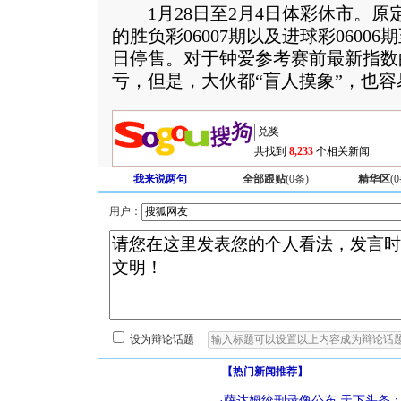
1月28日至2月4日体彩休市。原定
的胜负彩06007期以及进球彩0600
日停售。对于钟爱参考赛前最新指数
亏，但是，大伙都“盲人摸象”，也
共找到
8,233
个相关新闻.
我来说两句
全部跟贴
(
0
条)
精华区
(
0
用户：
设为辩论话题
【热门新闻推荐】
·
萨达姆绞刑录像公布
天下头条