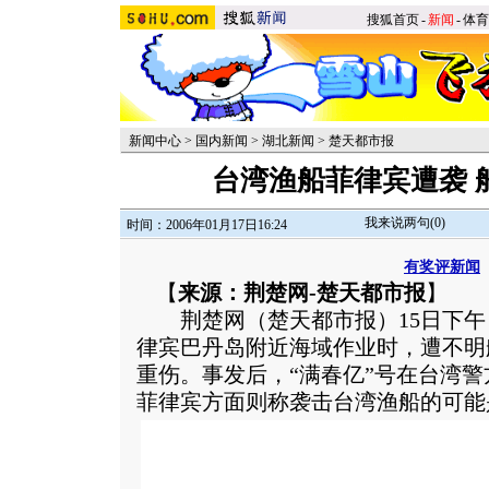
搜狐首页
-
新闻
-
体育
新闻中心
>
国内新闻
>
湖北新闻
>
楚天都市报
台湾渔船菲律宾遭袭 
我来说两句(
0
)
时间：2006年01月17日16:24
有奖评新闻
【
来源：荆楚网-楚天都市报
】
荆楚网（楚天都市报）15日下午，
律宾巴丹岛附近海域作业时，遭不明
重伤。事发后，“满春亿”号在台湾
菲律宾方面则称袭击台湾渔船的可能