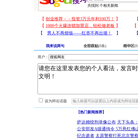
共找到
个相关新闻.
我来说两句
全部跟贴
(
0
条)
精华区
(
0
用户：
设为辩论话题
【热门新闻推荐】
·
萨达姆绞刑录像公布
天下头条
·
公安部发A级通缉令 5万悬红佛山
·
纪念逝者
太原警察打死北京警察