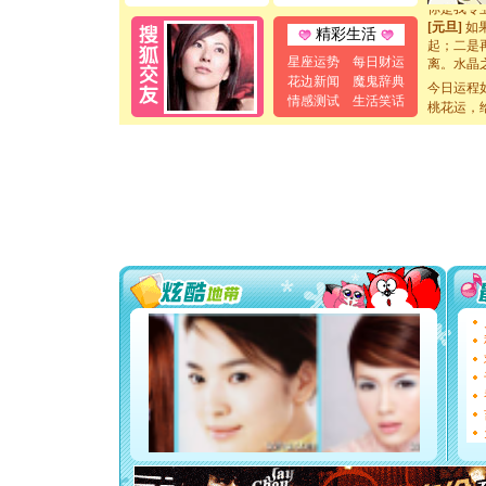
你是我专
[元旦]
如
精彩生活
起；二是
离。水晶
星座运势
每日财运
[元旦]
当
花边新闻
魔鬼辞典
今日运程
泣，这痛
情感测试
生活笑话
桃花运，
卖了。水
[春节]
风
颜！冬去
道一声平
[春节]
传
片叶子是
送你一棵
[圣诞节]
你太多，
要平安！
[圣诞节]
能正大光明
天都要快
[圣诞节]
如意,快乐
[元旦]
看
断电。爱
你是我专
[元旦]
如
起；二是
离。水晶