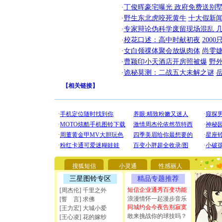
·
丁俊晖豪宅曝光 政府免费送别墅
·
野生东北虎咬死黄牛
十大假新
·
专家辩论伪科学废留现场混乱 几
·
校花口述：高中时献初夜
200
·
女白领祼体聚会放纵肉体
尚雯婕
·
曹颖印小天酒店开房照被爆
野
·
诡秘莫测：二战五大未解之谜
【
相关链接
】
[圣诞节]
你太多，
要平安！
[圣诞节]
搜狐短信
小灵通
性感丽人
能正大光明
三星图铃专区
精品专题推荐
天都要快
[圣诞节]
短信企业通秀百变功能
[周杰伦] 千里之外
如意,快乐
浪漫情怀一起漫步音乐
[誓 言] 求佛
[元旦]
看
同城约会今夜告别寂寞
[王力宏] 大城小爱
断电。爱
敢来挑战你的球技吗？
[王心凌] 花的嫁纱