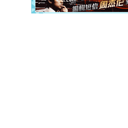
[元旦]
当
泣，这痛
卖了。水
[春节]
风
颜！冬去
道一声平
[春节]
传
片叶子是
送你一棵