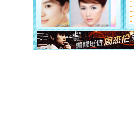
[元旦]
看
断电。爱
你是我专
[元旦]
如
起；二是
离。水晶
[元旦]
当
泣，这痛
卖了。水
[春节]
风
颜！冬去
道一声平
[春节]
传
片叶子是
送你一棵