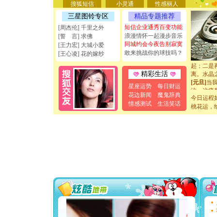
搜狐短信
小灵通
性感丽人
天都要快
[圣诞节]
三星图铃专区
精品专题推荐
如意,快乐
短信企业通秀百变功能
[周杰伦] 千里之外
[元旦]
看
浪漫情怀一起漫步音乐
[誓 言] 求佛
断电。爱
同城约会今夜告别寂寞
[王力宏] 大城小爱
你是我专
敢来挑战你的球技吗？
[王心凌] 花的嫁纱
[元旦]
如
起；二是
离。水晶
精彩生活
[元旦]
当
星座运势
每日财运
泣，这痛
花边新闻
魔鬼辞典
卖了。水
今日运程
[春节]
风
情感测试
生活笑话
桃花运，
颜！冬去
道一声平
[春节]
传
片叶子是
送你一棵
[圣诞节]
你太多，
要平安！
[圣诞节]
能正大光明
天都要快
[圣诞节]
如意,快乐