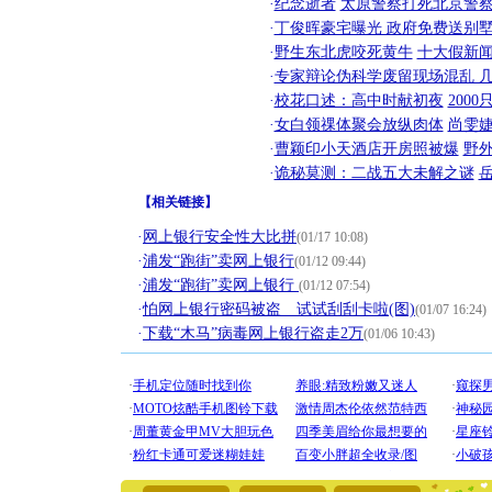
·
纪念逝者
太原警察打死北京警察
·
丁俊晖豪宅曝光 政府免费送别墅
·
野生东北虎咬死黄牛
十大假新
·
专家辩论伪科学废留现场混乱 几
·
校花口述：高中时献初夜
200
·
女白领祼体聚会放纵肉体
尚雯婕
·
曹颖印小天酒店开房照被爆
野
·
诡秘莫测：二战五大未解之谜
【
相关链接
】
·
网上银行安全性大比拼
(01/17 10:08)
·
浦发“跑街”卖网上银行
(01/12 09:44)
·
浦发“跑街”卖网上银行
(01/12 07:54)
·
怕网上银行密码被盗 试试刮刮卡啦(图)
(01/07 16:24)
·
下载“木马”病毒网上银行盗走2万
(01/06 10:43)
[圣诞节]
你太多，
要平安！
[圣诞节]
能正大光明