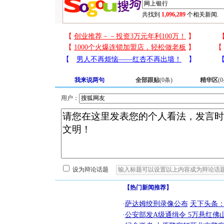
共找到
1,096,289
个相关新闻.
我来说两句
全部跟贴
(
0
条)
精华区
(
0
用户：
设为辩论话题
【热门新闻推荐】
·
萨达姆绞刑录像公布
天下头条
·
公安部发A级通缉令 5万悬红佛山