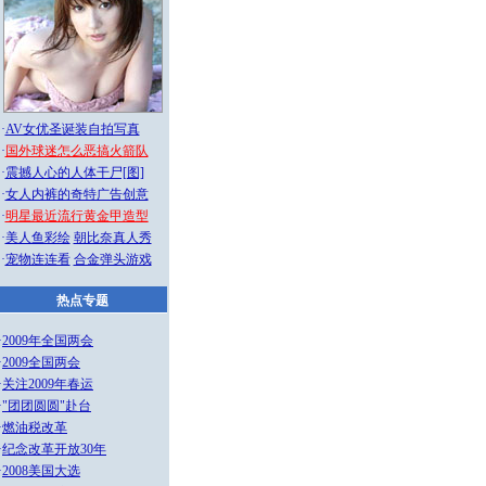
·
AV女优圣诞装自拍写真
·
国外球迷怎么恶搞火箭队
·
震撼人心的人体干尸[图]
·
女人内裤的奇特广告创意
·
明星最近流行黄金甲造型
·
美人鱼彩绘
朝比奈真人秀
·
宠物连连看
合金弹头游戏
热点专题
·
2009年全国两会
·
2009全国两会
·
关注2009年春运
·
"团团圆圆"赴台
·
燃油税改革
·
纪念改革开放30年
·
2008美国大选