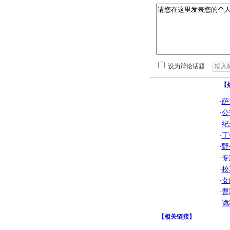
设为辩论话题
【
·
萨
·
公
·
纪
·
丁
·
野
·
专
·
校
·
女
·
曹
·
诡
【
相关链接
】