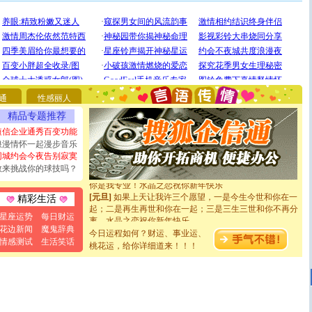
[圣诞节]
圣诞节到了，想想没什么送给你的，又不打算给
你太多，只有给你五千万：千万快乐！千万要健康！千万
要平安！千万要知足！千万不要忘记我！
[圣诞节]
不只这样的日子才会想起你,而是这样的日子才
通
性感丽人
能正大光明地骚扰你,告诉你,圣诞要快乐!新年要快乐!天
精品专题推荐
天都要快乐噢!
[圣诞节]
奉上一颗祝福的心,在这个特别的日子里,愿幸福,
短信企业通秀百变功能
如意,快乐,鲜花,一切美好的祝愿与你同在.圣诞快乐!
浪漫情怀一起漫步音乐
[元旦]
看到你我会触电；看不到你我要充电；没有你我会
同城约会今夜告别寂寞
断电。爱你是我职业，想你是我事业，抱你是我特长，吻
敢来挑战你的球技吗？
你是我专业！水晶之恋祝你新年快乐
[元旦]
如果上天让我许三个愿望，一是今生今世和你在一
精彩生活
起；二是再生再世和你在一起；三是三生三世和你不再分
离。水晶之恋祝你新年快乐
星座运势
每日财运
[元旦]
当我狠下心扭头离去那一刻，你在我身后无助地哭
花边新闻
魔鬼辞典
今日运程如何？财运、事业运、
泣，这痛楚让我明白我多么爱你。我转身抱住你：这猪不
情感测试
生活笑话
桃花运，给你详细道来！！！
卖了。水晶之恋祝你新年快乐。
[春节]
风柔雨润好月圆，半岛铁盒伴身边，每日尽显开心
颜！冬去春来似水如烟，劳碌人生需尽欢！听一曲轻歌，
道一声平安！新年吉祥万事如愿
[春节]
传说薰衣草有四片叶子：第一片叶子是信仰，第二
片叶子是希望，第三片叶子是爱情，第四片叶子是幸运。