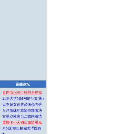
百姓论坛
·
泰国情侣流行拍的全裸照
·
21岁大学MM网络征友(图)
·
日本超女选秀必须亮内裤
·
台湾辣妹的激情艳舞表演
·
女星沙滩竟当众吻胸激情
·
曹颖印小天酒店激情曝光
·
MM浴室自拍完美浑圆身