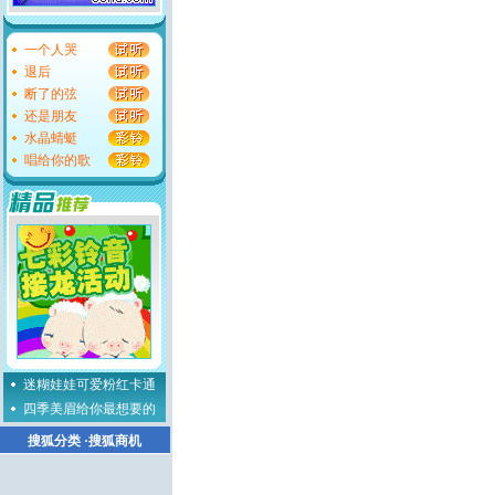
一个人哭
退后
断了的弦
还是朋友
水晶蜻蜓
唱给你的歌
迷糊娃娃可爱粉红卡通
四季美眉给你最想要的
搜狐分类
·
搜狐商机