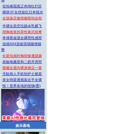
体
·
实拍泰国真正色情红灯区
·
裸拼AV女优翁红日本脱光
·
女孩旅店偷情被暗拍全程
·
半裸女高空玩跳伞乳横飞
·
用胸推拿的异性泰式按摩
·
李倩蓉放荡全裸照性感照
·
游戏MM选拔现场随便碰
臀
·
女星拍戏时胸部惨遭蹂躏
·
老板电脑里和二奶开房照
·
视频女屋内裸身挑逗一幕
·
无耻病人手机拍护士裙底
·
美女明星透视装近乎全裸
·
惊！世界各地的怪物(图)
娱乐基地