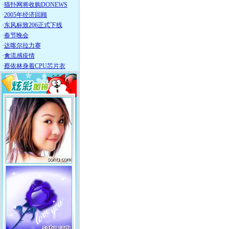
·
猫扑网将收购DONEWS
·
2005年经济回顾
·
东风标致206正式下线
·
春节晚会
·
达喀尔拉力赛
·
禽流感疫情
·
蔡依林身着CPU芯片衣