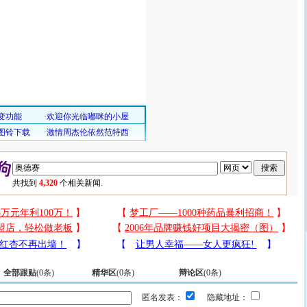
共找到
4,320
个相关新闻.
全部跟贴
(
0
条)
精华区
(
0
条)
辩论区
(
0
条)
匿名发表：
隐藏地址：