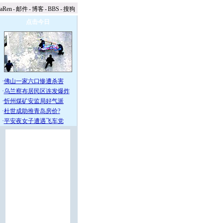
naRen
-
邮件
-
博客
-
BBS
-
搜狗
点击今日
·
佛山一家六口惨遭杀害
·
乌兰察布居民区连发爆炸
·
忻州煤矿安监局好气派
·
杜世成助推青岛房价?
·
平安夜女子遭遇飞车党