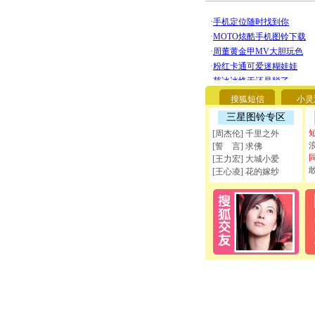
搜狐短信
小灵
三星图铃专区
[周杰伦] 千里之外
[誓 言] 求佛
[王力宏] 大城小爱
[王心凌] 花的嫁纱