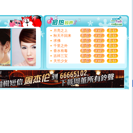
送你一棵薰衣草，愿你新年快乐！
[圣诞节]
圣诞节到了，想想没什么送给你的，又不打算给
你太多，只有给你五千万：千万快乐！千万要健康！千万
要平安！千万要知足！千万不要忘记我！
[圣诞节]
不只这样的日子才会想起你,而是这样的日子才
能正大光明地骚扰你,告诉你,圣诞要快乐!新年要快乐!天
月亮之上
天都要快乐噢!
秋天不回来
[圣诞节]
奉上一颗祝福的心,在这个特别的日子里,愿幸福,
求佛
如意,快乐,鲜花,一切美好的祝愿与你同在.圣诞快乐!
千里之外
[元旦]
看到你我会触电；看不到你我要充电；没有你我会
香水有毒
断电。爱你是我职业，想你是我事业，抱你是我特长，吻
吉祥三宝
你是我专业！水晶之恋祝你新年快乐
天竺少女
[元旦]
如果上天让我许三个愿望，一是今生今世和你在一
起；二是再生再世和你在一起；三是三生三世和你不再分
离。水晶之恋祝你新年快乐
[元旦]
当我狠下心扭头离去那一刻，你在我身后无助地哭
泣，这痛楚让我明白我多么爱你。我转身抱住你：这猪不
卖了。水晶之恋祝你新年快乐。
[春节]
风柔雨润好月圆，半岛铁盒伴身边，每日尽显开心
颜！冬去春来似水如烟，劳碌人生需尽欢！听一曲轻歌，
道一声平安！新年吉祥万事如愿
[春节]
传说薰衣草有四片叶子：第一片叶子是信仰，第二
片叶子是希望，第三片叶子是爱情，第四片叶子是幸运。
送你一棵薰衣草，愿你新年快乐！