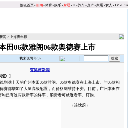
搜狐首页
-
新闻
-
体育
-
娱乐
-
财经
-
IT
-
汽车
-
房产
-
家居
-
女人
-
TV
-
Chi
新闻
>
上海青年报
本田06款雅阁06款奥德赛上市
我来说两句(
0
)
有奖评新闻
年报》
】
刚满十天的广州本田06款雅阁、06款奥德赛在上海上市。与05款相
款奥德赛都增加了大量高级配置，而价格则维持不变。目前，广州本田在
店均已有这两款新车的样车，消费者可就近看车、订购。
（连忱蔚）