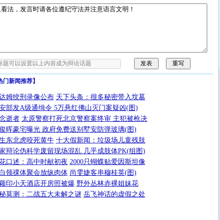
热门新闻推荐】
达姆绞刑录像公布
天下头条：很多秘密带入坟墓
安部发A级通缉令 5万悬红佛山灭门案疑凶(图)
念逝者
太原警察打死北京警察案终审 主犯被枪决
俊晖豪宅曝光 政府免费送别墅安防弹玻璃(图)
生东北虎咬死黄牛
十大假新闻：垃圾场儿童残肢
家辩论伪科学废留现场混乱 几乎成肢体PK(组图)
花口述：高中时献初夜
2000只蝴蝶贴爱因斯坦像
白领祼体聚会放纵肉体
尚雯婕客串穆桂英(图)
颖印小天酒店开房照被爆
野外丛林赤裸姐妹花
秘莫测：二战五大未解之谜
岳飞神话的虚假之处