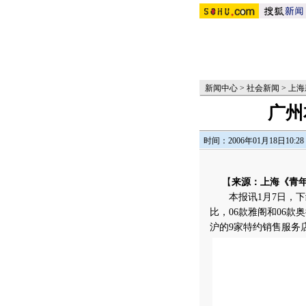
新闻中心
>
社会新闻
>
上海
广州
时间：2006年01月18日10:28
【
来源：上海《青
本报讯1月7日，下线
比，06款雅阁和06
沪的9家特约销售服务