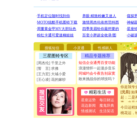
[圣诞节]
你太多，
要平安！
搜狐短信
小灵通
性感丽人
[圣诞节]
能正大光明
三星图铃专区
精品专题推荐
天都要快
短信企业通秀百变功能
[周杰伦] 千里之外
[圣诞节]
浪漫情怀一起漫步音乐
[誓 言] 求佛
如意,快乐
同城约会今夜告别寂寞
[王力宏] 大城小爱
[元旦]
看
敢来挑战你的球技吗？
[王心凌] 花的嫁纱
断电。爱
你是我专
[元旦]
如
精彩生活
起；二是
星座运势
每日财运
离。水晶
花边新闻
魔鬼辞典
[元旦]
当
今日运程
泣，这痛
情感测试
生活笑话
桃花运，
卖了。水
[春节]
风
颜！冬去
道一声平
[春节]
传