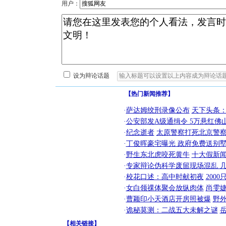
用户：
设为辩论话题
【热门新闻推荐】
·
萨达姆绞刑录像公布
天下头条
·
公安部发A级通缉令 5万悬红佛山
·
纪念逝者
太原警察打死北京警察
·
丁俊晖豪宅曝光 政府免费送别墅
·
野生东北虎咬死黄牛
十大假新
·
专家辩论伪科学废留现场混乱 几
·
校花口述：高中时献初夜
200
·
女白领祼体聚会放纵肉体
尚雯婕
·
曹颖印小天酒店开房照被爆
野
·
诡秘莫测：二战五大未解之谜
【
相关链接
】