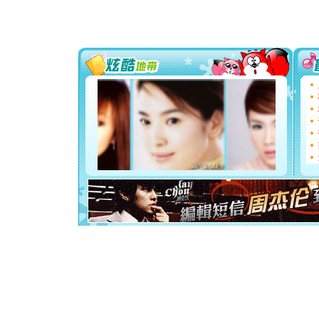
片叶子是
送你一棵
[圣诞节]
你太多，
要平安！
[圣诞节]
能正大光明
天都要快
[圣诞节]
如意,快乐
[元旦]
看
断电。爱
你是我专
[元旦]
如
起；二是
离。水晶
[元旦]
当
泣，这痛
卖了。水
[春节]
风
颜！冬去
道一声平
[春节]
传
片叶子是
送你一棵