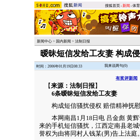
搜狐首页
-
新闻
-
体育
新闻中心
>
国内新闻
>
法制日报
暧昧短信发给工友妻 构成
我来说两句(
0
)
时间：2006年01月19日08:33
有奖评新闻
【
来源：法制日报
】
6条暧昧短信发给工友妻
构成短信骚扰侵权 赔偿精神抚慰
本网南昌1月18日电 吕金彪 黄
来的手机短信骚扰，江西定南县老城
誉权为由将同村人钱某(男)告上法庭