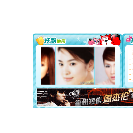
颜！冬去
道一声平
[春节]
传
片叶子是
送你一棵
[圣诞节]
你太多，
要平安！
[圣诞节]
能正大光明
天都要快
[圣诞节]
如意,快乐
[元旦]
看
断电。爱
你是我专
[元旦]
如
起；二是
离。水晶
[元旦]
当
泣，这痛
卖了。水
[春节]
风
颜！冬去
道一声平
[春节]
传