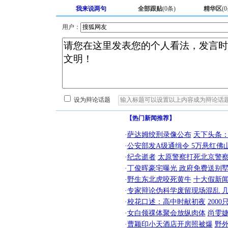
我来说两句
全部跟贴
(
0
条)
精华区
(
0
用户：
设为辩论话题
【热门新闻推荐】
·
萨达姆绞刑录像公布
天下头条
·
公安部发A级通缉令 5万悬红佛山
·
纪念逝者
太原警察打死北京警察
·
丁俊晖豪宅曝光 政府免费送别墅
·
野生东北虎咬死黄牛
十大假新
·
专家辩论伪科学废留现场混乱 几
·
校花口述：高中时献初夜
200
·
女白领祼体聚会放纵肉体
尚雯婕
·
曹颖印小天酒店开房照被爆
野