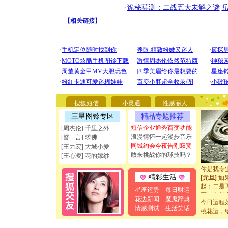
·
诡秘莫测：二战五大未解之谜
【
相关链接
】
[圣诞节]
你太多，
要平安！
搜狐短信
小灵通
性感丽人
[圣诞节]
能正大光明
三星图铃专区
精品专题推荐
天都要快
短信企业通秀百变功能
[周杰伦] 千里之外
[圣诞节]
浪漫情怀一起漫步音乐
[誓 言] 求佛
如意,快乐
同城约会今夜告别寂寞
[王力宏] 大城小爱
[元旦]
看
敢来挑战你的球技吗？
[王心凌] 花的嫁纱
断电。爱
你是我专
[元旦]
如
精彩生活
起；二是
星座运势
每日财运
离。水晶
花边新闻
魔鬼辞典
[元旦]
当
今日运程
情感测试
生活笑话
泣，这痛
桃花运，
卖了。水
[春节]
风