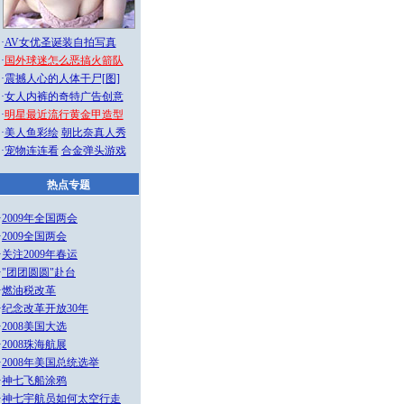
·
AV女优圣诞装自拍写真
·
国外球迷怎么恶搞火箭队
·
震撼人心的人体干尸[图]
·
女人内裤的奇特广告创意
·
明星最近流行黄金甲造型
·
美人鱼彩绘
朝比奈真人秀
·
宠物连连看
合金弹头游戏
热点专题
·
2009年全国两会
·
2009全国两会
·
关注2009年春运
·
"团团圆圆"赴台
·
燃油税改革
·
纪念改革开放30年
·
2008美国大选
·
2008珠海航展
·
2008年美国总统选举
·
神七飞船涂鸦
·
神七宇航员如何太空行走