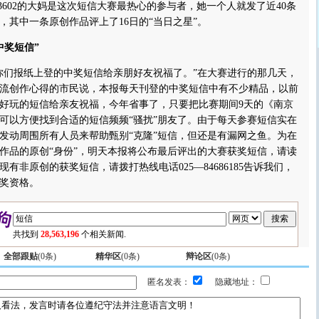
3602的大妈是这次短信大赛最热心的参与者，她一个人就发了近40条
，其中一条原创作品评上了16日的“当日之星”。
中奖短信”
们报纸上登的中奖短信给亲朋好友祝福了。”在大赛进行的那几天，
流创作心得的市民说，本报每天刊登的中奖短信中有不少精品，以前
好玩的短信给亲友祝福，今年省事了，只要把比赛期间9天的《南京
可以方便找到合适的短信频频“骚扰”朋友了。由于每天参赛短信实在
发动周围所有人员来帮助甄别“克隆”短信，但还是有漏网之鱼。为在
作品的原创“身份”，明天本报将公布最后评出的大赛获奖短信，请读
有非原创的获奖短信，请拨打热线电话025—84686185告诉我们，
奖资格。
共找到
28,563,196
个相关新闻.
全部跟贴
(
0
条)
精华区
(
0
条)
辩论区
(
0
条)
匿名发表：
隐藏地址：