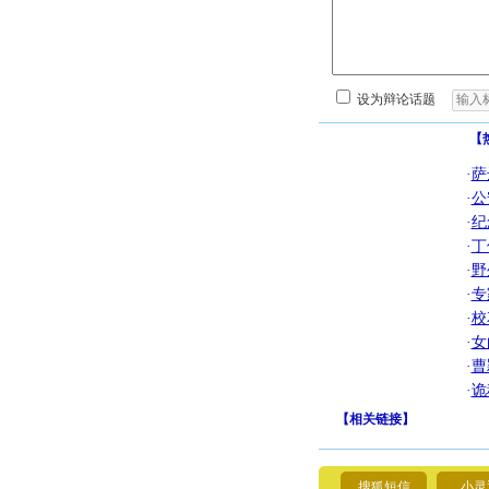
设为辩论话题
【
·
萨
·
公
·
纪
·
丁
·
野
·
专
·
校
·
女
·
曹
·
诡
【
相关链接
】
搜狐短信
小灵