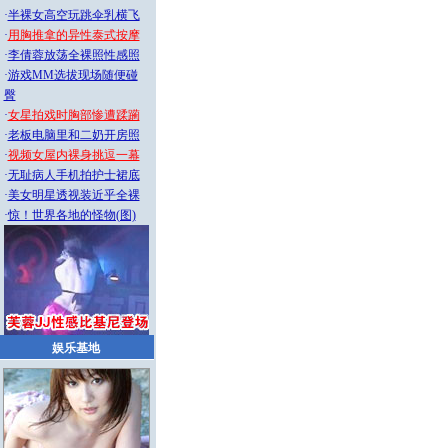
·
半裸女高空玩跳伞乳横飞
·
用胸推拿的异性泰式按摩
·
李倩蓉放荡全裸照性感照
·
游戏MM选拔现场随便碰
臀
·
女星拍戏时胸部惨遭蹂躏
·
老板电脑里和二奶开房照
·
视频女屋内裸身挑逗一幕
·
无耻病人手机拍护士裙底
·
美女明星透视装近乎全裸
·
惊！世界各地的怪物(图)
娱乐基地