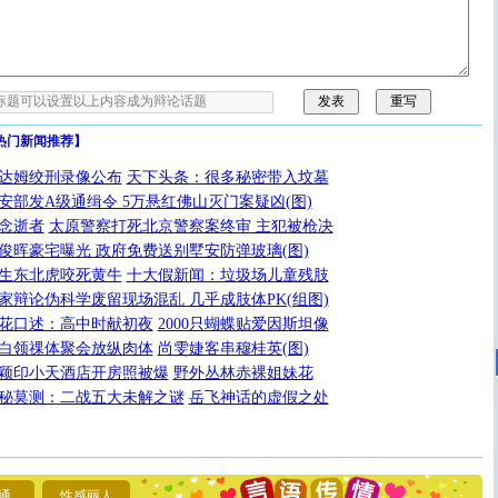
热门新闻推荐】
达姆绞刑录像公布
天下头条：很多秘密带入坟墓
安部发A级通缉令 5万悬红佛山灭门案疑凶(图)
念逝者
太原警察打死北京警察案终审 主犯被枪决
俊晖豪宅曝光 政府免费送别墅安防弹玻璃(图)
生东北虎咬死黄牛
十大假新闻：垃圾场儿童残肢
家辩论伪科学废留现场混乱 几乎成肢体PK(组图)
花口述：高中时献初夜
2000只蝴蝶贴爱因斯坦像
白领祼体聚会放纵肉体
尚雯婕客串穆桂英(图)
颖印小天酒店开房照被爆
野外丛林赤裸姐妹花
秘莫测：二战五大未解之谜
岳飞神话的虚假之处
[圣诞节]
圣诞节到了，想想没什么送给你的，又不打算给
你太多，只有给你五千万：千万快乐！千万要健康！千万
要平安！千万要知足！千万不要忘记我！
通
性感丽人