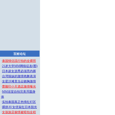
百姓论坛
·
泰国情侣流行拍的全裸照
·
21岁大学MM网络征友(图)
·
日本超女选秀必须亮内裤
·
台湾辣妹的激情艳舞表演
·
女星沙滩竟当众吻胸激情
·
曹颖印小天酒店激情曝光
·
MM浴室自拍完美浑圆身
体
·
实拍泰国真正色情红灯区
·
裸拼AV女优翁红日本脱光
·
女孩旅店偷情被暗拍全程