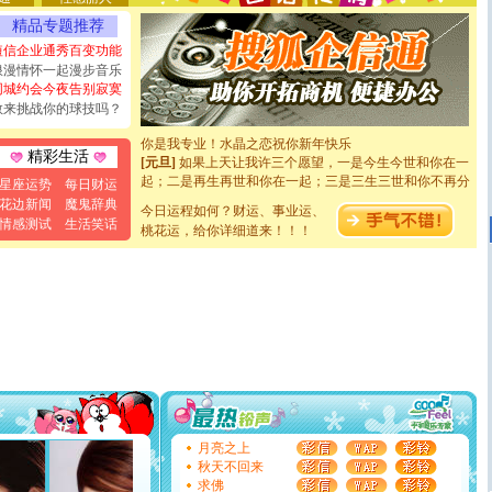
[圣诞节]
不只这样的日子才会想起你,而是这样的日子才
能正大光明地骚扰你,告诉你,圣诞要快乐!新年要快乐!天
精品专题推荐
天都要快乐噢!
短信企业通秀百变功能
[圣诞节]
奉上一颗祝福的心,在这个特别的日子里,愿幸福,
浪漫情怀一起漫步音乐
如意,快乐,鲜花,一切美好的祝愿与你同在.圣诞快乐!
同城约会今夜告别寂寞
[元旦]
看到你我会触电；看不到你我要充电；没有你我会
敢来挑战你的球技吗？
断电。爱你是我职业，想你是我事业，抱你是我特长，吻
你是我专业！水晶之恋祝你新年快乐
[元旦]
如果上天让我许三个愿望，一是今生今世和你在一
精彩生活
起；二是再生再世和你在一起；三是三生三世和你不再分
星座运势
每日财运
离。水晶之恋祝你新年快乐
花边新闻
魔鬼辞典
[元旦]
当我狠下心扭头离去那一刻，你在我身后无助地哭
今日运程如何？财运、事业运、
情感测试
生活笑话
泣，这痛楚让我明白我多么爱你。我转身抱住你：这猪不
桃花运，给你详细道来！！！
卖了。水晶之恋祝你新年快乐。
[春节]
风柔雨润好月圆，半岛铁盒伴身边，每日尽显开心
颜！冬去春来似水如烟，劳碌人生需尽欢！听一曲轻歌，
道一声平安！新年吉祥万事如愿
[春节]
传说薰衣草有四片叶子：第一片叶子是信仰，第二
片叶子是希望，第三片叶子是爱情，第四片叶子是幸运。
送你一棵薰衣草，愿你新年快乐！
[圣诞节]
圣诞节到了，想想没什么送给你的，又不打算给
你太多，只有给你五千万：千万快乐！千万要健康！千万
要平安！千万要知足！千万不要忘记我！
[圣诞节]
不只这样的日子才会想起你,而是这样的日子才
月亮之上
能正大光明地骚扰你,告诉你,圣诞要快乐!新年要快乐!天
秋天不回来
天都要快乐噢!
求佛
[圣诞节]
奉上一颗祝福的心,在这个特别的日子里,愿幸福,