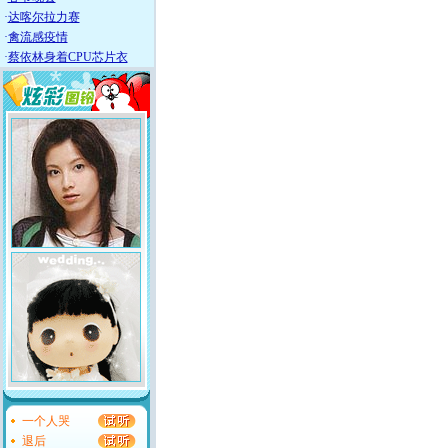
·
达喀尔拉力赛
·
禽流感疫情
·
蔡依林身着CPU芯片衣
一个人哭
退后