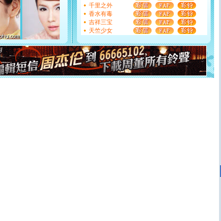
千里之外
如意,快乐,鲜花,一切美好的祝愿与你同在.圣诞快乐!
香水有毒
[元旦]
看到你我会触电；看不到你我要充电；没有你我会
吉祥三宝
断电。爱你是我职业，想你是我事业，抱你是我特长，吻
天竺少女
你是我专业！水晶之恋祝你新年快乐
[元旦]
如果上天让我许三个愿望，一是今生今世和你在一
起；二是再生再世和你在一起；三是三生三世和你不再分
离。水晶之恋祝你新年快乐
[元旦]
当我狠下心扭头离去那一刻，你在我身后无助地哭
泣，这痛楚让我明白我多么爱你。我转身抱住你：这猪不
卖了。水晶之恋祝你新年快乐。
[春节]
风柔雨润好月圆，半岛铁盒伴身边，每日尽显开心
颜！冬去春来似水如烟，劳碌人生需尽欢！听一曲轻歌，
道一声平安！新年吉祥万事如愿
[春节]
传说薰衣草有四片叶子：第一片叶子是信仰，第二
片叶子是希望，第三片叶子是爱情，第四片叶子是幸运。
送你一棵薰衣草，愿你新年快乐！