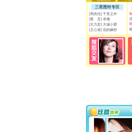
三星图铃专区
[周杰伦] 千里之外
[誓 言] 求佛
[王力宏] 大城小爱
[王心凌] 花的嫁纱