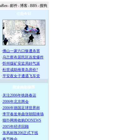
naRen
-
邮件
-
博客
-
BBS
-
搜狗
点击今日
·
佛山一家六口惨遭杀害
·
乌兰察布居民区连发爆炸
·
忻州煤矿安监局好气派
·
杜世成助推青岛房价?
·
平安夜女子遭遇飞车党
频道精彩推荐
·
关注2006年铁路春运
·
2006年北京两会
·
2006年德国足球世界杯
·
李宇春发单曲张朝阳捧场
·
猫扑网将收购DONEWS
·
2005年经济回顾
·
东风标致206正式下线
·
春节晚会