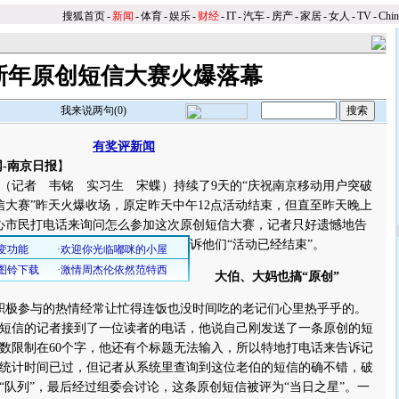
搜狐首页
-
新闻
-
体育
-
娱乐
-
财经
-
IT
-
汽车
-
房产
-
家居
-
女人
-
TV
-
Chi
新年原创短信大赛火爆落幕
我来说两句(
0
)
有奖评新闻
-南京日报
】
记者 韦铭 实习生 宋蝶）持续了9天的“庆祝南京移动用户突破
短信大赛”昨天火爆收场，原定昨天中午12点活动结束，但直至昨天晚上
心市民打电话来询问怎么参加这次原创短信大赛，记者只好遗憾地告
诉他们“活动已经结束”。
大伯、大妈也搞“原创”
极参与的热情经常让忙得连饭也没时间吃的老记们心里热乎乎的。
赛短信的记者接到了一位读者的电话，他说自己刚发送了一条原创的短
数限制在60个字，他还有个标题无法输入，所以特地打电话来告诉记
统计时间已过，但记者从系统里查询到这位老伯的短信的确不错，破
“队列”，最后经过组委会讨论，这条原创短信被评为“当日之星”。一