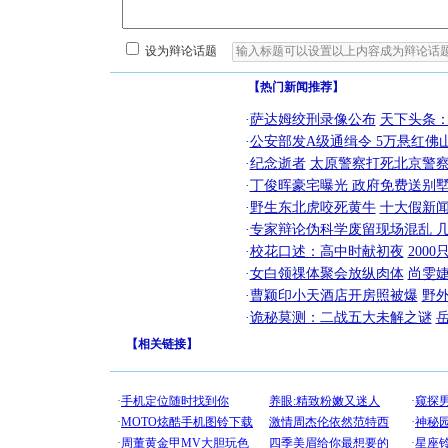
设为辩论话题
【热门新闻推荐】
·
萨达姆绞刑录像公布
天下头条
·
公安部发A级通缉令 5万悬红佛山
·
纪念逝者
太原警察打死北京警察
·
丁俊晖豪宅曝光 政府免费送别墅
·
野生东北虎咬死黄牛
十大假新
·
专家辩论伪科学废留现场混乱 几
·
校花口述：高中时献初夜
200
·
女白领祼体聚会放纵肉体
尚雯婕
·
曹颖印小天酒店开房照被爆
野
·
诡秘莫测：二战五大未解之谜
【
相关链接
】