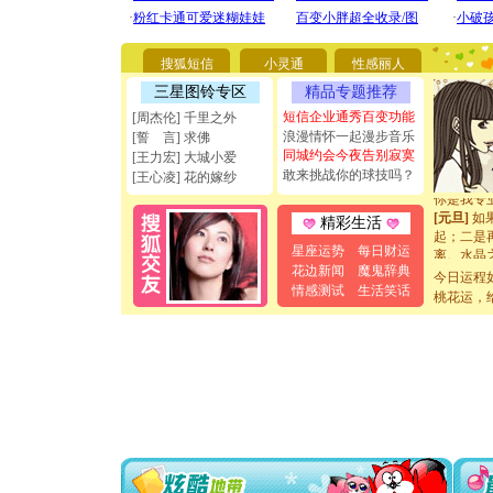
[圣诞节]
你太多，
要平安！
[圣诞节]
搜狐短信
小灵通
性感丽人
能正大光明
三星图铃专区
精品专题推荐
天都要快
短信企业通秀百变功能
[圣诞节]
[周杰伦] 千里之外
如意,快乐
浪漫情怀一起漫步音乐
[誓 言] 求佛
[元旦]
看
同城约会今夜告别寂寞
[王力宏] 大城小爱
断电。爱
敢来挑战你的球技吗？
[王心凌] 花的嫁纱
你是我专
[元旦]
如
精彩生活
起；二是
离。水晶
星座运势
每日财运
[元旦]
当
花边新闻
魔鬼辞典
今日运程
泣，这痛
情感测试
生活笑话
桃花运，
卖了。水
[春节]
风
颜！冬去
道一声平
[春节]
传
片叶子是
送你一棵
[圣诞节]
你太多，
要平安！
[圣诞节]