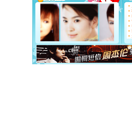
能正大光明
天都要快
[圣诞节]
如意,快乐
[元旦]
看
断电。爱
你是我专
[元旦]
如
起；二是
离。水晶
[元旦]
当
泣，这痛
卖了。水
[春节]
风
颜！冬去
道一声平
[春节]
传
片叶子是
送你一棵