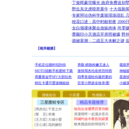
·
丁俊晖豪宅曝光 政府免费送别墅
·
野生东北虎咬死黄牛
十大假新
·
专家辩论伪科学废留现场混乱 几
·
校花口述：高中时献初夜
200
·
女白领祼体聚会放纵肉体
尚雯婕
·
曹颖印小天酒店开房照被爆
野
·
诡秘莫测：二战五大未解之谜
【
相关链接
】
[圣诞节]
你太多，
要平安！
[圣诞节]
能正大光明
搜狐短信
小灵通
性感丽人
天都要快
[圣诞节]
三星图铃专区
精品专题推荐
如意,快乐
短信企业通秀百变功能
[周杰伦] 千里之外
[元旦]
看
浪漫情怀一起漫步音乐
[誓 言] 求佛
断电。爱
同城约会今夜告别寂寞
[王力宏] 大城小爱
你是我专
敢来挑战你的球技吗？
[元旦]
如
[王心凌] 花的嫁纱