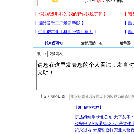
共找到
1,017
个相关新闻.
我来说两句
全部跟贴
(
0
条)
精华区
(
0
用户：
设为辩论话题
【热门新闻推荐】
·
萨达姆绞刑录像公布
天下头条
·
公安部发A级通缉令 5万悬红佛山
·
纪念逝者
太原警察打死北京警察