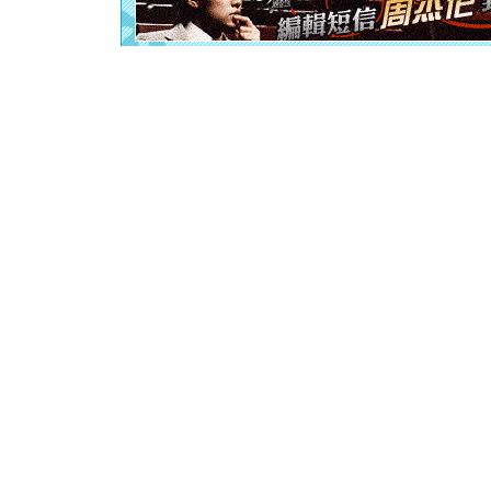
卖了。水
[春节]
风
颜！冬去
道一声平
[春节]
传
片叶子是
送你一棵