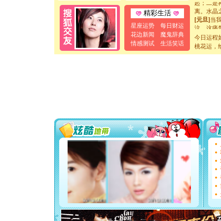
起；二是
离。水晶
精彩生活
[元旦]
当
星座运势
每日财运
泣，这痛
卖了。水
花边新闻
魔鬼辞典
今日运程
[春节]
风
情感测试
生活笑话
桃花运，
颜！冬去
道一声平
[春节]
传
片叶子是
送你一棵
[圣诞节]
你太多，
要平安！
[圣诞节]
能正大光明
天都要快
[圣诞节]
如意,快乐
[元旦]
看
断电。爱
你是我专
[元旦]
如
起；二是
离。水晶
[元旦]
当
泣，这痛