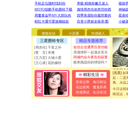
[圣诞节]
你太多，
要平安！
[圣诞节]
搜狐短信
小灵通
性感丽人
能正大光明
三星图铃专区
精品专题推荐
天都要快
[圣诞节]
短信企业通秀百变功能
[周杰伦] 千里之外
如意,快乐
浪漫情怀一起漫步音乐
[誓 言] 求佛
[元旦]
看
同城约会今夜告别寂寞
[王力宏] 大城小爱
断电。爱
敢来挑战你的球技吗？
[王心凌] 花的嫁纱
你是我专
[元旦]
如
精彩生活
起；二是
离。水晶
星座运势
每日财运
[元旦]
当
花边新闻
魔鬼辞典
今日运程
泣，这痛
情感测试
生活笑话
桃花运，
卖了。水
[春节]
风
颜！冬去
道一声平
[春节]
传
片叶子是
送你一棵