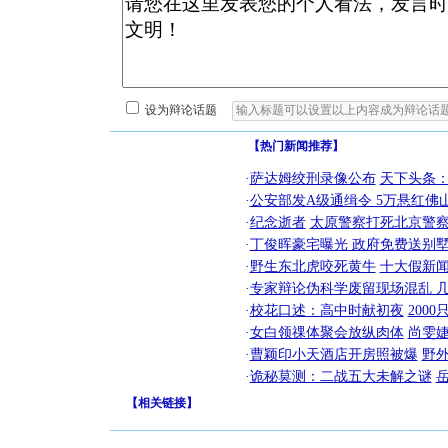
设为辩论话题
【热门新闻推荐】
·
萨达姆绞刑录像公布
天下头条
·
公安部发A级通缉令 5万悬红佛山
·
纪念逝者
太原警察打死北京警察
·
丁俊晖豪宅曝光 政府免费送别墅
·
野生东北虎咬死黄牛
十大假新
·
专家辩论伪科学废留现场混乱 几
·
校花口述：高中时献初夜
200
·
女白领祼体聚会放纵肉体
尚雯婕
·
曹颖印小天酒店开房照被爆
野
·
诡秘莫测：二战五大未解之谜
【
相关链接
】