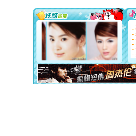
[圣诞节]
你太多，
要平安！
[圣诞节]
能正大光明
天都要快
[圣诞节]
如意,快乐
[元旦]
看
断电。爱
你是我专
[元旦]
如
起；二是
离。水晶
[元旦]
当
泣，这痛
卖了。水
[春节]
风
颜！冬去
道一声平
[春节]
传
片叶子是
送你一棵