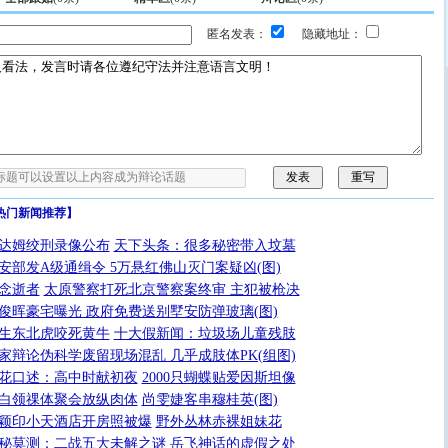
匿名发表：
隐藏地址：
热门新闻推荐】
达姆绞刑录像公布
天下头条：很多秘密带入坟墓
安部发A级通缉令 5万悬红佛山灭门案疑凶(图)
念逝者
太原警察打死北京警察案终审 主犯被枪决
俊晖豪宅曝光 政府免费送别墅安防弹玻璃(图)
生东北虎咬死黄牛
十大假新闻：垃圾场儿童残肢
家辩论伪科学废留现场混乱 几乎成肢体PK(组图)
花口述：高中时献初夜
2000只蝴蝶贴爱因斯坦像
白领祼体聚会放纵肉体
尚雯婕客串穆桂英(图)
颖印小天酒店开房照被爆
野外丛林赤裸姐妹花
秘莫测：二战五大未解之谜
岳飞神话的虚假之处