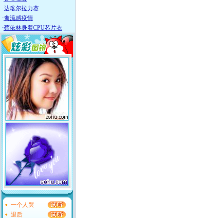
·
达喀尔拉力赛
·
禽流感疫情
·
蔡依林身着CPU芯片衣
一个人哭
退后