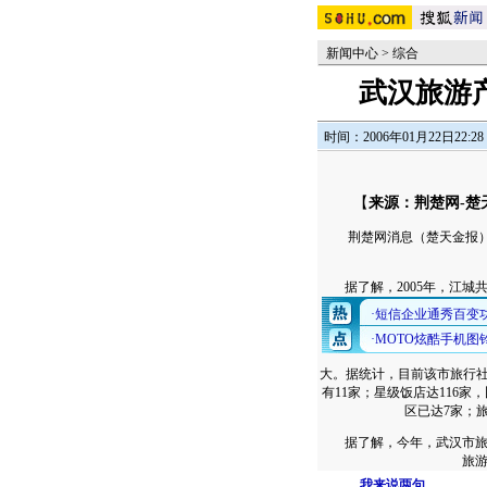
新闻中心
>
综合
武汉旅游产
时间：2006年01月22日22:28
【
来源：荆楚网-楚
荆楚网消息（楚天金报）记
据了解，2005年，江城共接
大。据统计，目前该市旅行社已
有11家；星级饭店达116家
区已达7家；旅
据了解，今年，武汉市旅游
旅
我来说两句