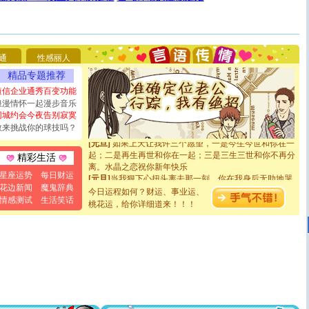
[圣诞节]
圣诞节到了，想想没什么送给你的，又不打算给
你太多，只有给你五千万：千万快乐！千万要健康！千万
要平安！千万要知足！千万不要忘记我！
[圣诞节]
不只这样的日子才会想起你,而是这样的日子才
能正大光明地骚扰你,告诉你,圣诞要快乐!新年要快乐!天
通
性感丽人
天都要快乐噢!
精品专题推荐
[圣诞节]
奉上一颗祝福的心,在这个特别的日子里,愿幸福,
短信企业通秀百变功能
如意,快乐,鲜花,一切美好的祝愿与你同在.圣诞快乐!
[元旦]
看到你我会触电；看不到你我要充电；没有你我会
浪漫情怀一起漫步音乐
断电。爱你是我职业，想你是我事业，抱你是我特长，吻
同城约会今夜告别寂寞
你是我专业！水晶之恋祝你新年快乐
敢来挑战你的球技吗？
[元旦]
如果上天让我许三个愿望，一是今生今世和你在一
起；二是再生再世和你在一起；三是三生三世和你不再分
精彩生活
离。水晶之恋祝你新年快乐
[元旦]
当我狠下心扭头离去那一刻，你在我身后无助地哭
星座运势
每日财运
泣，这痛楚让我明白我多么爱你。我转身抱住你：这猪不
花边新闻
魔鬼辞典
今日运程如何？财运、事业运、
卖了。水晶之恋祝你新年快乐。
情感测试
生活笑话
桃花运，给你详细道来！！！
[春节]
风柔雨润好月圆，半岛铁盒伴身边，每日尽显开心
颜！冬去春来似水如烟，劳碌人生需尽欢！听一曲轻歌，
道一声平安！新年吉祥万事如愿
[春节]
传说薰衣草有四片叶子：第一片叶子是信仰，第二
片叶子是希望，第三片叶子是爱情，第四片叶子是幸运。
送你一棵薰衣草，愿你新年快乐！
[圣诞节]
圣诞节到了，想想没什么送给你的，又不打算给
你太多，只有给你五千万：千万快乐！千万要健康！千万
要平安！千万要知足！千万不要忘记我！