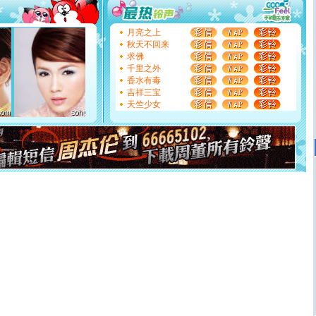
[圣诞节]
不只这样的日子才会想起你,而是这样的日子才
能正大光明地骚扰你,告诉你,圣诞要快乐!新年要快乐!天
天都要快乐噢!
月亮之上
[圣诞节]
奉上一颗祝福的心,在这个特别的日子里,愿幸福,
秋天不回来
如意,快乐,鲜花,一切美好的祝愿与你同在.圣诞快乐!
求佛
[元旦]
看到你我会触电；看不到你我要充电；没有你我会
千里之外
断电。爱你是我职业，想你是我事业，抱你是我特长，吻
香水有毒
你是我专业！水晶之恋祝你新年快乐
吉祥三宝
[元旦]
如果上天让我许三个愿望，一是今生今世和你在一
天竺少女
起；二是再生再世和你在一起；三是三生三世和你不再分
离。水晶之恋祝你新年快乐
[元旦]
当我狠下心扭头离去那一刻，你在我身后无助地哭
泣，这痛楚让我明白我多么爱你。我转身抱住你：这猪不
卖了。水晶之恋祝你新年快乐。
[春节]
风柔雨润好月圆，半岛铁盒伴身边，每日尽显开心
颜！冬去春来似水如烟，劳碌人生需尽欢！听一曲轻歌，
道一声平安！新年吉祥万事如愿
[春节]
传说薰衣草有四片叶子：第一片叶子是信仰，第二
片叶子是希望，第三片叶子是爱情，第四片叶子是幸运。
送你一棵薰衣草，愿你新年快乐！