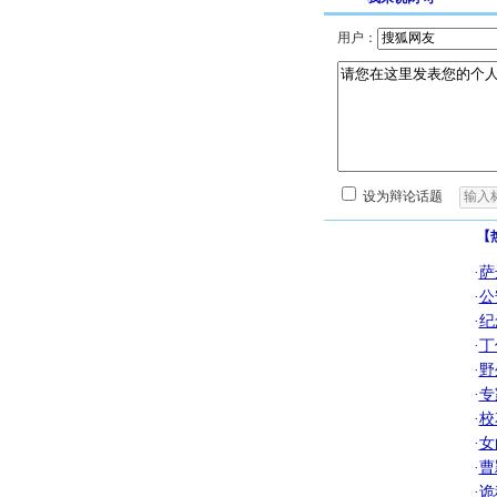
用户：
设为辩论话题
【
·
萨
·
公
·
纪
·
丁
·
野
·
专
·
校
·
女
·
曹
·
诡