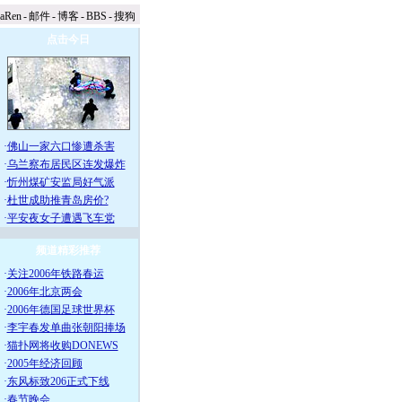
naRen
-
邮件
-
博客
-
BBS
-
搜狗
点击今日
·
佛山一家六口惨遭杀害
·
乌兰察布居民区连发爆炸
·
忻州煤矿安监局好气派
·
杜世成助推青岛房价?
·
平安夜女子遭遇飞车党
频道精彩推荐
·
关注2006年铁路春运
·
2006年北京两会
·
2006年德国足球世界杯
·
李宇春发单曲张朝阳捧场
·
猫扑网将收购DONEWS
·
2005年经济回顾
·
东风标致206正式下线
·
春节晚会