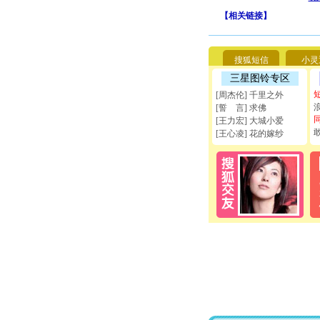
【
相关链接
】
搜狐短信
小灵
三星图铃专区
[周杰伦] 千里之外
[誓 言] 求佛
[王力宏] 大城小爱
[王心凌] 花的嫁纱