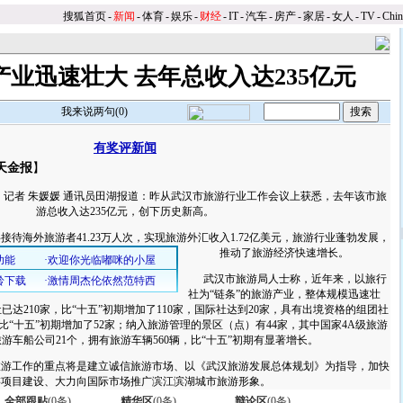
搜狐首页
-
新闻
-
体育
-
娱乐
-
财经
-
IT
-
汽车
-
房产
-
家居
-
女人
-
TV
-
Chi
业迅速壮大 去年总收入达235亿元
我来说两句(
0
)
有奖评新闻
天金报
】
者 朱媛媛 通讯员田湖报道：昨从武汉市旅游行业工作会议上获悉，去年该市旅
游总收入达235亿元，创下历史新高。
待海外旅游者41.23万人次，实现旅游外汇收入1.72亿美元，旅游行业蓬勃发展，
推动了旅游经济快速增长。
武汉市旅游局人士称，近年来，以旅行
社为“链条”的旅游产业，整体规模迅速壮
达210家，比“十五”初期增加了110家，国际社达到20家，具有出境资格的组团社
，比“十五”初期增加了52家；纳入旅游管理的景区（点）有44家，其中国家4A级旅游
游车船公司21个，拥有旅游车辆560辆，比“十五”初期有显著增长。
工作的重点将是建立诚信旅游市场、以《武汉旅游发展总体规划》为指导，加快
游项目建设、大力向国际市场推广滨江滨湖城市旅游形象。
全部跟贴
(
0
条)
精华区
(
0
条)
辩论区
(
0
条)