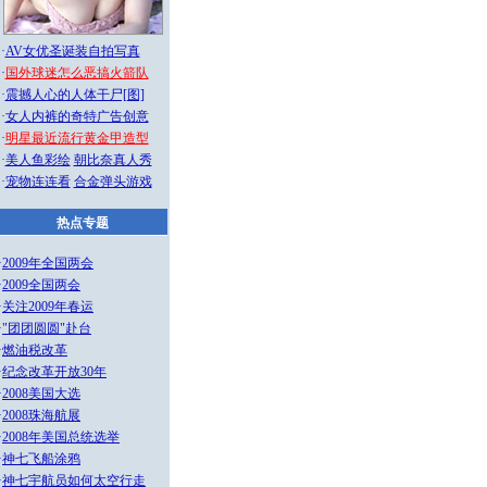
·
AV女优圣诞装自拍写真
·
国外球迷怎么恶搞火箭队
·
震撼人心的人体干尸[图]
·
女人内裤的奇特广告创意
·
明星最近流行黄金甲造型
·
美人鱼彩绘
朝比奈真人秀
·
宠物连连看
合金弹头游戏
热点专题
·
2009年全国两会
·
2009全国两会
·
关注2009年春运
·
"团团圆圆"赴台
·
燃油税改革
·
纪念改革开放30年
·
2008美国大选
·
2008珠海航展
·
2008年美国总统选举
·
神七飞船涂鸦
·
神七宇航员如何太空行走