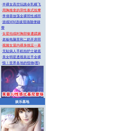
·
半裸女高空玩跳伞乳横飞
·
用胸推拿的异性泰式按摩
·
李倩蓉放荡全裸照性感照
·
游戏MM选拔现场随便碰
臀
·
女星拍戏时胸部惨遭蹂躏
·
老板电脑里和二奶开房照
·
视频女屋内裸身挑逗一幕
·
无耻病人手机拍护士裙底
·
美女明星透视装近乎全裸
·
惊！世界各地的怪物(图)
娱乐基地