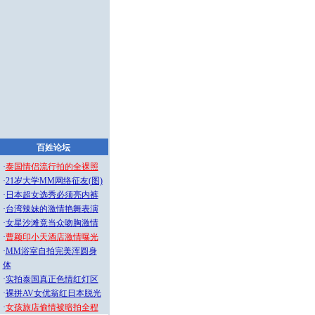
百姓论坛
·
泰国情侣流行拍的全裸照
·
21岁大学MM网络征友(图)
·
日本超女选秀必须亮内裤
·
台湾辣妹的激情艳舞表演
·
女星沙滩竟当众吻胸激情
·
曹颖印小天酒店激情曝光
·
MM浴室自拍完美浑圆身
体
·
实拍泰国真正色情红灯区
·
裸拼AV女优翁红日本脱光
·
女孩旅店偷情被暗拍全程