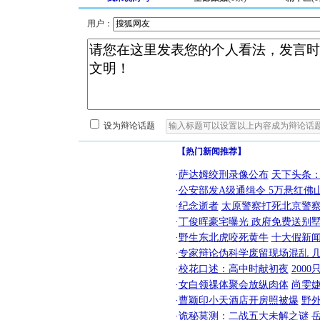
用户：
设为辩论话题
【热门新闻推荐】
·
萨达姆绞刑录像公布
天下头条
·
公安部发A级通缉令 5万悬红佛山
·
纪念逝者
太原警察打死北京警察
·
丁俊晖豪宅曝光 政府免费送别墅
·
野生东北虎咬死黄牛
十大假新
·
专家辩论伪科学废留现场混乱 几
·
校花口述：高中时献初夜
200
·
女白领祼体聚会放纵肉体
尚雯婕
·
曹颖印小天酒店开房照被爆
野
·
诡秘莫测：二战五大未解之谜