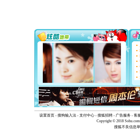
道一声平
[春节]
传
片叶子是
送你一棵
[圣诞节]
你太多，
要平安！
[圣诞节]
能正大光明
天都要快
[圣诞节]
如意,快乐
[元旦]
看
断电。爱
你是我专
[元旦]
如
起；二是
离。水晶
[元旦]
当
泣，这痛
卖了。水
[春节]
风
设置首页
-
搜狗输入法
-
支付中心
-
搜狐招聘
-
广告服务
-
客
颜！冬去
Copyright © 2018 Sohu.com I
道一声平
搜狐不良信息
[春节]
传
片叶子是
送你一棵