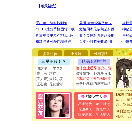
【
相关链接
】
[圣诞节]
你太多，
要平安！
[圣诞节]
搜狐短信
小灵通
性感丽人
能正大光明
三星图铃专区
精品专题推荐
天都要快
[圣诞节]
短信企业通秀百变功能
[周杰伦] 千里之外
如意,快乐
浪漫情怀一起漫步音乐
[誓 言] 求佛
[元旦]
看
同城约会今夜告别寂寞
[王力宏] 大城小爱
断电。爱
敢来挑战你的球技吗？
[王心凌] 花的嫁纱
你是我专
[元旦]
如
精彩生活
起；二是
离。水晶
星座运势
每日财运
[元旦]
当
花边新闻
魔鬼辞典
今日运程
泣，这痛
情感测试
生活笑话
桃花运，
卖了。水
[春节]
风
颜！冬去