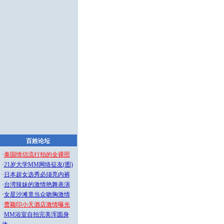
百姓论坛
·
泰国情侣流行拍的全裸照
·
21岁大学MM网络征友(图)
·
日本超女选秀必须亮内裤
·
台湾辣妹的激情艳舞表演
·
女星沙滩竟当众吻胸激情
·
曹颖印小天酒店激情曝光
·
MM浴室自拍完美浑圆身