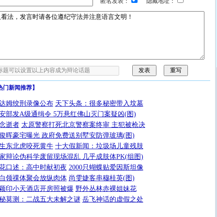
匿名发表：
隐藏地址：
热门新闻推荐】
达姆绞刑录像公布
天下头条：很多秘密带入坟墓
安部发A级通缉令 5万悬红佛山灭门案疑凶(图)
念逝者
太原警察打死北京警察案终审 主犯被枪决
俊晖豪宅曝光 政府免费送别墅安防弹玻璃(图)
生东北虎咬死黄牛
十大假新闻：垃圾场儿童残肢
家辩论伪科学废留现场混乱 几乎成肢体PK(组图)
花口述：高中时献初夜
2000只蝴蝶贴爱因斯坦像
白领祼体聚会放纵肉体
尚雯婕客串穆桂英(图)
颖印小天酒店开房照被爆
野外丛林赤裸姐妹花
秘莫测：二战五大未解之谜
岳飞神话的虚假之处