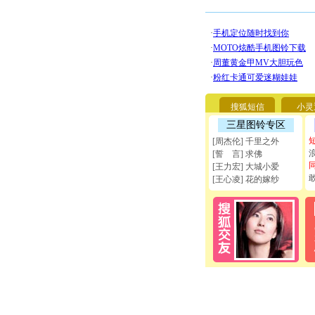
搜狐短信
小灵
三星图铃专区
[周杰伦] 千里之外
[誓 言] 求佛
[王力宏] 大城小爱
[王心凌] 花的嫁纱