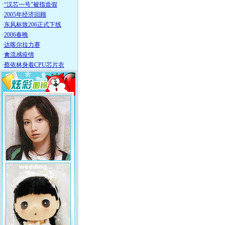
·
“汉芯一号”被指造假
·
2005年经济回顾
·
东风标致206正式下线
·
2006春晚
·
达喀尔拉力赛
·
禽流感疫情
·
蔡依林身着CPU芯片衣