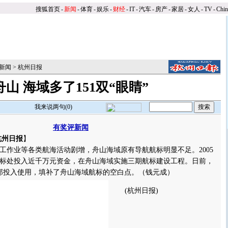
搜狐首页
-
新闻
-
体育
-
娱乐
-
财经
-
IT
-
汽车
-
房产
-
家居
-
女人
-
TV
-
Chi
新闻
>
杭州日报
舟山 海域多了151双“眼睛”
我来说两句(
0
)
有奖评新闻
杭州日报
】
业等各类航海活动剧增，舟山海域原有导航航标明显不足。2005
标处投入近千万元资金，在舟山海域实施三期航标建设工程。日前，
全部投入使用，填补了舟山海域航标的空白点。
（钱元成）
(杭州日报)