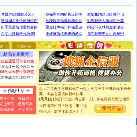
[圣诞节]
圣诞节到了，想想没什么送给你的，又不打算给
你太多，只有给你五千万：千万快乐！千万要健康！千万
要平安！千万要知足！千万不要忘记我！
[圣诞节]
不只这样的日子才会想起你,而是这样的日子才
能正大光明地骚扰你,告诉你,圣诞要快乐!新年要快乐!天
通
性感丽人
天都要快乐噢!
精品专题推荐
[圣诞节]
奉上一颗祝福的心,在这个特别的日子里,愿幸福,
如意,快乐,鲜花,一切美好的祝愿与你同在.圣诞快乐!
短信企业通秀百变功能
[元旦]
看到你我会触电；看不到你我要充电；没有你我会
浪漫情怀一起漫步音乐
断电。爱你是我职业，想你是我事业，抱你是我特长，吻
同城约会今夜告别寂寞
你是我专业！水晶之恋祝你新年快乐
敢来挑战你的球技吗？
[元旦]
如果上天让我许三个愿望，一是今生今世和你在一
起；二是再生再世和你在一起；三是三生三世和你不再分
精彩生活
离。水晶之恋祝你新年快乐
[元旦]
当我狠下心扭头离去那一刻，你在我身后无助地哭
星座运势
每日财运
泣，这痛楚让我明白我多么爱你。我转身抱住你：这猪不
花边新闻
魔鬼辞典
今日运程如何？财运、事业运、
卖了。水晶之恋祝你新年快乐。
情感测试
生活笑话
桃花运，给你详细道来！！！
[春节]
风柔雨润好月圆，半岛铁盒伴身边，每日尽显开心
颜！冬去春来似水如烟，劳碌人生需尽欢！听一曲轻歌，
道一声平安！新年吉祥万事如愿
[春节]
传说薰衣草有四片叶子：第一片叶子是信仰，第二
片叶子是希望，第三片叶子是爱情，第四片叶子是幸运。