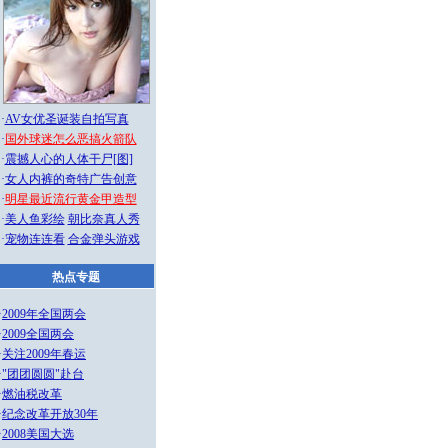
·
AV女优圣诞装自拍写真
·
国外球迷怎么恶搞火箭队
·
震撼人心的人体干尸[图]
·
女人内裤的奇特广告创意
·
明星最近流行黄金甲造型
·
美人鱼彩绘
朝比奈真人秀
·
宠物连连看
合金弹头游戏
热点专题
·
2009年全国两会
·
2009全国两会
·
关注2009年春运
·
"团团圆圆"赴台
·
燃油税改革
·
纪念改革开放30年
·
2008美国大选