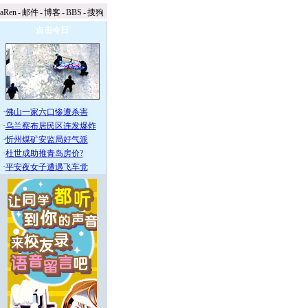
naRen
-
邮件
-
博客
-
BBS
-
搜狗
点击今日
·
佛山一家六口惨遭杀害
·
乌兰察布居民区连发爆炸
·
忻州煤矿安监局好气派
·
杜世成助推青岛房价?
·
平安夜女子遭遇飞车党