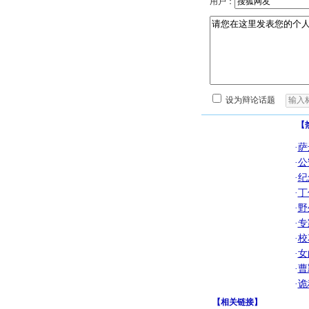
用户：
设为辩论话题
【
·
萨
·
公
·
纪
·
丁
·
野
·
专
·
校
·
女
·
曹
·
诡
【
相关链接
】