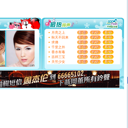
送你一棵薰衣草，愿你新年快乐！
[圣诞节]
圣诞节到了，想想没什么送给你的，又不打算给
你太多，只有给你五千万：千万快乐！千万要健康！千万
要平安！千万要知足！千万不要忘记我！
[圣诞节]
不只这样的日子才会想起你,而是这样的日子才
能正大光明地骚扰你,告诉你,圣诞要快乐!新年要快乐!天
天都要快乐噢!
月亮之上
[圣诞节]
奉上一颗祝福的心,在这个特别的日子里,愿幸福,
秋天不回来
如意,快乐,鲜花,一切美好的祝愿与你同在.圣诞快乐!
求佛
[元旦]
看到你我会触电；看不到你我要充电；没有你我会
千里之外
断电。爱你是我职业，想你是我事业，抱你是我特长，吻
香水有毒
你是我专业！水晶之恋祝你新年快乐
吉祥三宝
[元旦]
如果上天让我许三个愿望，一是今生今世和你在一
天竺少女
起；二是再生再世和你在一起；三是三生三世和你不再分
离。水晶之恋祝你新年快乐
[元旦]
当我狠下心扭头离去那一刻，你在我身后无助地哭
泣，这痛楚让我明白我多么爱你。我转身抱住你：这猪不
卖了。水晶之恋祝你新年快乐。
[春节]
风柔雨润好月圆，半岛铁盒伴身边，每日尽显开心
颜！冬去春来似水如烟，劳碌人生需尽欢！听一曲轻歌，
道一声平安！新年吉祥万事如愿
[春节]
传说薰衣草有四片叶子：第一片叶子是信仰，第二
片叶子是希望，第三片叶子是爱情，第四片叶子是幸运。
送你一棵薰衣草，愿你新年快乐！