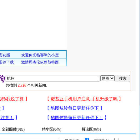
共找到
2,726
个相关新闻.
全部跟贴
(
0
条)
精华区
(
0
条)
辩论区
(
0
条)