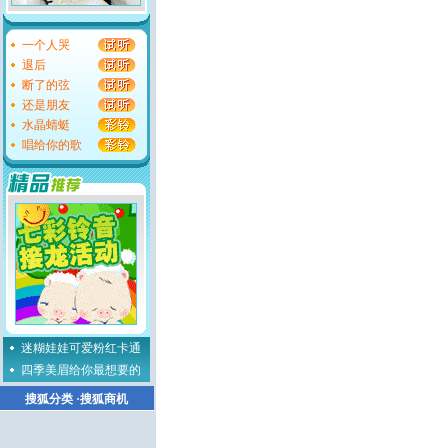
一个人哭
退后
断了的弦
还是朋友
水晶蜻蜓
唱给你的歌
迷糊娃娃可爱粉红卡通
四季美眉给你最想要的
搜狐分类
·
搜狐商机