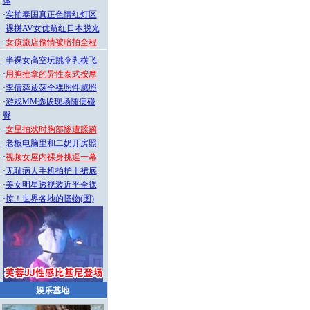
体
·
实拍泰国真正色情红灯区
·
裸拼AV女优翁红日本脱光
·
女孩旅店偷情被暗拍全程
·
半裸女高空玩跳伞乳横飞
·
用胸推拿的异性泰式按摩
·
李倩蓉放荡全裸照性感照
·
游戏MM选拔现场随便碰
臀
·
女星拍戏时胸部惨遭蹂躏
·
老板电脑里和二奶开房照
·
视频女屋内裸身挑逗一幕
·
无耻病人手机拍护士裙底
·
美女明星透视装近乎全裸
·
惊！世界各地的怪物(图)
娱乐基地