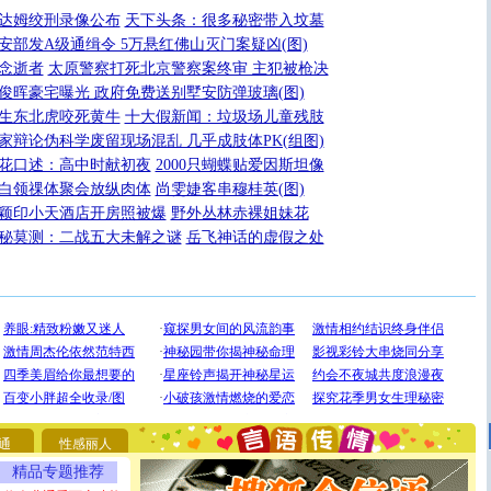
达姆绞刑录像公布
天下头条：很多秘密带入坟墓
安部发A级通缉令 5万悬红佛山灭门案疑凶(图)
念逝者
太原警察打死北京警察案终审 主犯被枪决
俊晖豪宅曝光 政府免费送别墅安防弹玻璃(图)
生东北虎咬死黄牛
十大假新闻：垃圾场儿童残肢
家辩论伪科学废留现场混乱 几乎成肢体PK(组图)
花口述：高中时献初夜
2000只蝴蝶贴爱因斯坦像
白领祼体聚会放纵肉体
尚雯婕客串穆桂英(图)
颖印小天酒店开房照被爆
野外丛林赤裸姐妹花
秘莫测：二战五大未解之谜
岳飞神话的虚假之处
[圣诞节]
圣诞节到了，想想没什么送给你的，又不打算给
你太多，只有给你五千万：千万快乐！千万要健康！千万
要平安！千万要知足！千万不要忘记我！
通
性感丽人
[圣诞节]
不只这样的日子才会想起你,而是这样的日子才
能正大光明地骚扰你,告诉你,圣诞要快乐!新年要快乐!天
精品专题推荐
天都要快乐噢!