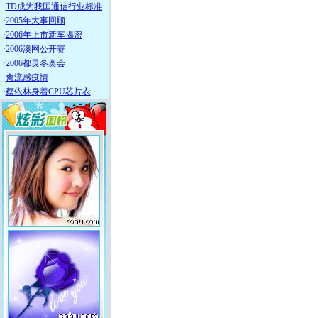
·
TD成为我国通信行业标准
·
2005年大事回顾
·
2006年上市新车揭密
·
2006澳网公开赛
·
2006都灵冬奥会
·
禽流感疫情
·
蔡依林身着CPU芯片衣