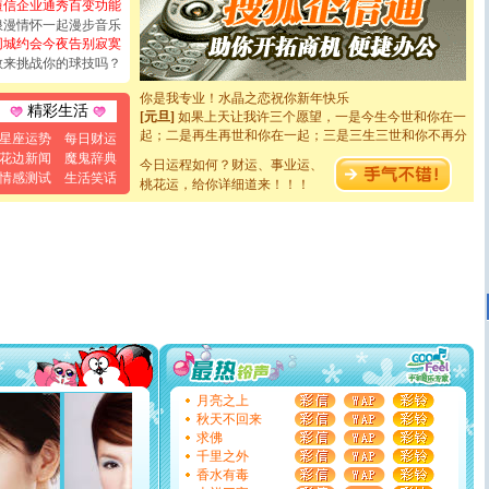
短信企业通秀百变功能
[圣诞节]
奉上一颗祝福的心,在这个特别的日子里,愿幸福,
浪漫情怀一起漫步音乐
如意,快乐,鲜花,一切美好的祝愿与你同在.圣诞快乐!
同城约会今夜告别寂寞
[元旦]
看到你我会触电；看不到你我要充电；没有你我会
敢来挑战你的球技吗？
断电。爱你是我职业，想你是我事业，抱你是我特长，吻
你是我专业！水晶之恋祝你新年快乐
[元旦]
如果上天让我许三个愿望，一是今生今世和你在一
精彩生活
起；二是再生再世和你在一起；三是三生三世和你不再分
星座运势
每日财运
离。水晶之恋祝你新年快乐
花边新闻
魔鬼辞典
[元旦]
当我狠下心扭头离去那一刻，你在我身后无助地哭
今日运程如何？财运、事业运、
情感测试
生活笑话
泣，这痛楚让我明白我多么爱你。我转身抱住你：这猪不
桃花运，给你详细道来！！！
卖了。水晶之恋祝你新年快乐。
[春节]
风柔雨润好月圆，半岛铁盒伴身边，每日尽显开心
颜！冬去春来似水如烟，劳碌人生需尽欢！听一曲轻歌，
道一声平安！新年吉祥万事如愿
[春节]
传说薰衣草有四片叶子：第一片叶子是信仰，第二
片叶子是希望，第三片叶子是爱情，第四片叶子是幸运。
送你一棵薰衣草，愿你新年快乐！
[圣诞节]
圣诞节到了，想想没什么送给你的，又不打算给
你太多，只有给你五千万：千万快乐！千万要健康！千万
要平安！千万要知足！千万不要忘记我！
[圣诞节]
不只这样的日子才会想起你,而是这样的日子才
月亮之上
能正大光明地骚扰你,告诉你,圣诞要快乐!新年要快乐!天
秋天不回来
天都要快乐噢!
求佛
[圣诞节]
奉上一颗祝福的心,在这个特别的日子里,愿幸福,
千里之外
如意,快乐,鲜花,一切美好的祝愿与你同在.圣诞快乐!
香水有毒
[元旦]
看到你我会触电；看不到你我要充电；没有你我会