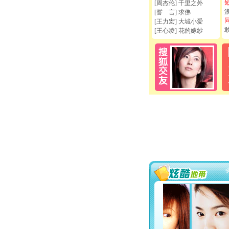
[周杰伦] 千里之外
[誓 言] 求佛
[王力宏] 大城小爱
[王心凌] 花的嫁纱