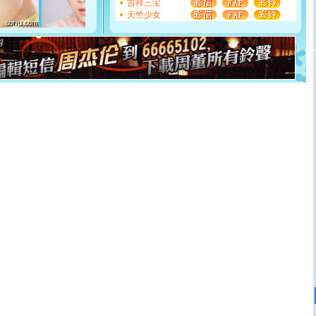
吉祥三宝
断电。爱你是我职业，想你是我事业，抱你是我特长，吻
天竺少女
你是我专业！水晶之恋祝你新年快乐
[元旦]
如果上天让我许三个愿望，一是今生今世和你在一
起；二是再生再世和你在一起；三是三生三世和你不再分
离。水晶之恋祝你新年快乐
[元旦]
当我狠下心扭头离去那一刻，你在我身后无助地哭
泣，这痛楚让我明白我多么爱你。我转身抱住你：这猪不
卖了。水晶之恋祝你新年快乐。
[春节]
风柔雨润好月圆，半岛铁盒伴身边，每日尽显开心
颜！冬去春来似水如烟，劳碌人生需尽欢！听一曲轻歌，
道一声平安！新年吉祥万事如愿
[春节]
传说薰衣草有四片叶子：第一片叶子是信仰，第二
片叶子是希望，第三片叶子是爱情，第四片叶子是幸运。
送你一棵薰衣草，愿你新年快乐！