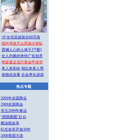
·
AV女优圣诞装自拍写真
·
国外球迷怎么恶搞火箭队
·
震撼人心的人体干尸[图]
·
女人内裤的奇特广告创意
·
明星最近流行黄金甲造型
·
美人鱼彩绘
朝比奈真人秀
·
宠物连连看
合金弹头游戏
热点专题
·
2009年全国两会
·
2009全国两会
·
关注2009年春运
·
"团团圆圆"赴台
·
燃油税改革
·
纪念改革开放30年
·
2008美国大选