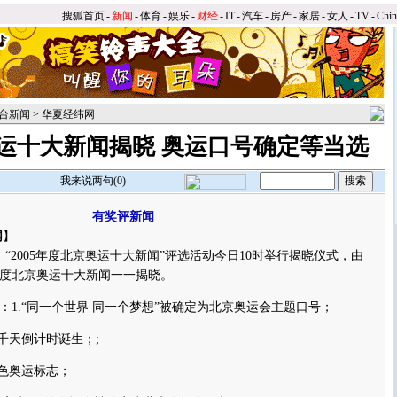
搜狐首页
-
新闻
-
体育
-
娱乐
-
财经
-
IT
-
汽车
-
房产
-
家居
-
女人
-
TV
-
Chi
台新闻
>
华夏经纬网
京奥运十大新闻揭晓 奥运口号确定等当选
我来说两句(
0
)
有奖评新闻
网
】
2005年度北京奥运十大新闻”评选活动今日10时举行揭晓仪式，由
5年度北京奥运十大新闻一一揭晓。
.“同一个世界 同一个梦想”被确定为北京奥运会主题口号；
天倒计时诞生；;
色奥运标志；