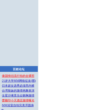
百姓论坛
·
泰国情侣流行拍的全裸照
·
21岁大学MM网络征友(图)
·
日本超女选秀必须亮内裤
·
台湾辣妹的激情艳舞表演
·
女星沙滩竟当众吻胸激情
·
曹颖印小天酒店激情曝光
·
MM浴室自拍完美浑圆身