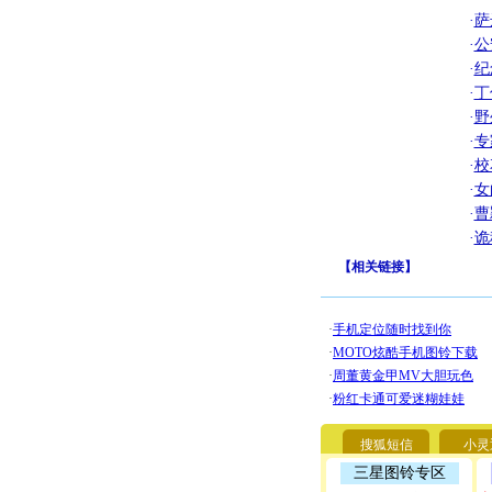
·
萨
·
公
·
纪
·
丁
·
野
·
专
·
校
·
女
·
曹
·
诡
【
相关链接
】
搜狐短信
小灵
三星图铃专区