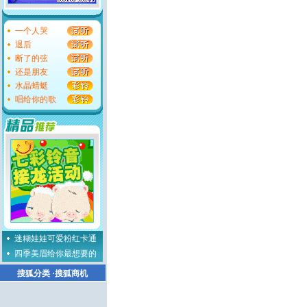
一个人哭
退后
断了的弦
还是朋友
水晶蜻蜓
唱给你的歌
迷糊娃娃可爱粉红卡通
四季美眉给你最想要的
搜狐分类
·
搜狐商机