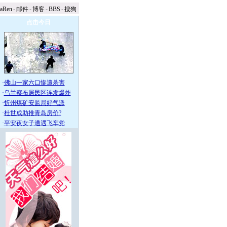
naRen
-
邮件
-
博客
-
BBS
-
搜狗
点击今日
·
佛山一家六口惨遭杀害
·
乌兰察布居民区连发爆炸
·
忻州煤矿安监局好气派
·
杜世成助推青岛房价?
·
平安夜女子遭遇飞车党