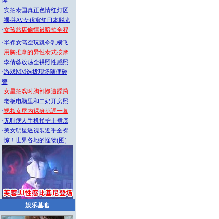
体
·
实拍泰国真正色情红灯区
·
裸拼AV女优翁红日本脱光
·
女孩旅店偷情被暗拍全程
·
半裸女高空玩跳伞乳横飞
·
用胸推拿的异性泰式按摩
·
李倩蓉放荡全裸照性感照
·
游戏MM选拔现场随便碰
臀
·
女星拍戏时胸部惨遭蹂躏
·
老板电脑里和二奶开房照
·
视频女屋内裸身挑逗一幕
·
无耻病人手机拍护士裙底
·
美女明星透视装近乎全裸
·
惊！世界各地的怪物(图)
娱乐基地