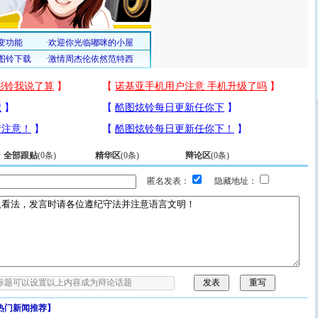
全部跟贴
(
0
条)
精华区
(
0
条)
辩论区
(
0
条)
匿名发表：
隐藏地址：
热门新闻推荐】