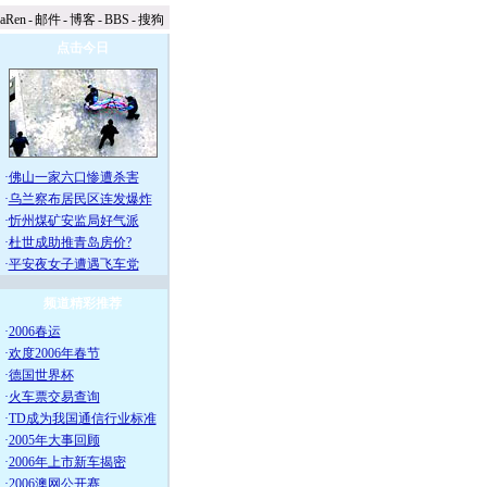
naRen
-
邮件
-
博客
-
BBS
-
搜狗
点击今日
·
佛山一家六口惨遭杀害
·
乌兰察布居民区连发爆炸
·
忻州煤矿安监局好气派
·
杜世成助推青岛房价?
·
平安夜女子遭遇飞车党
频道精彩推荐
·
2006春运
·
欢度2006年春节
·
德国世界杯
·
火车票交易查询
·
TD成为我国通信行业标准
·
2005年大事回顾
·
2006年上市新车揭密
·
2006澳网公开赛