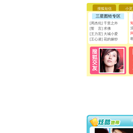
搜狐短信
小灵
三星图铃专区
[周杰伦] 千里之外
[誓 言] 求佛
[王力宏] 大城小爱
[王心凌] 花的嫁纱