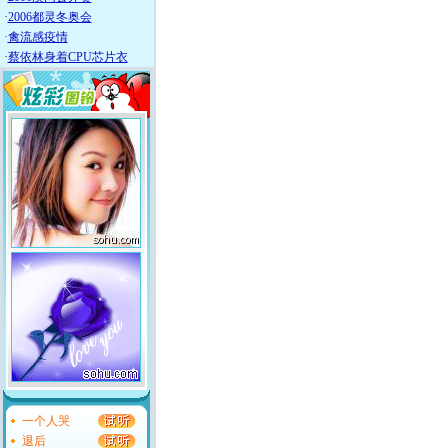
·
2006都灵冬奥会
·
禽流感疫情
·
蔡依林身着CPU芯片衣
一个人哭
退后