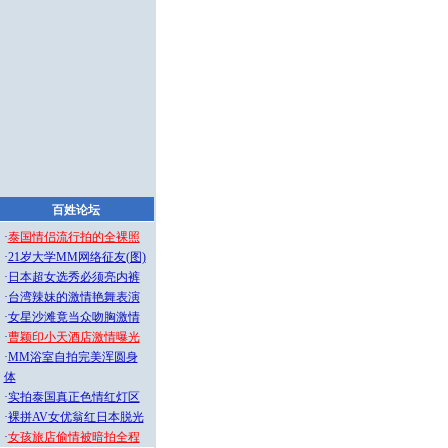
百姓论坛
·
泰国情侣流行拍的全裸照
·
21岁大学MM网络征友(图)
·
日本超女选秀必须亮内裤
·
台湾辣妹的激情艳舞表演
·
女星沙滩竟当众吻胸激情
·
曹颖印小天酒店激情曝光
·
MM浴室自拍完美浑圆身
体
·
实拍泰国真正色情红灯区
·
裸拼AV女优翁红日本脱光
·
女孩旅店偷情被暗拍全程