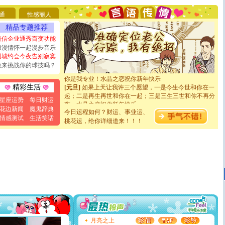
要平安！千万要知足！千万不要忘记我！
通
性感丽人
[圣诞节]
不只这样的日子才会想起你,而是这样的日子才
能正大光明地骚扰你,告诉你,圣诞要快乐!新年要快乐!天
精品专题推荐
天都要快乐噢!
短信企业通秀百变功能
[圣诞节]
奉上一颗祝福的心,在这个特别的日子里,愿幸福,
浪漫情怀一起漫步音乐
如意,快乐,鲜花,一切美好的祝愿与你同在.圣诞快乐!
同城约会今夜告别寂寞
[元旦]
看到你我会触电；看不到你我要充电；没有你我会
敢来挑战你的球技吗？
断电。爱你是我职业，想你是我事业，抱你是我特长，吻
你是我专业！水晶之恋祝你新年快乐
[元旦]
如果上天让我许三个愿望，一是今生今世和你在一
精彩生活
起；二是再生再世和你在一起；三是三生三世和你不再分
星座运势
每日财运
离。水晶之恋祝你新年快乐
[元旦]
当我狠下心扭头离去那一刻，你在我身后无助地哭
花边新闻
魔鬼辞典
今日运程如何？财运、事业运、
泣，这痛楚让我明白我多么爱你。我转身抱住你：这猪不
情感测试
生活笑话
桃花运，给你详细道来！！！
卖了。水晶之恋祝你新年快乐。
[春节]
风柔雨润好月圆，半岛铁盒伴身边，每日尽显开心
颜！冬去春来似水如烟，劳碌人生需尽欢！听一曲轻歌，
道一声平安！新年吉祥万事如愿
[春节]
传说薰衣草有四片叶子：第一片叶子是信仰，第二
片叶子是希望，第三片叶子是爱情，第四片叶子是幸运。
送你一棵薰衣草，愿你新年快乐！
[圣诞节]
圣诞节到了，想想没什么送给你的，又不打算给
你太多，只有给你五千万：千万快乐！千万要健康！千万
要平安！千万要知足！千万不要忘记我！
[圣诞节]
不只这样的日子才会想起你,而是这样的日子才
能正大光明地骚扰你,告诉你,圣诞要快乐!新年要快乐!天
月亮之上