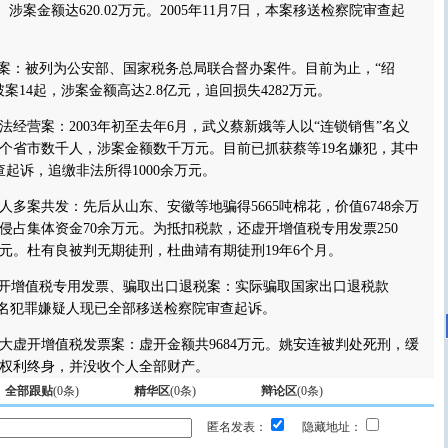
机。涉案金额达620.02万元。2005年11月7日，本案移送检察院审查起
案：被列为公安部、国家税务总局联合督办案件。目前为止，“绍
破案14起，涉案金额高达2.8亿元，追回损失4282万元。
营案：2003年初至去年6月，武义蔡新娥等人以“连锁销售”名义
1个省市数千人，涉案金额数千万元。目前已抓获蔡等19名嫌犯，其中
起诉，追缴非法所得1000余万元。
案共发：先后从山东、安徽等地骗得5665吨棉花，价值6748余万
侵占集体资金70余万元。为抵扣税款，还虚开增值税专用发票250
万元。杜有良被判无期徒刑，杜曲靖有期徒刑19年6个月。
开增值税专用发票、骗取出口退税案：实际骗取国家出口退税款
某等9名犯罪嫌疑人现已全部移送检察院审查起诉。
开增值税发票案：虚开金额共9684万元。姚安连被判处死刑，缓
权利终身，并没收个人全部财产。
全部跟贴
(
0
条)
精华区
(
0
条)
辩论区
(
0
条)
匿名发表：
隐藏地址：