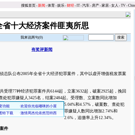
搜狐首页
-
新闻
-
体育
-
娱乐
-
财经
-
IT
-
汽车
-
房产
-
家居
-
女人
-
TV
-
Chi
全省十大经济案件匪夷所思
我来说两句(
0
)
有奖评新闻
】
队公布2005年全省十大经济犯罪案件，其中以虚开增值税发票案
77种经济犯罪案件共6144起，立案3632起，破案2925起，挽回
，查处犯罪嫌疑人3425名，结案2484起。
受理数、立案数同比增加
5.04%和4.57%，破案数、查处犯
罪嫌疑人数同比增加2.74%和
2.6%，追缴率上升12.34%。
案件