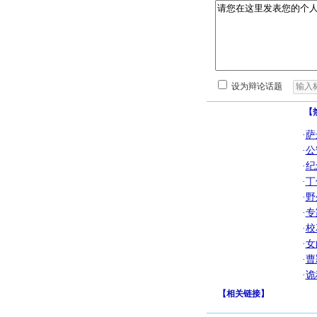
设为辩论话题
【
·
萨
·
公
·
纪
·
丁
·
野
·
专
·
校
·
女
·
曹
·
诡
【
相关链接
】