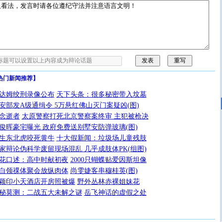
热门新闻推荐】
达姆绞刑录像公布
天下头条：很多秘密带入坟墓
安部发A级通缉令 5万悬红佛山灭门案疑凶(图)
念逝者
太原警察打死北京警察案终审 主犯被枪决
俊晖豪宅曝光 政府免费送别墅安防弹玻璃(图)
生东北虎咬死黄牛
十大假新闻：垃圾场儿童残肢
家辩论伪科学废留现场混乱 几乎成肢体PK(组图)
花口述：高中时献初夜
2000只蝴蝶贴爱因斯坦像
白领祼体聚会放纵肉体
尚雯婕客串穆桂英(图)
颖印小天酒店开房照被爆
野外丛林赤裸姐妹花
秘莫测：二战五大未解之谜
岳飞神话的虚假之处
[圣诞节]
圣诞节到了，想想没什么送给你的，又不打算给
你太多，只有给你五千万：千万快乐！千万要健康！千万