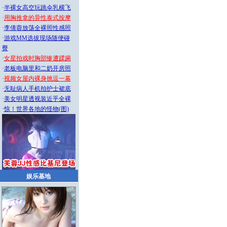
·
半裸女高空玩跳伞乳横飞
·
用胸推拿的异性泰式按摩
·
李倩蓉放荡全裸照性感照
·
游戏MM选拔现场随便碰
臀
·
女星拍戏时胸部惨遭蹂躏
·
老板电脑里和二奶开房照
·
视频女屋内裸身挑逗一幕
·
无耻病人手机拍护士裙底
·
美女明星透视装近乎全裸
·
惊！世界各地的怪物(图)
娱乐基地