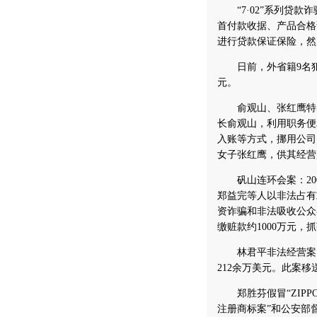
“7·02”系列贷款诈
首付款收据、产品合格
进行贷款保证保险，然
日前，外省籍9名犯罪
元。
俞观山、张红鹰特大
长俞观山，利用职务便
入账等方式，挪用公司
女子张红鹰，供其经营赌
矾山连环会案：200
郑益完等人以非法占有
资诈骗和非法吸收公众
缴赃款约1000万元，
林君平非法经营案：
212余万美元。此案
郑胜芬假冒“ZIPP
注册商标案”和公安部