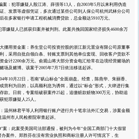
骗案：犯罪嫌疑人殷江涛、薛强等13人，自2003年5月以来利用伪造
证、发票等虚假凭证，多次通过某些公司到人保公司杭州武林分公司
后在多家银行申请工程机械消费贷款，总金额达5910万元。
嫌疑人已抓获归案并被判刑。此案共挽回国家经济损失4600余万
挪用资金案：养生堂公司投资控股的浙江新元置业有限公司原董事
利，采用自批自领白条、转账支票到其他单位套现、回收客户货款不
资金计2200余万元。俞观山将大部分资金电汇给常在边境经营赌场的
场及赌博。该案于2005年7月7日依法移送起诉。
4年10月22日，苍南“矾山标会”全面崩盘。经查，陈燕华、朱丽香、
或营利为目的，以高额利息为诱饵，通过以“标会”形式，大肆进行集
存款。日前，专案组破获案件25起，追缴赃款赃物300万元，协助追
抓获犯罪嫌疑人25人。
温州林君平等人利用银行账户进行共十笔非法外汇交易，涉案金额
移送温州市人民检察院审查起诉。
O”案：此案受美国司法部通报，被列为今年“全国工商部门十大假冒
督办案件。郑胜芬在没有营业执照和商标注册人许可情况下，生