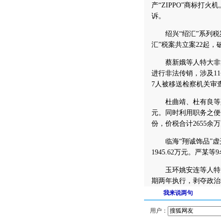
产“ZIPPO”商标打火
诉。
绍兴“绍汇”系列税
汇”税案共立案22起，
蔡新娥等人特大非法经
进行非法传销，涉及1
7人被移送检察机关审查
杜曲靖、杜有良等人多
元。同时利用职务之便
份，价税合计2655余
临海“翔诚饰品”虚
1945.62万元。严
玉环姚安连等人特大虚
期两年执行，剥夺政治
我来说两句
用户：