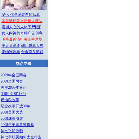
·
AV女优圣诞装自拍写真
·
国外球迷怎么恶搞火箭队
·
震撼人心的人体干尸[图]
·
女人内裤的奇特广告创意
·
明星最近流行黄金甲造型
·
美人鱼彩绘
朝比奈真人秀
·
宠物连连看
合金弹头游戏
热点专题
·
2009年全国两会
·
2009全国两会
·
关注2009年春运
·
"团团圆圆"赴台
·
燃油税改革
·
纪念改革开放30年
·
2008美国大选
·
2008珠海航展
·
2008年美国总统选举
·
神七飞船涂鸦
·
神七宇航员如何太空行走