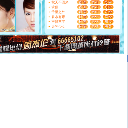
天都要快乐噢!
秋天不回来
[圣诞节]
奉上一颗祝福的心,在这个特别的日子里,愿幸福,
求佛
如意,快乐,鲜花,一切美好的祝愿与你同在.圣诞快乐!
千里之外
[元旦]
看到你我会触电；看不到你我要充电；没有你我会
香水有毒
断电。爱你是我职业，想你是我事业，抱你是我特长，吻
吉祥三宝
你是我专业！水晶之恋祝你新年快乐
天竺少女
[元旦]
如果上天让我许三个愿望，一是今生今世和你在一
起；二是再生再世和你在一起；三是三生三世和你不再分
离。水晶之恋祝你新年快乐
[元旦]
当我狠下心扭头离去那一刻，你在我身后无助地哭
泣，这痛楚让我明白我多么爱你。我转身抱住你：这猪不
卖了。水晶之恋祝你新年快乐。
[春节]
风柔雨润好月圆，半岛铁盒伴身边，每日尽显开心
颜！冬去春来似水如烟，劳碌人生需尽欢！听一曲轻歌，
道一声平安！新年吉祥万事如愿
[春节]
传说薰衣草有四片叶子：第一片叶子是信仰，第二
片叶子是希望，第三片叶子是爱情，第四片叶子是幸运。
送你一棵薰衣草，愿你新年快乐！