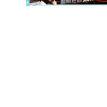
泣，这痛
卖了。水
[春节]
风
颜！冬去
道一声平
[春节]
传
片叶子是
送你一棵