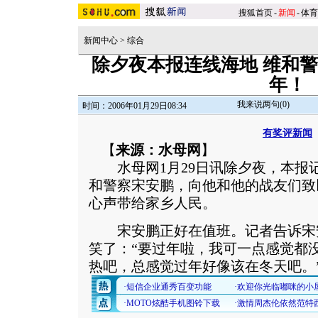
搜狐首页
-
新闻
-
体育
新闻中心
>
综合
除夕夜本报连线海地 维和
年！
我来说两句(
0
)
时间：2006年01月29日08:34
有奖评新闻
【
来源：水母网
】
水母网1月29日讯除夕夜，本报
和警察宋安鹏，向他和他的战友们致
心声带给家乡人民。
宋安鹏正好在值班。记者告诉宋
笑了：“要过年啦，我可一点感觉都
热吧，总感觉过年好像该在冬天吧。