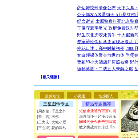
·
萨达姆绞刑录像公布
天下头条
·
公安部发A级通缉令 5万悬红佛山
·
纪念逝者
太原警察打死北京警察
·
丁俊晖豪宅曝光 政府免费送别墅
·
野生东北虎咬死黄牛
十大假新
·
专家辩论伪科学废留现场混乱 几
·
校花口述：高中时献初夜
200
·
女白领祼体聚会放纵肉体
尚雯婕
·
曹颖印小天酒店开房照被爆
野
·
诡秘莫测：二战五大未解之谜
【
相关链接
】
[圣诞节]
你太多，
要平安！
[圣诞节]
搜狐短信
小灵通
性感丽人
能正大光明
三星图铃专区
精品专题推荐
天都要快
短信企业通秀百变功能
[圣诞节]
[周杰伦] 千里之外
如意,快乐
浪漫情怀一起漫步音乐
[誓 言] 求佛
[元旦]
看
同城约会今夜告别寂寞
[王力宏] 大城小爱
断电。爱
敢来挑战你的球技吗？
[王心凌] 花的嫁纱
你是我专
[元旦]
如