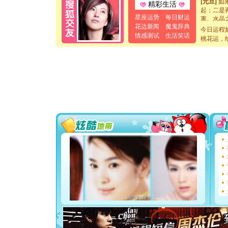
精彩生活
起；二是
离。水晶
星座运势
每日财运
[元旦]
当
花边新闻
魔鬼辞典
今日运程
泣，这痛
情感测试
生活笑话
桃花运，
卖了。水
[春节]
风
颜！冬去
道一声平
[春节]
传
片叶子是
送你一棵
[圣诞节]
你太多，
要平安！
[圣诞节]
能正大光明
天都要快
[圣诞节]
如意,快乐
[元旦]
看
断电。爱
你是我专
[元旦]
如
起；二是
离。水晶
[元旦]
当