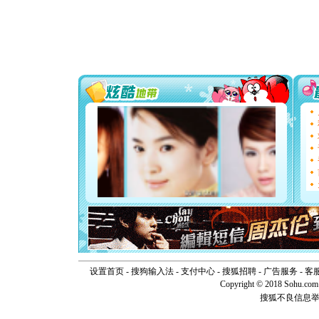
颜！冬去
道一声平
[春节]
传
片叶子是
送你一棵
[圣诞节]
你太多，
要平安！
[圣诞节]
能正大光明
天都要快
[圣诞节]
如意,快乐
[元旦]
看
断电。爱
你是我专
[元旦]
如
起；二是
离。水晶
[元旦]
当
泣，这痛
卖了。水
[春节]
风
设置首页
-
搜狗输入法
-
支付中心
-
搜狐招聘
-
广告服务
-
客
颜！冬去
Copyright © 2018 Sohu.com I
道一声平
搜狐不良信息
[春节]
传
片叶子是