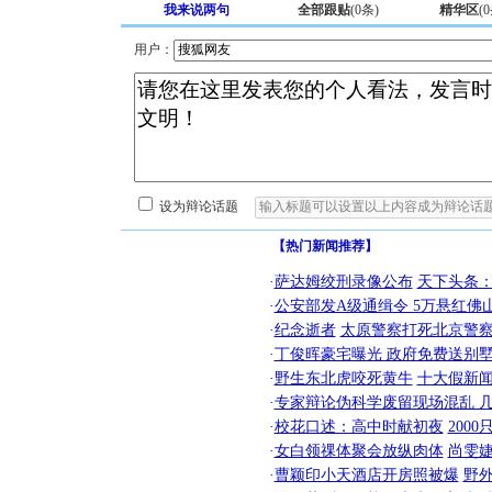
我来说两句
全部跟贴
(
0
条)
精华区
(
0
用户：
设为辩论话题
【热门新闻推荐】
·
萨达姆绞刑录像公布
天下头条
·
公安部发A级通缉令 5万悬红佛山
·
纪念逝者
太原警察打死北京警察
·
丁俊晖豪宅曝光 政府免费送别墅
·
野生东北虎咬死黄牛
十大假新
·
专家辩论伪科学废留现场混乱 几
·
校花口述：高中时献初夜
200
·
女白领祼体聚会放纵肉体
尚雯婕
·
曹颖印小天酒店开房照被爆
野