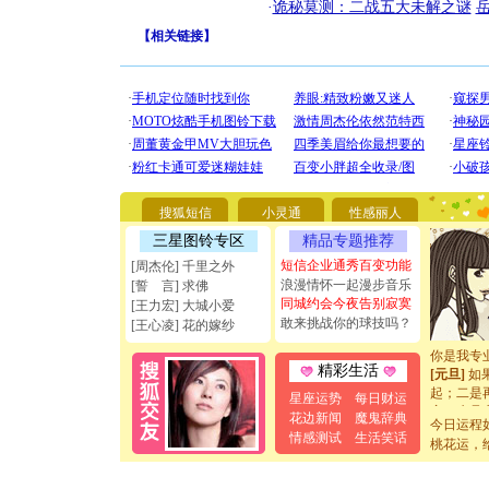
·
诡秘莫测：二战五大未解之谜
【
相关链接
】
[圣诞节]
你太多，
要平安！
搜狐短信
小灵通
性感丽人
[圣诞节]
能正大光明
三星图铃专区
精品专题推荐
天都要快
短信企业通秀百变功能
[周杰伦] 千里之外
[圣诞节]
浪漫情怀一起漫步音乐
[誓 言] 求佛
如意,快乐
同城约会今夜告别寂寞
[王力宏] 大城小爱
[元旦]
看
敢来挑战你的球技吗？
[王心凌] 花的嫁纱
断电。爱
你是我专
[元旦]
如
精彩生活
起；二是
星座运势
每日财运
离。水晶
花边新闻
魔鬼辞典
[元旦]
当
今日运程
情感测试
生活笑话
泣，这痛
桃花运，
卖了。水
[春节]
风