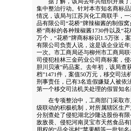
据了解，该局去年共组织开展了
集中整治行动。针对本市知名商标品
情况，该局与江苏兴化工商联手，一
品有限公司“花桥”牌辣椒酱的制假窝
桥”商标的各种辣椒酱1730件以及“花
万个，“花桥”牌商标标识1.5万张，
有限公司负责人说，这是该企业近年
一次。市工商局还与柳州市工商局联
司侵犯桂林三金药业公司商标案，侵权
胆川贝液”药品案。去年初，该局查获
档”1471件，案值50万元，移交司
刑事责任，已有3名造假嫌疑人被依
第一个移交司法机关处理的假冒知名
在专项整治中，工商部门采取市
级联动的积极机制，对所属辖区生产
分别查处了侵犯湖北沙隆达股份有限
敌敌畏、侵犯河南灵宝市天然食品有
用权的“品全远村”苹果醋等一批知