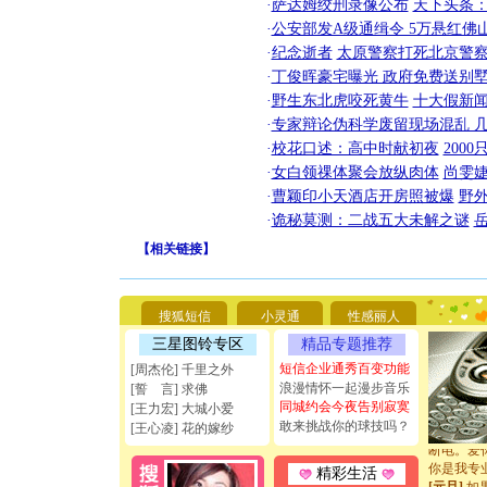
·
萨达姆绞刑录像公布
天下头条
·
公安部发A级通缉令 5万悬红佛山
·
纪念逝者
太原警察打死北京警察
·
丁俊晖豪宅曝光 政府免费送别墅
·
野生东北虎咬死黄牛
十大假新
·
专家辩论伪科学废留现场混乱 几
·
校花口述：高中时献初夜
200
·
女白领祼体聚会放纵肉体
尚雯婕
·
曹颖印小天酒店开房照被爆
野
·
诡秘莫测：二战五大未解之谜
【
相关链接
】
[圣诞节]
你太多，
要平安！
搜狐短信
小灵通
性感丽人
[圣诞节]
三星图铃专区
精品专题推荐
能正大光明
短信企业通秀百变功能
[周杰伦] 千里之外
天都要快
浪漫情怀一起漫步音乐
[圣诞节]
[誓 言] 求佛
同城约会今夜告别寂寞
如意,快乐
[王力宏] 大城小爱
[元旦]
看
敢来挑战你的球技吗？
[王心凌] 花的嫁纱
断电。爱
你是我专
精彩生活
[元旦]
如