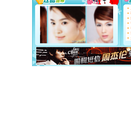
[圣诞节]
能正大光明
天都要快
[圣诞节]
如意,快乐
[元旦]
看
断电。爱
你是我专
[元旦]
如
起；二是
离。水晶
[元旦]
当
泣，这痛
卖了。水
[春节]
风
颜！冬去
道一声平
[春节]
传
片叶子是
送你一棵