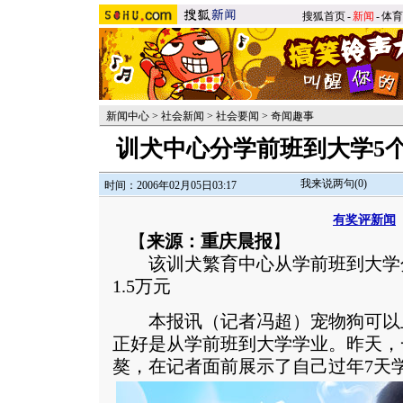
搜狐首页
-
新闻
-
体育
新闻中心
>
社会新闻
>
社会要闻
>
奇闻趣事
训犬中心分学前班到大学5个
我来说两句(
0
)
时间：2006年02月05日03:17
有奖评新闻
【
来源：重庆晨报
】
该训犬繁育中心从学前班到大学分
1.5万元
本报讯（记者冯超）宠物狗可以
正好是从学前班到大学学业。昨天，
獒，在记者面前展示了自己过年7天