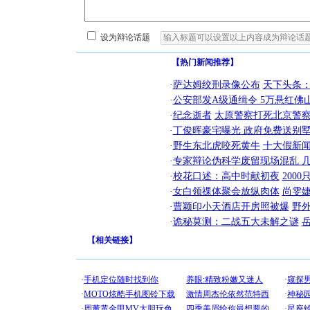
设为辩论话题
【热门新闻推荐】
·
萨达姆绞刑录像公布
天下头条
·
公安部发A级通缉令 5万悬红佛山
·
纪念逝者
太原警察打死北京警察
·
丁俊晖豪宅曝光 政府免费送别墅
·
野生东北虎咬死黄牛
十大假新
·
专家辩论伪科学废留现场混乱 几
·
校花口述：高中时献初夜
200
·
女白领祼体聚会放纵肉体
尚雯婕
·
曹颖印小天酒店开房照被爆
野
·
诡秘莫测：二战五大未解之谜
【
相关链接
】