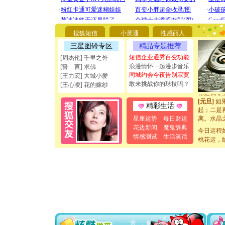
[圣诞节]
你太多，
要平安！
[圣诞节]
搜狐短信
小灵通
性感丽人
能正大光明
三星图铃专区
精品专题推荐
天都要快
[圣诞节]
短信企业通秀百变功能
[周杰伦] 千里之外
如意,快乐
浪漫情怀一起漫步音乐
[誓 言] 求佛
[元旦]
看
同城约会今夜告别寂寞
[王力宏] 大城小爱
断电。爱
敢来挑战你的球技吗？
[王心凌] 花的嫁纱
你是我专
[元旦]
如
精彩生活
起；二是
离。水晶
星座运势
每日财运
[元旦]
当
花边新闻
魔鬼辞典
今日运程
泣，这痛
情感测试
生活笑话
桃花运，
卖了。水
[春节]
风
颜！冬去
道一声平
[春节]
传
片叶子是
送你一棵
[圣诞节]
你太多，
要平安！