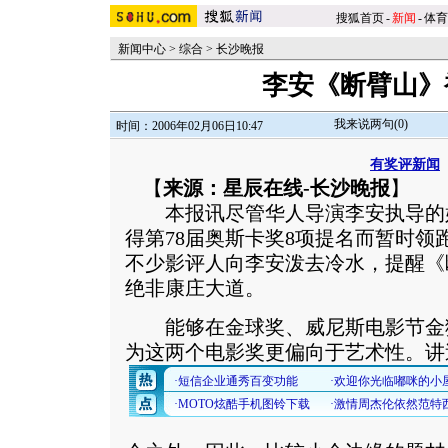
搜狐首页
-
新闻
-
体育
新闻中心
>
综合
>
长沙晚报
李安《断臂山》
我来说两句(
0
)
时间：2006年02月06日10:47
有奖评新闻
【
来源：星辰在线-长沙晚报
】
本报讯尽管华人导演李安执导的
得第78届奥斯卡奖8项提名而暂时领
不少影评人向李安泼去冷水，提醒《
绝非康庄大道。
能够在金球奖、威尼斯电影节金
为这两个电影奖更偏向于艺术性。
讲