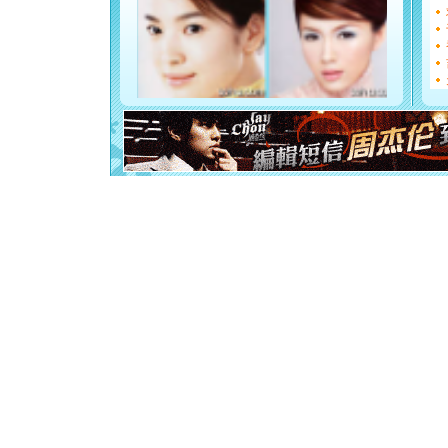
[圣诞节]
如意,快乐
[元旦]
看
断电。爱
你是我专
[元旦]
如
起；二是
离。水晶
[元旦]
当
泣，这痛
卖了。水
[春节]
风
颜！冬去
道一声平
[春节]
传
片叶子是
送你一棵