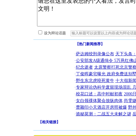
设为辩论话题
【热门新闻推荐】
·
萨达姆绞刑录像公布
天下头条
·
公安部发A级通缉令 5万悬红佛山
·
纪念逝者
太原警察打死北京警察
·
丁俊晖豪宅曝光 政府免费送别墅
·
野生东北虎咬死黄牛
十大假新
·
专家辩论伪科学废留现场混乱 几
·
校花口述：高中时献初夜
200
·
女白领祼体聚会放纵肉体
尚雯婕
·
曹颖印小天酒店开房照被爆
野
·
诡秘莫测：二战五大未解之谜
【
相关链接
】
[圣诞节]
你太多，
要平安！