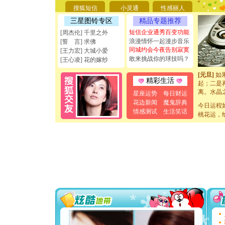
[圣诞节]
搜狐短信
小灵通
性感丽人
能正大光明
天都要快
三星图铃专区
精品专题推荐
[圣诞节]
短信企业通秀百变功能
[周杰伦] 千里之外
如意,快乐
浪漫情怀一起漫步音乐
[誓 言] 求佛
[元旦]
看
同城约会今夜告别寂寞
[王力宏] 大城小爱
断电。爱
敢来挑战你的球技吗？
[王心凌] 花的嫁纱
你是我专
[元旦]
如
起；二是
精彩生活
离。水晶
星座运势
每日财运
[元旦]
当
花边新闻
魔鬼辞典
泣，这痛
今日运程
情感测试
生活笑话
卖了。水
桃花运，
[春节]
风
颜！冬去
道一声平
[春节]
传
片叶子是
送你一棵
[圣诞节]
你太多，
要平安！
[圣诞节]
能正大光明
天都要快