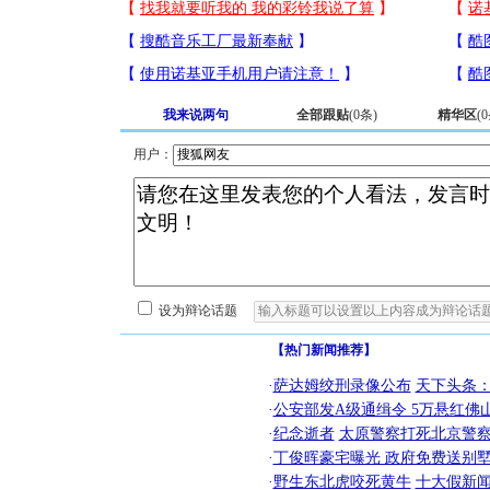
我来说两句
全部跟贴
(
0
条)
精华区
(
0
用户：
设为辩论话题
【热门新闻推荐】
·
萨达姆绞刑录像公布
天下头条
·
公安部发A级通缉令 5万悬红佛山
·
纪念逝者
太原警察打死北京警察
·
丁俊晖豪宅曝光 政府免费送别墅
·
野生东北虎咬死黄牛
十大假新