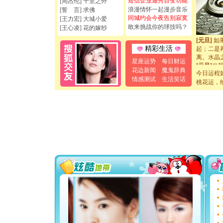
短信企业通秀百变功能
[周杰伦] 千里之外
如意,快乐
浪漫情怀一起漫步音乐
[誓 言] 求佛
[元旦]
看
同城约会今夜告别寂寞
[王力宏] 大城小爱
断电。爱
敢来挑战你的球技吗？
[王心凌] 花的嫁纱
你是我专
[元旦]
如
起；二是
精彩生活
离。水晶
星座运势
每日财运
[元旦]
当
花边新闻
魔鬼辞典
泣，这痛
今日运程
情感测试
生活笑话
卖了。水
桃花运，
[春节]
风
颜！冬去
道一声平
[春节]
传
片叶子是
送你一棵
[圣诞节]
你太多，
要平安！
[圣诞节]
能正大光明
天都要快
[圣诞节]
如意,快乐
[元旦]
看
断电。爱