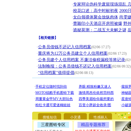
·
专家辩论伪科学废留现场混乱 几
·
校花口述：高中时献初夜
200
·
女白领祼体聚会放纵肉体
尚雯婕
·
曹颖印小天酒店开房照被爆
野
·
诡秘莫测：二战五大未解之谜
【
相关链接
】
·
公务员借钱不还记入信用档案
(02/06 17:27)
·
重庆将为12万公务员建立个人信用档案
(02/06 17:23)
·
公务员建个人信用档案 不廉洁偷税漏税等将记录
(02/
·
法制晚报：公务员借钱不还记入信用档案
(02/06 09:32)
·
“信用档案”值得提倡
(02/06 08:13)
[圣诞节]
你太多，
要平安！
[圣诞节]
搜狐短信
小灵通
性感丽人
能正大光明
天都要快
三星图铃专区
精品专题推荐
[圣诞节]