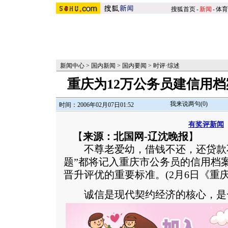
搜狐首页
-
新闻
-
体育
新闻中心
>
国内新闻
>
国内要闻
>
时评·综述
重庆为12万公务员建信用
我来说两句(
0
)
时间：2006年02月07日01:52
有奖评新闻
【
来源：北国网-辽沈晚报
】
不尊老爱幼，借钱不还，还贷款不
题”都将记入重庆市公务员的信用档案
晋升评优的重要标准。(2月6日《重庆
诚信是现代契约经济的核心，是