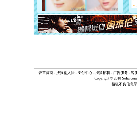
你是我专
[元旦]
如
起；二是
离。水晶
[元旦]
当
泣，这痛
卖了。水
[春节]
风
颜！冬去
道一声平
[春节]
传
片叶子是
送你一棵
设置首页
-
搜狗输入法
-
支付中心
-
搜狐招聘
-
广告服务
-
客
Copyright © 2018 Sohu.com I
搜狐不良信息