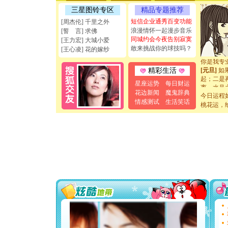
能正大光明
三星图铃专区
精品专题推荐
天都要快
短信企业通秀百变功能
[周杰伦] 千里之外
[圣诞节]
浪漫情怀一起漫步音乐
[誓 言] 求佛
如意,快乐
同城约会今夜告别寂寞
[王力宏] 大城小爱
[元旦]
看
敢来挑战你的球技吗？
[王心凌] 花的嫁纱
断电。爱
你是我专
[元旦]
如
精彩生活
起；二是
星座运势
每日财运
离。水晶
花边新闻
魔鬼辞典
[元旦]
当
今日运程
泣，这痛
情感测试
生活笑话
桃花运，
卖了。水
[春节]
风
颜！冬去
道一声平
[春节]
传
片叶子是
送你一棵
[圣诞节]
你太多，
要平安！
[圣诞节]
能正大光明
天都要快
[圣诞节]