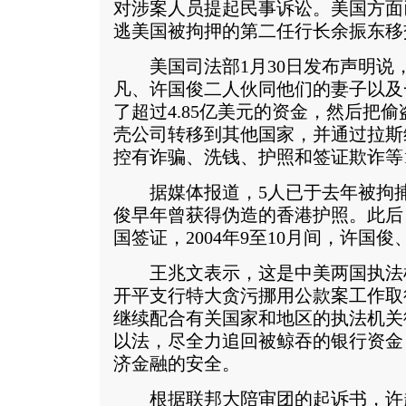
对涉案人员提起民事诉讼。美国方面已于
逃美国被拘押的第二任行长余振东移
美国司法部1月30日发布声明说
凡、许国俊二人伙同他们的妻子以及
了超过4.85亿美元的资金，然后把
壳公司转移到其他国家，并通过拉斯
控有诈骗、洗钱、护照和签证欺诈等
据媒体报道，5人已于去年被拘捕
俊早年曾获得伪造的香港护照。此后
国签证，2004年9至10月间，许国
王兆文表示，这是中美两国执法
开平支行特大贪污挪用公款案工作取
继续配合有关国家和地区的执法机关
以法，尽全力追回被鲸吞的银行资金
济金融的安全。
根据联邦大陪审团的起诉书，许