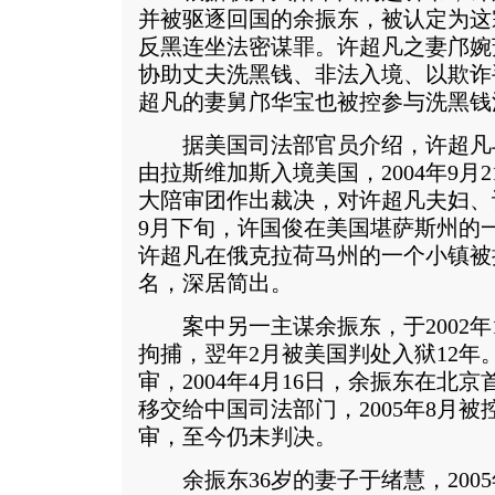
并被驱逐回国的余振东，被认定为这
反黑连坐法密谋罪。许超凡之妻邝婉
协助丈夫洗黑钱、非法入境、以欺诈
超凡的妻舅邝华宝也被控参与洗黑钱
据美国司法部官员介绍，许超凡与许国
由拉斯维加斯入境美国，2004年9月
大陪审团作出裁决，对许超凡夫妇、
9月下旬，许国俊在美国堪萨斯州的一
许超凡在俄克拉荷马州的一个小镇被
名，深居简出。
案中另一主谋余振东，于2002年
拘捕，翌年2月被美国判处入狱12年
审，2004年4月16日，余振东在北
移交给中国司法部门，2005年8月
审，至今仍未判决。
余振东36岁的妻子于绪慧，200