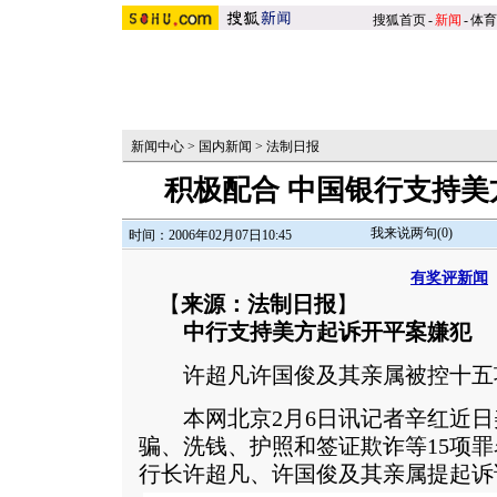
搜狐首页
-
新闻
-
体育
新闻中心
>
国内新闻
>
法制日报
积极配合 中国银行支持美
我来说两句(
0
)
时间：2006年02月07日10:45
有奖评新闻
【
来源：法制日报
】
中行支持美方起诉开平案嫌犯
许超凡许国俊及其亲属被控十五
本网北京2月6日讯记者辛红近日
骗、洗钱、护照和签证欺诈等15项
行长许超凡、许国俊及其亲属提起诉