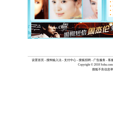
如意,快乐
[元旦]
看
断电。爱
你是我专
[元旦]
如
起；二是
离。水晶
[元旦]
当
泣，这痛
卖了。水
[春节]
风
颜！冬去
道一声平
[春节]
传
设置首页
-
搜狗输入法
-
支付中心
-
搜狐招聘
-
广告服务
-
客
片叶子是
Copyright © 2018 Sohu.com I
送你一棵
搜狐不良信息