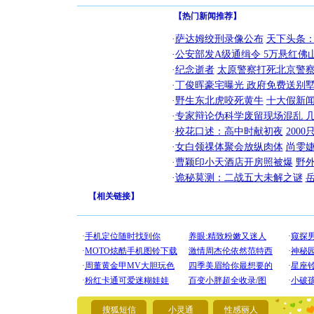
【热门新闻推荐】
·
萨达姆绞刑录像公布
天下头条
·
公安部发A级通缉令 5万悬红佛山
·
纪念逝者
太原警察打死北京警察
·
丁俊晖豪宅曝光 政府免费送别墅
·
野生东北虎咬死黄牛
十大假新
·
专家辩论伪科学废留现场混乱 几
·
校花口述：高中时献初夜
200
·
女白领祼体聚会放纵肉体
尚雯婕
·
曹颖印小天酒店开房照被爆
野
·
诡秘莫测：二战五大未解之谜
【
相关链接
】
[圣诞节]
你太多，
要平安！
搜狐短信
小灵通
性感丽人
[圣诞节]