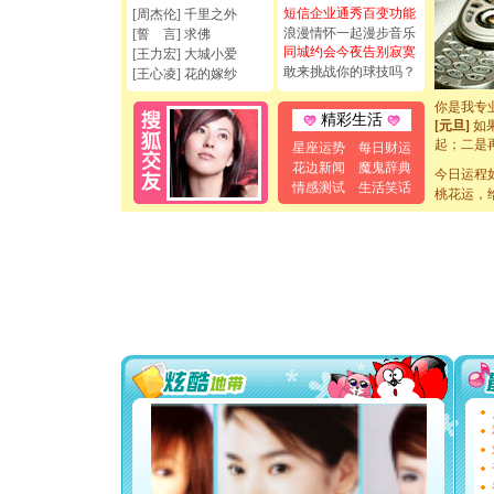
天都要快
短信企业通秀百变功能
[周杰伦] 千里之外
[圣诞节]
浪漫情怀一起漫步音乐
[誓 言] 求佛
如意,快乐
同城约会今夜告别寂寞
[王力宏] 大城小爱
[元旦]
看
敢来挑战你的球技吗？
[王心凌] 花的嫁纱
断电。爱
你是我专
[元旦]
如
精彩生活
起；二是
星座运势
每日财运
离。水晶
花边新闻
魔鬼辞典
[元旦]
今日运程
当
情感测试
生活笑话
泣，这痛
桃花运，
卖了。水
[春节]
风
颜！冬去
道一声平
[春节]
传
片叶子是
送你一棵
[圣诞节]
你太多，
要平安！
[圣诞节]
能正大光明
天都要快
[圣诞节]
如意,快乐
[元旦]
看