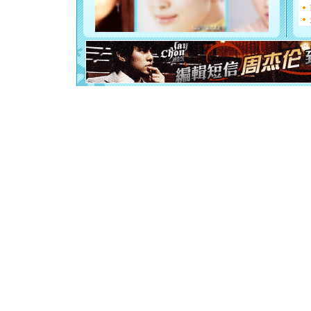
断电。爱
你是我专
[元旦]
如
起；二是
离。水晶
[元旦]
当
泣，这痛
卖了。水
[春节]
风
颜！冬去
道一声平
[春节]
传
片叶子是
送你一棵