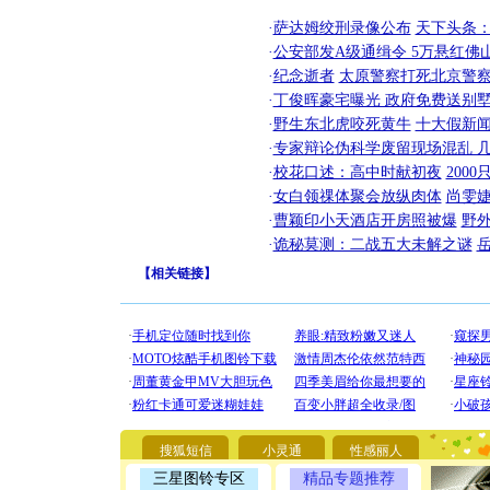
·
萨达姆绞刑录像公布
天下头条
·
公安部发A级通缉令 5万悬红佛山
·
纪念逝者
太原警察打死北京警察
·
丁俊晖豪宅曝光 政府免费送别墅
·
野生东北虎咬死黄牛
十大假新
·
专家辩论伪科学废留现场混乱 几
·
校花口述：高中时献初夜
200
·
女白领祼体聚会放纵肉体
尚雯婕
·
曹颖印小天酒店开房照被爆
野
·
诡秘莫测：二战五大未解之谜
【
相关链接
】
[圣诞节]
你太多，
要平安！
搜狐短信
小灵通
性感丽人
[圣诞节]
能正大光明
三星图铃专区
精品专题推荐