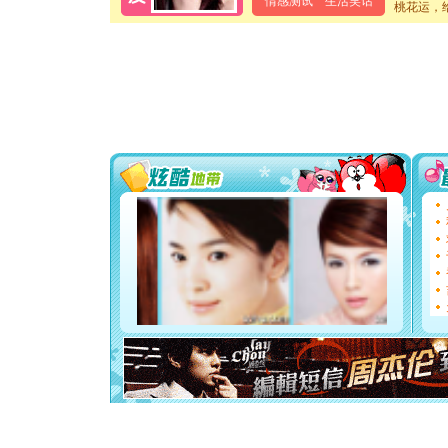
情感测试
生活笑话
桃花运，
卖了。水
[春节]
风
颜！冬去
道一声平
[春节]
传
片叶子是
送你一棵
[圣诞节]
你太多，
要平安！
[圣诞节]
能正大光明
天都要快
[圣诞节]
如意,快乐
[元旦]
看
断电。爱
你是我专
[元旦]
如
起；二是
离。水晶
[元旦]
当
泣，这痛
卖了。水
[春节]
风
颜！冬去