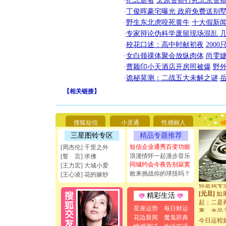
·
纪念逝者
太原警察打死北京警察
·
丁俊晖豪宅曝光 政府免费送别墅
·
野生东北虎咬死黄牛
十大假新
·
专家辩论伪科学废留现场混乱 几
·
校花口述：高中时献初夜
200
·
女白领祼体聚会放纵肉体
尚雯婕
·
曹颖印小天酒店开房照被爆
野
·
诡秘莫测：二战五大未解之谜
【
相关链接
】
[圣诞节]
你太多，
要平安！
[圣诞节]
搜狐短信
小灵通
性感丽人
能正大光明
三星图铃专区
精品专题推荐
天都要快
短信企业通秀百变功能
[周杰伦] 千里之外
[圣诞节]
浪漫情怀一起漫步音乐
[誓 言] 求佛
如意,快乐
同城约会今夜告别寂寞
[元旦]
看
[王力宏] 大城小爱
敢来挑战你的球技吗？
断电。爱
[王心凌] 花的嫁纱
你是我专
[元旦]
如
精彩生活
起；二是
离。水晶
星座运势
每日财运
[元旦]
当
花边新闻
魔鬼辞典
今日运程
泣，这痛