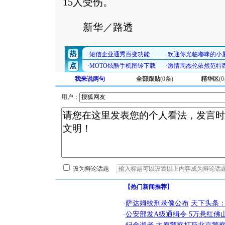
15人受伤。
新华／路透
我来说两句
全部跟贴
(
0
条)
精华区
(
0
用户：
设为辩论话题
【热门新闻推荐】
·
萨达姆绞刑录像公布
天下头条
·
公安部发A级通缉令 5万悬红佛山