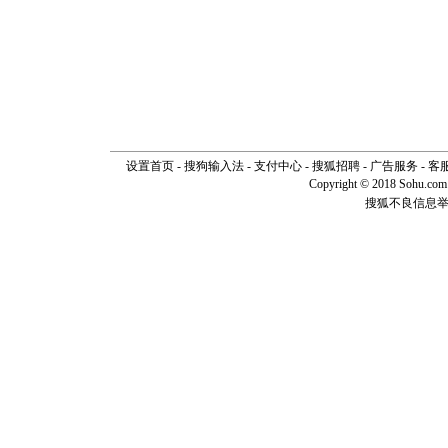
道一声平
[春节]
传
片叶子是
送你一棵
设置首页
-
搜狗输入法
-
支付中心
-
搜狐招聘
-
广告服务
-
客
Copyright © 2018 Sohu.com I
搜狐不良信息