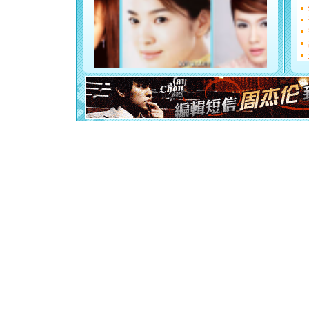
[圣诞节]
如意,快乐
[元旦]
看
断电。爱
你是我专
[元旦]
如
起；二是
离。水晶
[元旦]
当
泣，这痛
卖了。水
[春节]
风
颜！冬去
道一声平
[春节]
传
片叶子是
送你一棵