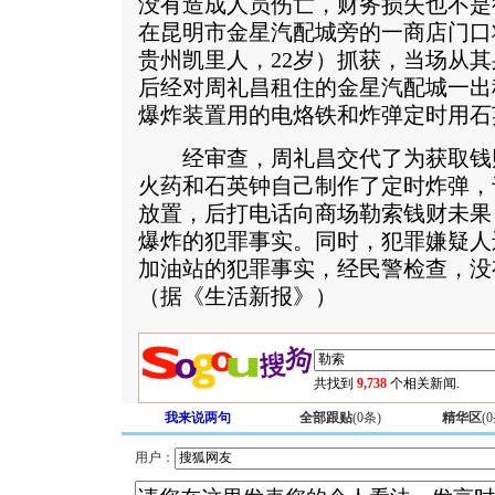
没有造成人员伤亡，财务损失也不是很
在昆明市金星汽配城旁的一商店门口
贵州凯里人，22岁）抓获，当场从
后经对周礼昌租住的金星汽配城一出
爆炸装置用的电烙铁和炸弹定时用石
经审查，周礼昌交代了为获取钱
火药和石英钟自己制作了定时炸弹，于
放置，后打电话向商场勒索钱财未果，
爆炸的犯罪事实。同时，犯罪嫌疑人
加油站的犯罪事实，经民警检查，没
（据《生活新报》）
共找到
9,738
个相关新闻.
我来说两句
全部跟贴
(
0
条)
精华区
(
0
用户：