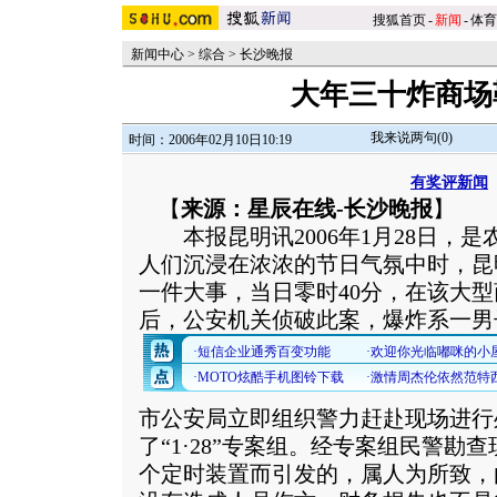
搜狐首页
-
新闻
-
体育
新闻中心
>
综合
>
长沙晚报
大年三十炸商场
我来说两句(
0
)
时间：2006年02月10日10:19
有奖评新闻
【
来源：星辰在线-长沙晚报
】
本报昆明讯2006年1月28日，是
人们沉浸在浓浓的节日气氛中时，昆
一件大事，当日零时40分，在该大型
后，公安机关侦破此案，爆炸系一男
市公安局立即组织警力赶赴现场进行
了“1·28”专案组。经专案组民警勘
个定时装置而引发的，属人为所致，