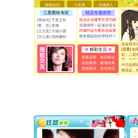
要平安！
搜狐短信
小灵通
性感丽人
[圣诞节]
能正大光明
三星图铃专区
精品专题推荐
天都要快
短信企业通秀百变功能
[周杰伦] 千里之外
[圣诞节]
浪漫情怀一起漫步音乐
[誓 言] 求佛
如意,快乐
同城约会今夜告别寂寞
[王力宏] 大城小爱
[元旦]
看
敢来挑战你的球技吗？
[王心凌] 花的嫁纱
断电。爱
你是我专
[元旦]
如
精彩生活
起；二是
星座运势
每日财运
离。水晶
花边新闻
魔鬼辞典
[元旦]
当
今日运程
情感测试
生活笑话
泣，这痛
桃花运，
卖了。水
[春节]
风
颜！冬去
道一声平
[春节]
传
片叶子是
送你一棵
[圣诞节]
你太多，
要平安！
[圣诞节]
能正大光明
天都要快