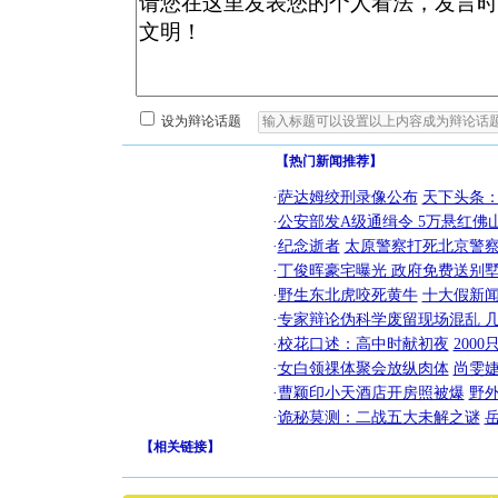
设为辩论话题
【热门新闻推荐】
·
萨达姆绞刑录像公布
天下头条
·
公安部发A级通缉令 5万悬红佛山
·
纪念逝者
太原警察打死北京警察
·
丁俊晖豪宅曝光 政府免费送别墅
·
野生东北虎咬死黄牛
十大假新
·
专家辩论伪科学废留现场混乱 几
·
校花口述：高中时献初夜
200
·
女白领祼体聚会放纵肉体
尚雯婕
·
曹颖印小天酒店开房照被爆
野
·
诡秘莫测：二战五大未解之谜
【
相关链接
】
[圣诞节]
你太多，