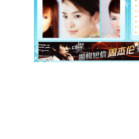
能正大光明
天都要快
[圣诞节]
如意,快乐
[元旦]
看
断电。爱
你是我专
[元旦]
如
起；二是
离。水晶
[元旦]
当
泣，这痛
卖了。水
[春节]
风
颜！冬去
道一声平
[春节]
传
片叶子是
送你一棵