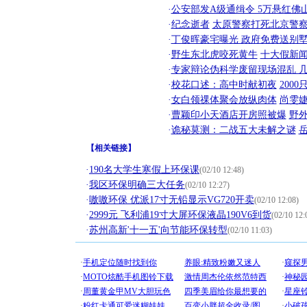
·
公安部发A级通缉令 5万悬红佛山
·
纪念逝者
太原警察打死北京警察
·
丁俊晖豪宅曝光 政府免费送别墅
·
野生东北虎咬死黄牛
十大假新
·
专家辩论伪科学废留现场混乱 几
·
校花口述：高中时献初夜
200
·
女白领祼体聚会放纵肉体
尚雯婕
·
曹颖印小天酒店开房照被爆
野
·
诡秘莫测：二战五大未解之谜
【
相关链接
】
·
190名大学生寒假上环保课
(02/10 12:48)
·
我区环保明确三大任务
(02/10 12:27)
·
嗷嗷环保 优派17寸无铅显示VG720开卖
(02/10 12:08)
·
2999元 飞利浦19寸大屏环保液晶190V6到货
(02/10 12:
·
苏州高新'十一五'向节能环保转型
(02/10 11:03)