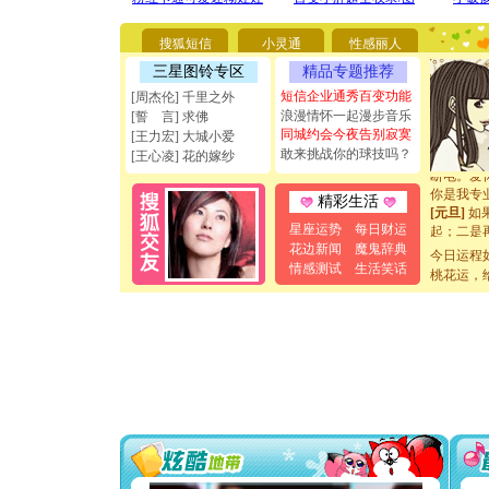
[圣诞节]
你太多，
要平安！
搜狐短信
小灵通
性感丽人
[圣诞节]
三星图铃专区
精品专题推荐
能正大光明
天都要快
短信企业通秀百变功能
[周杰伦] 千里之外
[圣诞节]
浪漫情怀一起漫步音乐
[誓 言] 求佛
如意,快乐
同城约会今夜告别寂寞
[王力宏] 大城小爱
[元旦]
看
敢来挑战你的球技吗？
[王心凌] 花的嫁纱
断电。爱
你是我专
精彩生活
[元旦]
如
起；二是
星座运势
每日财运
离。水晶
花边新闻
魔鬼辞典
今日运程
[元旦]
当
情感测试
生活笑话
桃花运，
泣，这痛
卖了。水
[春节]
风
颜！冬去
道一声平
[春节]
传
片叶子是
送你一棵
[圣诞节]
你太多，
要平安！
[圣诞节]