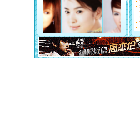
如意,快乐
[元旦]
看
断电。爱
你是我专
[元旦]
如
起；二是
离。水晶
[元旦]
当
泣，这痛
卖了。水
[春节]
风
颜！冬去
道一声平
[春节]
传
片叶子是
送你一棵