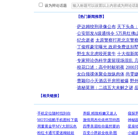
设为辩论话题
【热门新闻推荐】
·
萨达姆绞刑录像公布
天下头条
·
公安部发A级通缉令 5万悬红佛山
·
纪念逝者
太原警察打死北京警察
·
丁俊晖豪宅曝光 政府免费送别墅
·
野生东北虎咬死黄牛
十大假新
·
专家辩论伪科学废留现场混乱 几
·
校花口述：高中时献初夜
200
·
女白领祼体聚会放纵肉体
尚雯婕
·
曹颖印小天酒店开房照被爆
野
·
诡秘莫测：二战五大未解之谜
【
相关链接
】
[圣诞节]
你太多，
要平安！
[圣诞节]