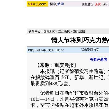
搜狐首页
-
新闻
-
体育
新闻中心
>
国内新闻
>
重庆新闻
>
重庆晨报
情人节将到巧克力热
我来说两句(
0
)
时间：2006年02月11日03:57
有奖评新闻
【
来源：重庆晨报
】
本报讯（记者徐菊实习生路遥）
在解放碑重百临江、新华、新世纪、
最贵卖到488元/盒。
记者昨日在新华超市收银台外的
10日—14日，凡购买德芙巧克力满
卡，留言卡将贴在超市外用玫瑰花做成