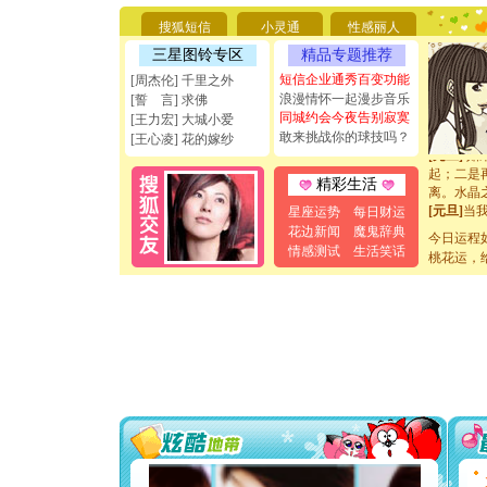
能正大光明
搜狐短信
小灵通
性感丽人
天都要快
三星图铃专区
精品专题推荐
[圣诞节]
如意,快乐
短信企业通秀百变功能
[周杰伦] 千里之外
[元旦]
看
浪漫情怀一起漫步音乐
[誓 言] 求佛
断电。爱
同城约会今夜告别寂寞
[王力宏] 大城小爱
你是我专
敢来挑战你的球技吗？
[王心凌] 花的嫁纱
[元旦]
如
起；二是
精彩生活
离。水晶
[元旦]
当
星座运势
每日财运
泣，这痛
花边新闻
魔鬼辞典
今日运程
卖了。水
情感测试
生活笑话
[春节]
桃花运，
风
颜！冬去
道一声平
[春节]
传
片叶子是
送你一棵
[圣诞节]
你太多，
要平安！
[圣诞节]
能正大光明
天都要快
[圣诞节]