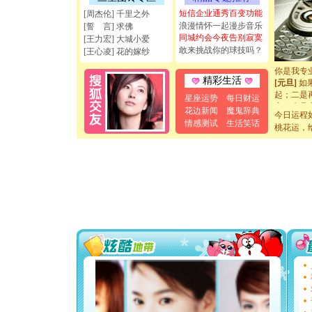
天都要快
短信企业通秀百变功能
[周杰伦] 千里之外
[圣诞节]
浪漫情怀一起漫步音乐
[誓 言] 求佛
如意,快乐
同城约会今夜告别寂寞
[王力宏] 大城小爱
[元旦]
看
敢来挑战你的球技吗？
[王心凌] 花的嫁纱
断电。爱
你是我专
[元旦]
如
精彩生活
起；二是
星座运势
每日财运
离。水晶
花边新闻
魔鬼辞典
[元旦]
当
今日运程
情感测试
生活笑话
泣，这痛
桃花运，
卖了。水
[春节]
风
颜！冬去
道一声平
[春节]
传
片叶子是
送你一棵
[圣诞节]
你太多，
要平安！
[圣诞节]
能正大光明
天都要快
[圣诞节]
如意,快乐