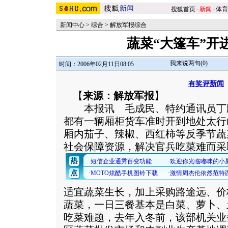
搜狐首页
-
新闻
-
体育
新闻中心
>
综合
>
解放军报综合
蔬菜“大篷车”开
我来说两句(
0
)
时间：2006年02月11日08:05
有奖评新闻
【
来源：解放军报
】
本报讯 毛成民、特约通讯员丁
都有一辆厢柜货车准时开到地处太行
厢内茄子、辣椒、西红柿等反季节蔬
社会保障资源，解决官兵吃菜难而采
适宜蔬菜生长，加上采购路途远、价
蔬菜，一日三餐基本是白菜、萝卜、
吃菜难题，去年入冬前，该部机关业