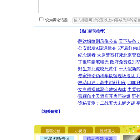
设为辩论话题
【热门新闻推荐】
·
萨达姆绞刑录像公布
天下头条
·
公安部发A级通缉令 5万悬红佛山
·
纪念逝者
太原警察打死北京警察
·
丁俊晖豪宅曝光 政府免费送别墅
·
野生东北虎咬死黄牛
十大假新
·
专家辩论伪科学废留现场混乱 几
·
校花口述：高中时献初夜
200
·
女白领祼体聚会放纵肉体
尚雯婕
·
曹颖印小天酒店开房照被爆
野
·
诡秘莫测：二战五大未解之谜
【
相关链接
】
[圣诞节]
你太多，
要平安！
搜狐短信
小灵通
性感丽人
[圣诞节]
能正大光明
三星图铃专区
精品专题推荐