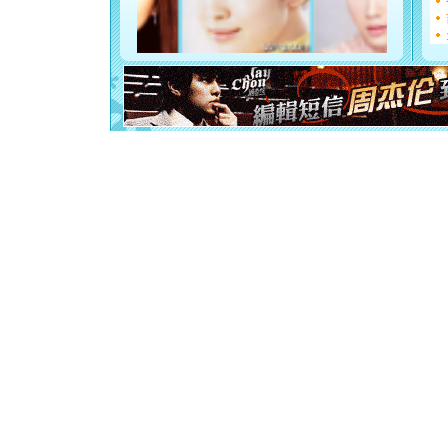
[元旦]
看
断电。爱
你是我专
[元旦]
如
起；二是
离。水晶
[元旦]
当
泣，这痛
卖了。水
[春节]
风
颜！冬去
道一声平
[春节]
传
片叶子是
送你一棵