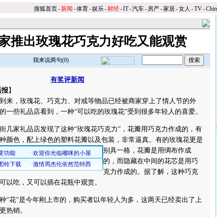
搜狐首页
-
新闻
-
体育
-
娱乐
-
财经
-
IT
-
汽车
-
房产
-
家居
-
女人
-
TV
-
Chi
家推出玫瑰花巧克力好吃又能观赏
我来说两句(
0
)
有奖评新闻
活报
】
来，玫瑰花、巧克力、对戒等物品已经被商家穿上了情人节的外
市的一些礼品店看到，一种“可以吃的玫瑰花”受到很多年轻人的喜爱。
几家礼品店发现了这种“玫瑰花巧克力”，花瓣用巧克力作成的，有
种颜色，配上绿色的塑料花瓣以及包装，非常逼真。
有的玫瑰花更是
别具一格，花瓣是用绸布作成
的，而隐藏在中间的花芯是用巧
克力作成的。据了解，这种巧克
可以吃，又可以插在花瓶中观赏。
“花”是今年刚上市的，购买者以年轻人为多，这两天已经卖出了上
更热销。