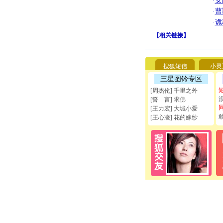
·
女
·
曹
·
诡
【
相关链接
】
搜狐短信
小灵
三星图铃专区
[周杰伦] 千里之外
[誓 言] 求佛
[王力宏] 大城小爱
[王心凌] 花的嫁纱