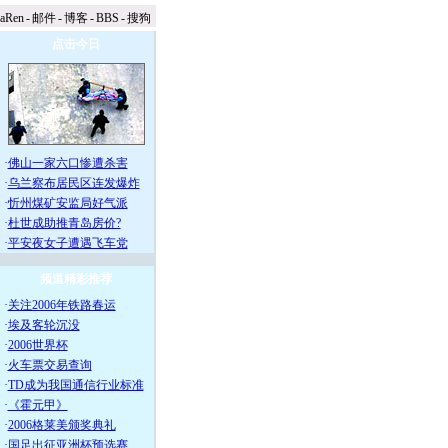
naRen
-
邮件
-
博客
-
BBS
-
搜狗
点击今日
·
佛山一家六口惨遭杀害
·
乌兰察布居民区连发爆炸
·
忻州煤矿安监局好气派
·
杜世成助推青岛房价?
·
平安夜女子遭遇飞车党
频道精彩推荐
·
关注2006年铁路春运
·
埃及客轮沉没
·
2006世界杯
·
火车票交易查询
·
TD成为我国通信行业标准
·
《霍元甲》
·
2006格莱美颁奖典礼
·
国足出征亚洲杯预选赛