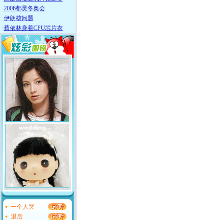
·
2006都灵冬奥会
·
伊朗核问题
·
蔡依林身着CPU芯片衣
一个人哭
退后