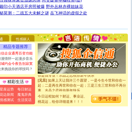
白领祼体聚会放纵肉体
尚雯婕客串穆桂英(图)
颖印小天酒店开房照被爆
野外丛林赤裸姐妹花
秘莫测：二战五大未解之谜
岳飞神话的虚假之处
[圣诞节]
圣诞节到了，想想没什么送给你的，又不打算给
你太多，只有给你五千万：千万快乐！千万要健康！千万
要平安！千万要知足！千万不要忘记我！
[圣诞节]
不只这样的日子才会想起你,而是这样的日子才
通
性感丽人
能正大光明地骚扰你,告诉你,圣诞要快乐!新年要快乐!天
精品专题推荐
天都要快乐噢!
短信企业通秀百变功能
[圣诞节]
奉上一颗祝福的心,在这个特别的日子里,愿幸福,
如意,快乐,鲜花,一切美好的祝愿与你同在.圣诞快乐!
浪漫情怀一起漫步音乐
[元旦]
看到你我会触电；看不到你我要充电；没有你我会
同城约会今夜告别寂寞
断电。爱你是我职业，想你是我事业，抱你是我特长，吻
敢来挑战你的球技吗？
你是我专业！水晶之恋祝你新年快乐
[元旦]
如果上天让我许三个愿望，一是今生今世和你在一
精彩生活
起；二是再生再世和你在一起；三是三生三世和你不再分
离。水晶之恋祝你新年快乐
星座运势
每日财运
[元旦]
当我狠下心扭头离去那一刻，你在我身后无助地哭
花边新闻
魔鬼辞典
今日运程如何？财运、事业运、
泣，这痛楚让我明白我多么爱你。我转身抱住你：这猪不
情感测试
生活笑话
桃花运，给你详细道来！！！
卖了。水晶之恋祝你新年快乐。
[春节]
风柔雨润好月圆，半岛铁盒伴身边，每日尽显开心
颜！冬去春来似水如烟，劳碌人生需尽欢！听一曲轻歌，
道一声平安！新年吉祥万事如愿
[春节]
传说薰衣草有四片叶子：第一片叶子是信仰，第二
片叶子是希望，第三片叶子是爱情，第四片叶子是幸运。