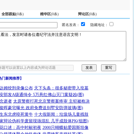
全部跟贴
(
0
条)
精华区
(
0
条)
辩论区
(
0
条)
匿名发表：
隐藏地址：
热门新闻推荐】
达姆绞刑录像公布
天下头条：很多秘密带入坟墓
安部发A级通缉令 5万悬红佛山灭门案疑凶(图)
念逝者
太原警察打死北京警察案终审 主犯被枪决
俊晖豪宅曝光 政府免费送别墅安防弹玻璃(图)
生东北虎咬死黄牛
十大假新闻：垃圾场儿童残肢
家辩论伪科学废留现场混乱 几乎成肢体PK(组图)
花口述：高中时献初夜
2000只蝴蝶贴爱因斯坦像