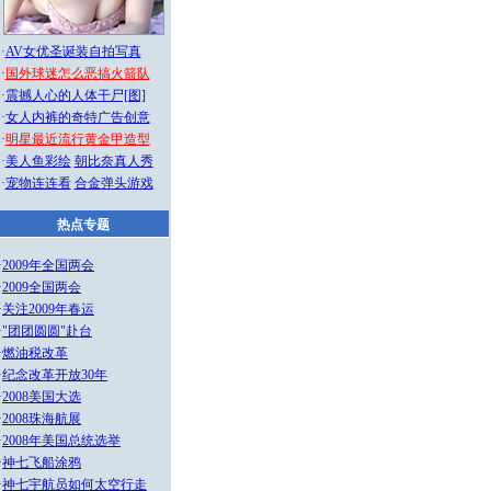
·
AV女优圣诞装自拍写真
·
国外球迷怎么恶搞火箭队
·
震撼人心的人体干尸[图]
·
女人内裤的奇特广告创意
·
明星最近流行黄金甲造型
·
美人鱼彩绘
朝比奈真人秀
·
宠物连连看
合金弹头游戏
热点专题
·
2009年全国两会
·
2009全国两会
·
关注2009年春运
·
"团团圆圆"赴台
·
燃油税改革
·
纪念改革开放30年
·
2008美国大选
·
2008珠海航展
·
2008年美国总统选举
·
神七飞船涂鸦
·
神七宇航员如何太空行走