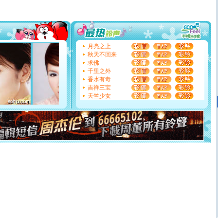
送你一棵薰衣草，愿你新年快乐！
[圣诞节]
圣诞节到了，想想没什么送给你的，又不打算给
你太多，只有给你五千万：千万快乐！千万要健康！千万
要平安！千万要知足！千万不要忘记我！
[圣诞节]
不只这样的日子才会想起你,而是这样的日子才
能正大光明地骚扰你,告诉你,圣诞要快乐!新年要快乐!天
月亮之上
天都要快乐噢!
秋天不回来
[圣诞节]
奉上一颗祝福的心,在这个特别的日子里,愿幸福,
求佛
如意,快乐,鲜花,一切美好的祝愿与你同在.圣诞快乐!
千里之外
[元旦]
看到你我会触电；看不到你我要充电；没有你我会
香水有毒
断电。爱你是我职业，想你是我事业，抱你是我特长，吻
吉祥三宝
你是我专业！水晶之恋祝你新年快乐
天竺少女
[元旦]
如果上天让我许三个愿望，一是今生今世和你在一
起；二是再生再世和你在一起；三是三生三世和你不再分
离。水晶之恋祝你新年快乐
[元旦]
当我狠下心扭头离去那一刻，你在我身后无助地哭
泣，这痛楚让我明白我多么爱你。我转身抱住你：这猪不
卖了。水晶之恋祝你新年快乐。
[春节]
风柔雨润好月圆，半岛铁盒伴身边，每日尽显开心
颜！冬去春来似水如烟，劳碌人生需尽欢！听一曲轻歌，
道一声平安！新年吉祥万事如愿
[春节]
传说薰衣草有四片叶子：第一片叶子是信仰，第二
片叶子是希望，第三片叶子是爱情，第四片叶子是幸运。
送你一棵薰衣草，愿你新年快乐！