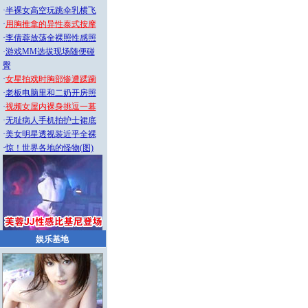
·
半裸女高空玩跳伞乳横飞
·
用胸推拿的异性泰式按摩
·
李倩蓉放荡全裸照性感照
·
游戏MM选拔现场随便碰
臀
·
女星拍戏时胸部惨遭蹂躏
·
老板电脑里和二奶开房照
·
视频女屋内裸身挑逗一幕
·
无耻病人手机拍护士裙底
·
美女明星透视装近乎全裸
·
惊！世界各地的怪物(图)
娱乐基地