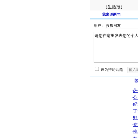
（生活报）
我来说两句
用户：
设为辩论话题
【
·
萨
·
公
·
纪
·
丁
·
野
·
专
·
校