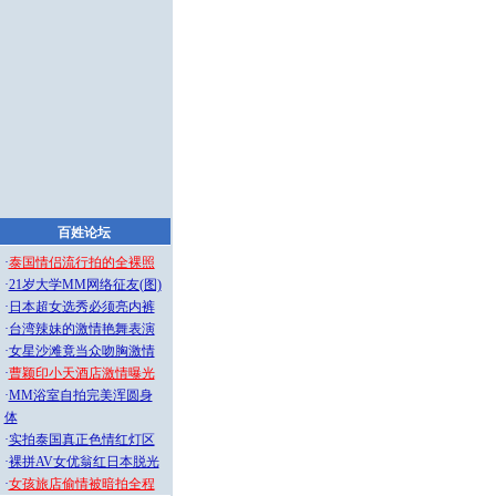
百姓论坛
·
泰国情侣流行拍的全裸照
·
21岁大学MM网络征友(图)
·
日本超女选秀必须亮内裤
·
台湾辣妹的激情艳舞表演
·
女星沙滩竟当众吻胸激情
·
曹颖印小天酒店激情曝光
·
MM浴室自拍完美浑圆身
体
·
实拍泰国真正色情红灯区
·
裸拼AV女优翁红日本脱光
·
女孩旅店偷情被暗拍全程