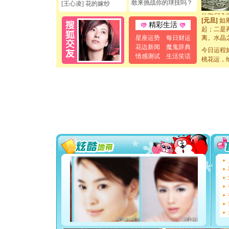
敢来挑战你的球技吗？
[王心凌] 花的嫁纱
你是我专
[元旦]
如
精彩生活
起；二是
离。水晶
星座运势
每日财运
[元旦]
当
花边新闻
魔鬼辞典
今日运程
泣，这痛
情感测试
生活笑话
桃花运，
卖了。水
[春节]
风
颜！冬去
道一声平
[春节]
传
片叶子是
送你一棵
[圣诞节]
你太多，
要平安！
[圣诞节]
能正大光明
天都要快
[圣诞节]
如意,快乐
[元旦]
看
断电。爱
你是我专
[元旦]
如
起；二是