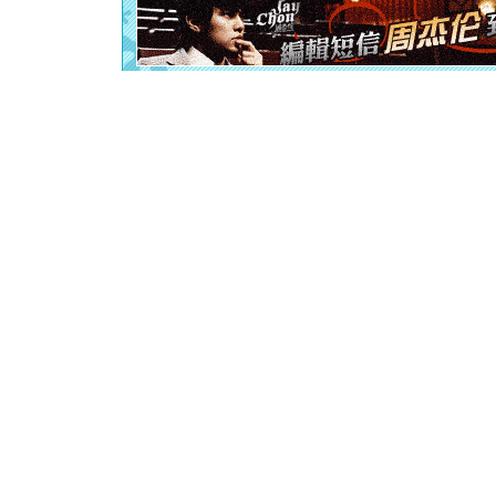
离。水晶
[元旦]
当
泣，这痛
卖了。水
[春节]
风
颜！冬去
道一声平
[春节]
传
片叶子是
送你一棵