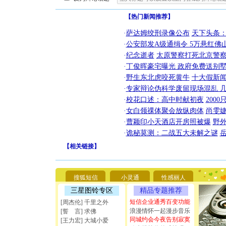
【热门新闻推荐】
·
萨达姆绞刑录像公布
天下头条
·
公安部发A级通缉令 5万悬红佛山
·
纪念逝者
太原警察打死北京警察
·
丁俊晖豪宅曝光 政府免费送别墅
·
野生东北虎咬死黄牛
十大假新
·
专家辩论伪科学废留现场混乱 几
·
校花口述：高中时献初夜
200
·
女白领祼体聚会放纵肉体
尚雯婕
·
曹颖印小天酒店开房照被爆
野
·
诡秘莫测：二战五大未解之谜
【
相关链接
】
[圣诞节]
你太多，
要平安！
[圣诞节]
搜狐短信
小灵通
性感丽人
能正大光明
三星图铃专区
精品专题推荐
天都要快
[圣诞节]
短信企业通秀百变功能
[周杰伦] 千里之外
如意,快乐
浪漫情怀一起漫步音乐
[誓 言] 求佛
[元旦]
看
同城约会今夜告别寂寞
[王力宏] 大城小爱
断电。爱