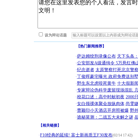
设为辩论话题
【热门新闻推荐】
·
萨达姆绞刑录像公布
天下头条
·
公安部发A级通缉令 5万悬红佛山
·
纪念逝者
太原警察打死北京警察
·
丁俊晖豪宅曝光 政府免费送别墅
·
野生东北虎咬死黄牛
十大假新
·
专家辩论伪科学废留现场混乱 几
·
校花口述：高中时献初夜
200
·
女白领祼体聚会放纵肉体
尚雯婕
·
曹颖印小天酒店开房照被爆
野
·
诡秘莫测：二战五大未解之谜
【
相关链接
】
·
F10经典的延续! 富士新画质王F30发布
(02/14 17:42)