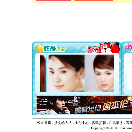
[春节]
风
颜！冬去
道一声平
[春节]
传
片叶子是
送你一棵
[圣诞节]
你太多，
要平安！
[圣诞节]
能正大光明
天都要快
[圣诞节]
如意,快乐
[元旦]
看
断电。爱
你是我专
[元旦]
如
起；二是
离。水晶
[元旦]
当
泣，这痛
卖了。水
[春节]
风
颜！冬去
设置首页
-
搜狗输入法
-
支付中心
-
搜狐招聘
-
广告服务
-
客
道一声平
Copyright © 2018 Sohu.com I