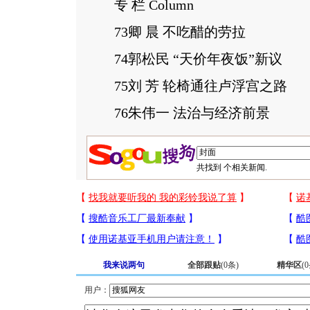
专 栏 Column
73卿 晨 不吃醋的劳拉
74郭松民 “天价年夜饭”新议
75刘 芳 轮椅通往卢浮宫之路
76朱伟一 法治与经济前景
共找到
个相关新闻.
我来说两句
全部跟贴
(
0
条)
精华区
(
0
用户：