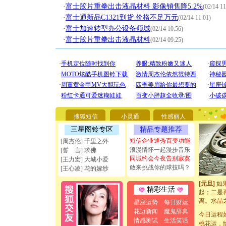
·
富士胶片重拳出击液晶材料 影像销售降5.2%
(02/14 11
·
富士通新品C1321到货 价格不足万元
(02/14 11:01)
·
富士加速转型办公设备领域
(02/14 10:56)
·
富士胶片重拳出击液晶材料
(02/14 09:25)
[圣诞节]
你太多，
要平安！
[圣诞节]
搜狐短信
小灵通
性感丽人
能正大光明
天都要快
三星图铃专区
精品专题推荐
[圣诞节]
短信企业通秀百变功能
[周杰伦] 千里之外
如意,快乐
浪漫情怀一起漫步音乐
[誓 言] 求佛
[元旦]
看
同城约会今夜告别寂寞
[王力宏] 大城小爱
断电。爱
敢来挑战你的球技吗？
[王心凌] 花的嫁纱
你是我专
[元旦]
如
起；二是
精彩生活
离。水晶
星座运势
每日财运
[元旦]
当
花边新闻
魔鬼辞典
泣，这痛
今日运程
情感测试
生活笑话
卖了。水
桃花运，