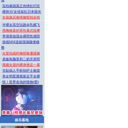
体
·
实拍泰国真正色情红灯区
·
裸拼AV女优翁红日本脱光
·
女孩旅店偷情被暗拍全程
·
半裸女高空玩跳伞乳横飞
·
用胸推拿的异性泰式按摩
·
李倩蓉放荡全裸照性感照
·
游戏MM选拔现场随便碰
臀
·
女星拍戏时胸部惨遭蹂躏
·
老板电脑里和二奶开房照
·
视频女屋内裸身挑逗一幕
·
无耻病人手机拍护士裙底
·
美女明星透视装近乎全裸
·
惊！世界各地的怪物(图)
娱乐基地