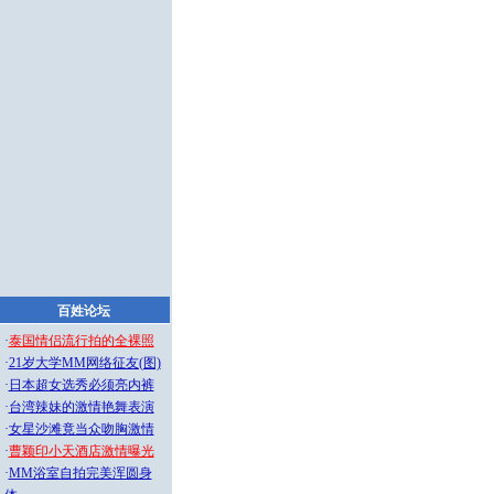
百姓论坛
·
泰国情侣流行拍的全裸照
·
21岁大学MM网络征友(图)
·
日本超女选秀必须亮内裤
·
台湾辣妹的激情艳舞表演
·
女星沙滩竟当众吻胸激情
·
曹颖印小天酒店激情曝光
·
MM浴室自拍完美浑圆身