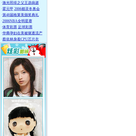
·
激光照排之父王选病逝
·
霍元甲
2006都灵冬奥会
·
第48届格莱美颁奖典礼
·
2006NBA全明星赛
·
体育彩票
足球彩票
·
华裔孕妇在美被驱逐流产
·
蔡依林身着CPU芯片衣