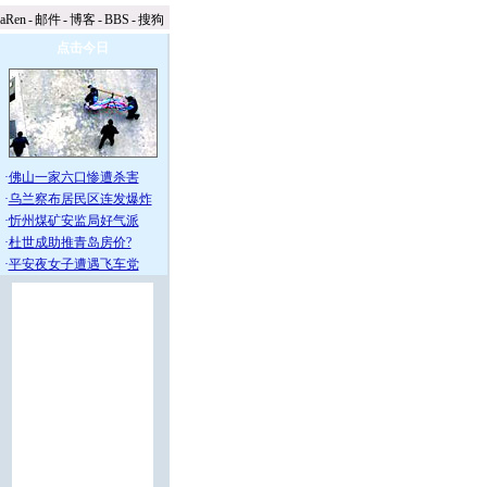
naRen
-
邮件
-
博客
-
BBS
-
搜狗
点击今日
·
佛山一家六口惨遭杀害
·
乌兰察布居民区连发爆炸
·
忻州煤矿安监局好气派
·
杜世成助推青岛房价?
·
平安夜女子遭遇飞车党