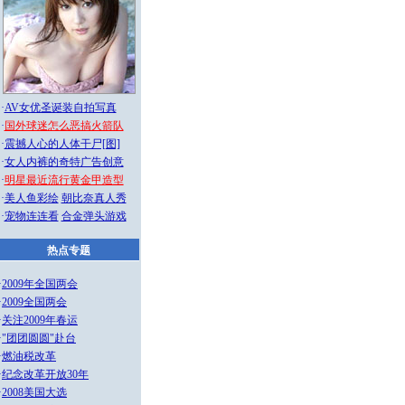
·
AV女优圣诞装自拍写真
·
国外球迷怎么恶搞火箭队
·
震撼人心的人体干尸[图]
·
女人内裤的奇特广告创意
·
明星最近流行黄金甲造型
·
美人鱼彩绘
朝比奈真人秀
·
宠物连连看
合金弹头游戏
热点专题
·
2009年全国两会
·
2009全国两会
·
关注2009年春运
·
"团团圆圆"赴台
·
燃油税改革
·
纪念改革开放30年
·
2008美国大选