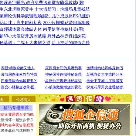
俊晖豪宅曝光 政府免费送别墅安防弹玻璃(图)
生东北虎咬死黄牛
十大假新闻：垃圾场儿童残肢
家辩论伪科学废留现场混乱 几乎成肢体PK(组图)
花口述：高中时献初夜
2000只蝴蝶贴爱因斯坦像
白领祼体聚会放纵肉体
尚雯婕客串穆桂英(图)
颖印小天酒店开房照被爆
野外丛林赤裸姐妹花
秘莫测：二战五大未解之谜
岳飞神话的虚假之处
[圣诞节]
圣诞节到了，想想没什么送给你的，又不打算给
你太多，只有给你五千万：千万快乐！千万要健康！千万
要平安！千万要知足！千万不要忘记我！
[圣诞节]
不只这样的日子才会想起你,而是这样的日子才
通
性感丽人
能正大光明地骚扰你,告诉你,圣诞要快乐!新年要快乐!天
精品专题推荐
天都要快乐噢!
短信企业通秀百变功能
[圣诞节]
奉上一颗祝福的心,在这个特别的日子里,愿幸福,
浪漫情怀一起漫步音乐
如意,快乐,鲜花,一切美好的祝愿与你同在.圣诞快乐!
同城约会今夜告别寂寞
[元旦]
看到你我会触电；看不到你我要充电；没有你我会
敢来挑战你的球技吗？
断电。爱你是我职业，想你是我事业，抱你是我特长，吻
你是我专业！水晶之恋祝你新年快乐