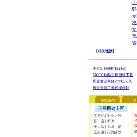
·
丁
·
野
·
专
·
校
·
女
·
曹
·
诡
【
相关链接
】
搜狐短信
小灵
三星图铃专区
[周杰伦] 千里之外
[誓 言] 求佛
[王力宏] 大城小爱
[王心凌] 花的嫁纱