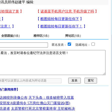
员郑伟赵建平 编辑:
全部跟贴
(
0
条)
精华区
(
0
条)
辩论区
(
0
条)
匿名发表：
隐藏地址：
热门新闻推荐】
达姆绞刑录像公布
天下头条：很多秘密带入坟墓
安部发A级通缉令 5万悬红佛山灭门案疑凶(图)
念逝者
太原警察打死北京警察案终审 主犯被枪决