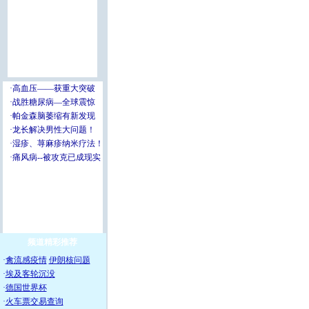
频道精彩推荐
·
禽流感疫情
伊朗核问题
·
埃及客轮沉没
·
德国世界杯
·
火车票交易查询