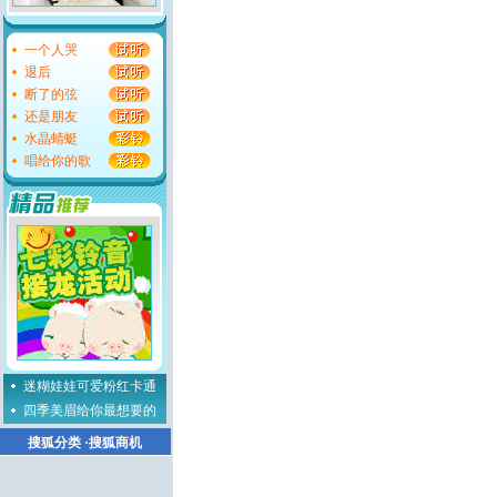
一个人哭
退后
断了的弦
还是朋友
水晶蜻蜓
唱给你的歌
迷糊娃娃可爱粉红卡通
四季美眉给你最想要的
搜狐分类
·
搜狐商机