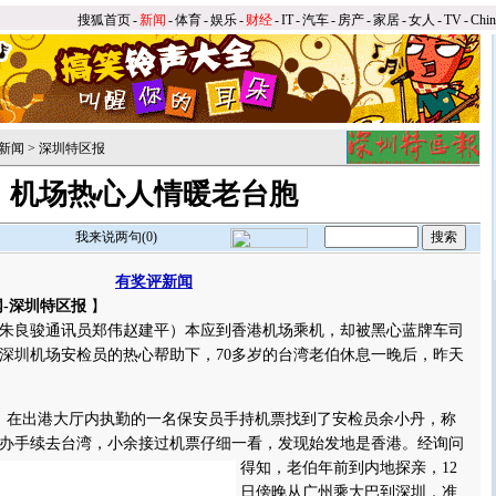
搜狐首页
-
新闻
-
体育
-
娱乐
-
财经
-
IT
-
汽车
-
房产
-
家居
-
女人
-
TV
-
Chi
新闻
>
深圳特区报
机场热心人情暖老台胞
我来说两句(
0
)
有奖评新闻
网-深圳特区报
】
良骏通讯员郑伟赵建平）本应到香港机场乘机，却被黑心蓝牌车司
深圳机场安检员的热心帮助下，70多岁的台湾老伯休息一晚后，昨天
，在出港大厅内执勤的一名保安员手持机票找到了安检员余小丹，称
办手续去台湾，小余接过机票仔细一看，发现始发地是香港。
经询问
得知，老伯年前到内地探亲，12
日傍晚从广州乘大巴到深圳，准