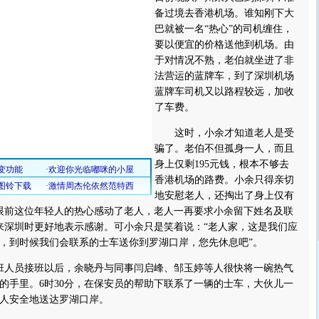
备过境去香港机场。谁知刚下大
巴就被一名“热心”的司机缠住，
要以便宜的价格送他到机场。由
于对情况不熟，老伯就坐进了非
法营运的蓝牌车，到了深圳机场
蓝牌车司机又以路程较远，加收
了车费。
这时，小余才知道老人是受
骗了。老伯不但孤身一人，而且
身上仅剩195元钱，根本不够去
香港机场的路费。小余只得亲切
地安慰老人，还掏出了身上仅有
。眼前这位年轻人的热心感动了老人，老人一再要求小余留下姓名及联
来深圳时更好地表示感谢。可小余只是笑着说：“老人家，这是我们应
，到时候我们会联系的士车送你到罗湖口岸，您先休息吧”。
班人员接班以后，余晓丹与同事闫启峰、邹玉婷等人很快将一碗热气
的手里。6时30分，在保安员的帮助下联系了一辆的士车，大伙儿一
人安全地送达罗湖口岸。