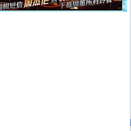
[元旦]
当我狠下心扭头离去那一刻，你在我身后无助地哭
泣，这痛楚让我明白我多么爱你。我转身抱住你：这猪不
卖了。水晶之恋祝你新年快乐。
[春节]
风柔雨润好月圆，半岛铁盒伴身边，每日尽显开心
颜！冬去春来似水如烟，劳碌人生需尽欢！听一曲轻歌，
道一声平安！新年吉祥万事如愿
[春节]
传说薰衣草有四片叶子：第一片叶子是信仰，第二
片叶子是希望，第三片叶子是爱情，第四片叶子是幸运。
送你一棵薰衣草，愿你新年快乐！