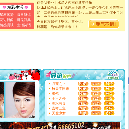
[元旦]
如果上天让我许三个愿望，一是今生今世和你在一
精彩生活
起；二是再生再世和你在一起；三是三生三世和你不再分
离。水晶之恋祝你新年快乐
星座运势
每日财运
[元旦]
当我狠下心扭头离去那一刻，你在我身后无助地哭
花边新闻
魔鬼辞典
今日运程如何？财运、事业运、
泣，这痛楚让我明白我多么爱你。我转身抱住你：这猪不
情感测试
生活笑话
桃花运，给你详细道来！！！
卖了。水晶之恋祝你新年快乐。
[春节]
风柔雨润好月圆，半岛铁盒伴身边，每日尽显开心
颜！冬去春来似水如烟，劳碌人生需尽欢！听一曲轻歌，
道一声平安！新年吉祥万事如愿
[春节]
传说薰衣草有四片叶子：第一片叶子是信仰，第二
片叶子是希望，第三片叶子是爱情，第四片叶子是幸运。
送你一棵薰衣草，愿你新年快乐！
[圣诞节]
圣诞节到了，想想没什么送给你的，又不打算给
你太多，只有给你五千万：千万快乐！千万要健康！千万
要平安！千万要知足！千万不要忘记我！
[圣诞节]
不只这样的日子才会想起你,而是这样的日子才
能正大光明地骚扰你,告诉你,圣诞要快乐!新年要快乐!天
月亮之上
天都要快乐噢!
秋天不回来
[圣诞节]
奉上一颗祝福的心,在这个特别的日子里,愿幸福,
求佛
如意,快乐,鲜花,一切美好的祝愿与你同在.圣诞快乐!
千里之外
[元旦]
看到你我会触电；看不到你我要充电；没有你我会
香水有毒
断电。爱你是我职业，想你是我事业，抱你是我特长，吻
吉祥三宝
你是我专业！水晶之恋祝你新年快乐
天竺少女
[元旦]
如果上天让我许三个愿望，一是今生今世和你在一
起；二是再生再世和你在一起；三是三生三世和你不再分
离。水晶之恋祝你新年快乐