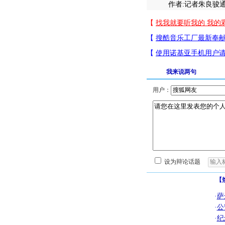
作者:记者朱良骏通讯
我来说两句
用户：
设为辩论话题
【
·
萨
·
公
·
纪