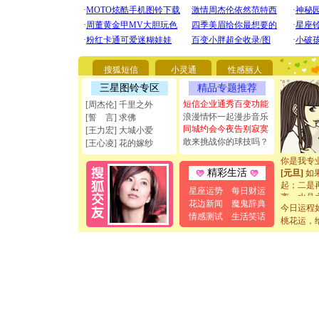
[圣诞节]
你太多，
要平安！
搜狐短信
小灵通
性感丽人
[圣诞节]
能正大光明
三星图铃专区
精品专题推荐
天都要快
短信企业通秀百变功能
[周杰伦] 千里之外
[圣诞节]
浪漫情怀一起漫步音乐
[誓 言] 求佛
如意,快乐
同城约会今夜告别寂寞
[王力宏] 大城小爱
[元旦]
看
敢来挑战你的球技吗？
[王心凌] 花的嫁纱
断电。爱
你是我专
[元旦]
如
精彩生活
起；二是
星座运势
每日财运
离。水晶
花边新闻
魔鬼辞典
[元旦]
当
今日运程
情感测试
生活笑话
泣，这痛
桃花运，
卖了。水
[春节]
风
颜！冬去
道一声平
[春节]
传
片叶子是
送你一棵
[圣诞节]