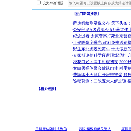
设为辩论话题
【热门新闻推荐】
·
萨达姆绞刑录像公布
天下头条
·
公安部发A级通缉令 5万悬红佛山
·
纪念逝者
太原警察打死北京警察
·
丁俊晖豪宅曝光 政府免费送别墅
·
野生东北虎咬死黄牛
十大假新
·
专家辩论伪科学废留现场混乱 几
·
校花口述：高中时献初夜
200
·
女白领祼体聚会放纵肉体
尚雯婕
·
曹颖印小天酒店开房照被爆
野
·
诡秘莫测：二战五大未解之谜
【
相关链接
】