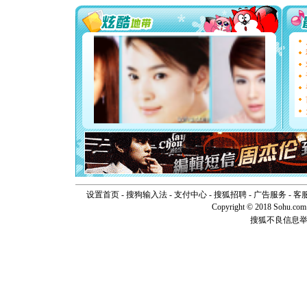
你太多，
要平安！
[圣诞节]
能正大光明
天都要快
[圣诞节]
如意,快乐
[元旦]
看
断电。爱
你是我专
[元旦]
如
起；二是
离。水晶
[元旦]
当
泣，这痛
卖了。水
[春节]
风
设置首页
-
搜狗输入法
-
支付中心
-
搜狐招聘
-
广告服务
-
客
颜！冬去
Copyright © 2018 Sohu.com I
道一声平
搜狐不良信息
[春节]
传
片叶子是
送你一棵