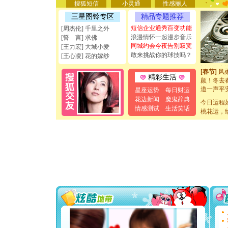
搜狐短信
小灵通
性感丽人
你是我专
三星图铃专区
精品专题推荐
[元旦]
如
起；二是
短信企业通秀百变功能
[周杰伦] 千里之外
离。水晶
浪漫情怀一起漫步音乐
[誓 言] 求佛
[元旦]
当
同城约会今夜告别寂寞
[王力宏] 大城小爱
泣，这痛
敢来挑战你的球技吗？
[王心凌] 花的嫁纱
卖了。水
[春节]
风
精彩生活
颜！冬去
道一声平
星座运势
每日财运
[春节]
传
花边新闻
魔鬼辞典
今日运程
片叶子是
情感测试
生活笑话
送你一棵
桃花运，
[圣诞节]
你太多，
要平安！
[圣诞节]
能正大光明
天都要快
[圣诞节]
如意,快乐
[元旦]
看
断电。爱
你是我专
[元旦]
如
起；二是