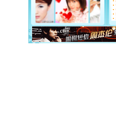
离。水晶
[元旦]
当
泣，这痛
卖了。水
[春节]
风
颜！冬去
道一声平
[春节]
传
片叶子是
送你一棵