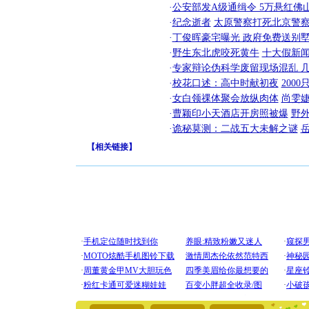
·
公安部发A级通缉令 5万悬红佛山
·
纪念逝者
太原警察打死北京警察
·
丁俊晖豪宅曝光 政府免费送别墅
·
野生东北虎咬死黄牛
十大假新
·
专家辩论伪科学废留现场混乱 几
·
校花口述：高中时献初夜
200
·
女白领祼体聚会放纵肉体
尚雯婕
·
曹颖印小天酒店开房照被爆
野
·
诡秘莫测：二战五大未解之谜
【
相关链接
】
[圣诞节]
你太多，
要平安！
[圣诞节]
能正大光明
天都要快
[圣诞节]
如意,快乐
[元旦]
看
断电。爱