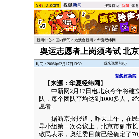
搜狐首页
-
新闻
-
体育
新闻中心
>
国内新闻
>
港澳台新闻
>
华夏经纬网
奥运志愿者上岗须考试 北
我来说两句(
0
)
时间：2006年02月17日13:39
有奖评新闻
【
来源：华夏经纬网
】
中新网2月17日电北京今年将建立
队，每个团队平均达到1000多人，
愿者。
据新京报报道，昨天上午，在民
导小组第一次会议上，北京市副市长
敬民表示，奥组委目前已经确定了7