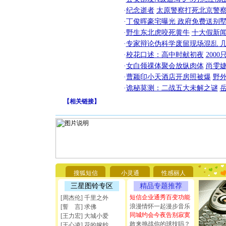
·
纪念逝者
太原警察打死北京警察
·
丁俊晖豪宅曝光 政府免费送别墅
·
野生东北虎咬死黄牛
十大假新
·
专家辩论伪科学废留现场混乱 几
·
校花口述：高中时献初夜
200
·
女白领祼体聚会放纵肉体
尚雯婕
·
曹颖印小天酒店开房照被爆
野
·
诡秘莫测：二战五大未解之谜
【
相关链接
】
[圣诞节]
你太多，
要平安！
搜狐短信
小灵通
性感丽人
[圣诞节]
三星图铃专区
精品专题推荐
能正大光明
天都要快
短信企业通秀百变功能
[周杰伦] 千里之外
[圣诞节]
浪漫情怀一起漫步音乐
[誓 言] 求佛
如意,快乐
同城约会今夜告别寂寞
[王力宏] 大城小爱
[元旦]
看
敢来挑战你的球技吗？
[王心凌] 花的嫁纱