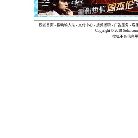
离。水晶
[元旦]
当
泣，这痛
卖了。水
设置首页
-
搜狗输入法
-
支付中心
-
搜狐招聘
-
广告服务
-
客
[春节]
风
Copyright © 2018 Sohu.com I
颜！冬去
搜狐不良信息
道一声平
[春节]
传
片叶子是
送你一棵