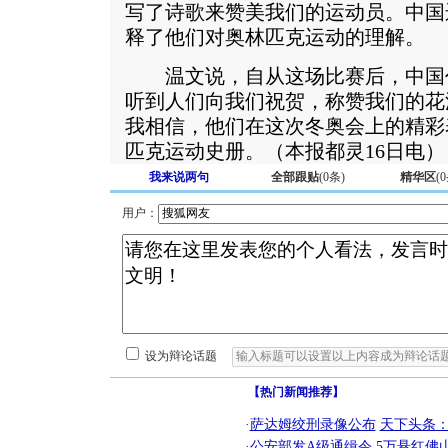
写了诗歌来赞美我们的运动员。中国
释了他们对奥林匹克运动的理解。
温文说，自从这场比赛后，中国
听到人们向我们祝贺，称赞我们的花
我相信，他们在这次冬奥会上的精彩
匹克运动史册。（本报都灵16日电
我来说两句
全部跟贴
(
0
条)
精华区
(
0
用户：
设为辩论话题
【热门新闻推荐】
·
萨达姆绞刑录像公布
天下头条
·
公安部发A级通缉令 5万悬红佛山