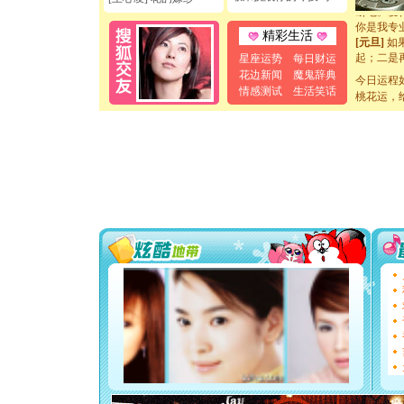
断电。爱
你是我专
精彩生活
[元旦]
如
起；二是
星座运势
每日财运
离。水晶
花边新闻
魔鬼辞典
今日运程
[元旦]
当
情感测试
生活笑话
泣，这痛
桃花运，
卖了。水
[春节]
风
颜！冬去
道一声平
[春节]
传
片叶子是
送你一棵
[圣诞节]
你太多，
要平安！
[圣诞节]
能正大光明
天都要快
[圣诞节]
如意,快乐
[元旦]
看
断电。爱
你是我专
[元旦]
如
起；二是