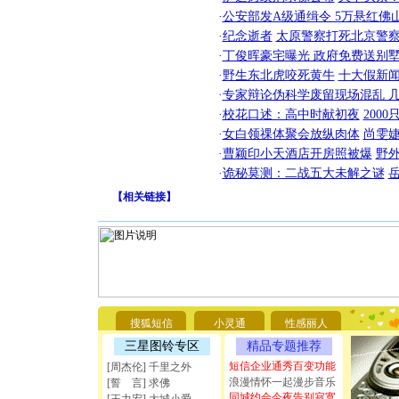
·
公安部发A级通缉令 5万悬红佛山
·
纪念逝者
太原警察打死北京警察
·
丁俊晖豪宅曝光 政府免费送别墅
·
野生东北虎咬死黄牛
十大假新
·
专家辩论伪科学废留现场混乱 几
·
校花口述：高中时献初夜
200
·
女白领祼体聚会放纵肉体
尚雯婕
·
曹颖印小天酒店开房照被爆
野
·
诡秘莫测：二战五大未解之谜
【
相关链接
】
[圣诞节]
你太多，
要平安！
搜狐短信
小灵通
性感丽人
[圣诞节]
能正大光明
三星图铃专区
精品专题推荐
天都要快
短信企业通秀百变功能
[周杰伦] 千里之外
[圣诞节]
浪漫情怀一起漫步音乐
[誓 言] 求佛
如意,快乐
同城约会今夜告别寂寞