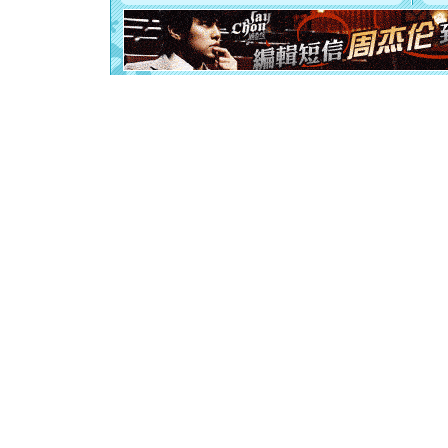
[元旦]
如
起；二是
离。水晶
[元旦]
当
泣，这痛
卖了。水
[春节]
风
颜！冬去
道一声平
[春节]
传
片叶子是
送你一棵