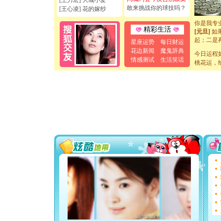
[王力宏] 大城小爱
[元旦]
看
敢来挑战你的球技吗？
[王心凌] 花的嫁纱
断电。爱
你是我专
[元旦]
如
精彩生活
起；二是
星座运势
每日财运
离。水晶
花边新闻
魔鬼辞典
[元旦]
今日运程
当
情感测试
生活笑话
泣，这痛
桃花运，
卖了。水
[春节]
风
颜！冬去
道一声平
[春节]
传
片叶子是
送你一棵
[圣诞节]
你太多，
要平安！
[圣诞节]
能正大光明
天都要快
[圣诞节]
如意,快乐
[元旦]
看
断电。爱
你是我专