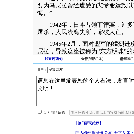
要为马尼拉曾经遭受的悲惨命运致以
悔。”
1942年，日本占领菲律宾，许多
屠杀，人民流离失所，家破人亡。
1945年2月，面对盟军的猛烈进
尼拉，导致这座被称为“东方明珠”
我来说两句
全部跟贴
(
0
条)
精华区
(
0
用户：
设为辩论话题
【热门新闻推荐】
·
萨达姆绞刑录像公布
天下头条