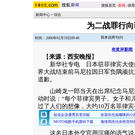
搜狐首页
-
新闻
-
体育
新闻中心
>
综合
为二战罪行向
我来说两句(
0
)
时间：2006年02月19日09:40
有奖评新闻
【
来源：西安晚报
】
新华社专电 日本驻菲律宾大使山
界大战结束前马尼拉因日军负隅顽抗
道歉。
山崎龙一郎当天在出席纪念马尼拉
动时说：“每个菲律宾男子、女子和儿
过了人们的想像，大约10万名菲律
这名日本外交官用沉痛的语气说：