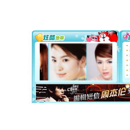
颜！冬去
道一声平
[春节]
传
片叶子是
送你一棵
[圣诞节]
你太多，
要平安！
[圣诞节]
能正大光明
天都要快
[圣诞节]
如意,快乐
[元旦]
看
断电。爱
你是我专
[元旦]
如
起；二是
离。水晶
[元旦]
当
泣，这痛
卖了。水
[春节]
风
颜！冬去
道一声平
[春节]
传