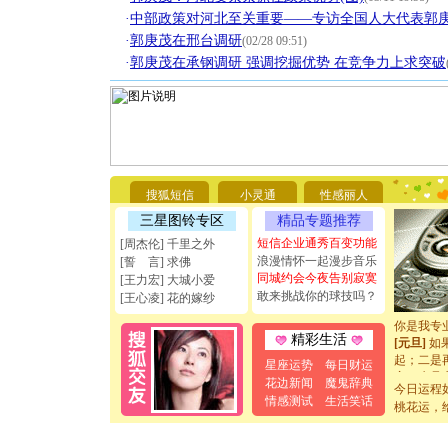
·
中部政策对河北至关重要——专访全国人大代表郭
·
郭庚茂在邢台调研
(02/28 09:51)
·
郭庚茂在承钢调研 强调挖掘优势 在竞争力上求突破
[圣诞节]
你太多，
要平安！
搜狐短信
小灵通
性感丽人
[圣诞节]
能正大光明
三星图铃专区
精品专题推荐
天都要快
短信企业通秀百变功能
[周杰伦] 千里之外
[圣诞节]
浪漫情怀一起漫步音乐
[誓 言] 求佛
如意,快乐
同城约会今夜告别寂寞
[王力宏] 大城小爱
[元旦]
看
敢来挑战你的球技吗？
[王心凌] 花的嫁纱
断电。爱
你是我专
[元旦]
如
精彩生活
起；二是
星座运势
每日财运
离。水晶
花边新闻
魔鬼辞典
[元旦]
当
今日运程
情感测试
生活笑话
泣，这痛
桃花运，
卖了。水
[春节]
风