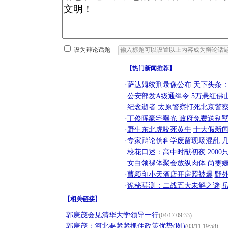
设为辩论话题
【热门新闻推荐】
·
萨达姆绞刑录像公布
天下头条
·
公安部发A级通缉令 5万悬红佛山
·
纪念逝者
太原警察打死北京警察
·
丁俊晖豪宅曝光 政府免费送别墅
·
野生东北虎咬死黄牛
十大假新
·
专家辩论伪科学废留现场混乱 几
·
校花口述：高中时献初夜
200
·
女白领祼体聚会放纵肉体
尚雯婕
·
曹颖印小天酒店开房照被爆
野
·
诡秘莫测：二战五大未解之谜
【
相关链接
】
·
郭庚茂会见清华大学领导一行
(04/17 09:33)
·
郭庚茂：河北要紧紧抓住政策优势(图)
(03/11 19:58)