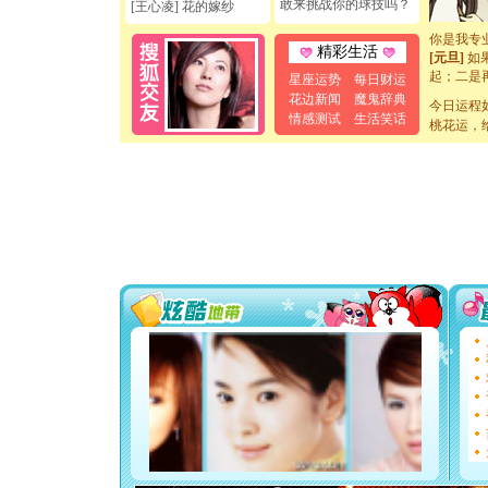
敢来挑战你的球技吗？
[王心凌] 花的嫁纱
断电。爱
你是我专
[元旦]
如
精彩生活
起；二是
星座运势
每日财运
离。水晶
花边新闻
魔鬼辞典
[元旦]
当
今日运程
情感测试
生活笑话
泣，这痛
桃花运，
卖了。水
[春节]
风
颜！冬去
道一声平
[春节]
传
片叶子是
送你一棵
[圣诞节]
你太多，
要平安！
[圣诞节]
能正大光明
天都要快
[圣诞节]
如意,快乐
[元旦]
看
断电。爱
你是我专
[元旦]
如