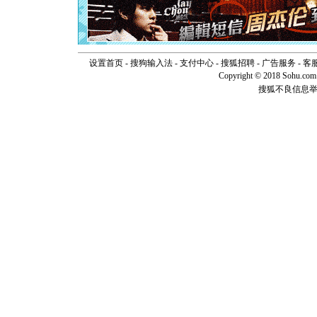
起；二是
离。水晶
[元旦]
当
泣，这痛
卖了。水
设置首页
-
搜狗输入法
-
支付中心
-
搜狐招聘
-
广告服务
-
客
[春节]
风
Copyright © 2018 Sohu.com I
颜！冬去
道一声平
搜狐不良信息
[春节]
传
片叶子是
送你一棵