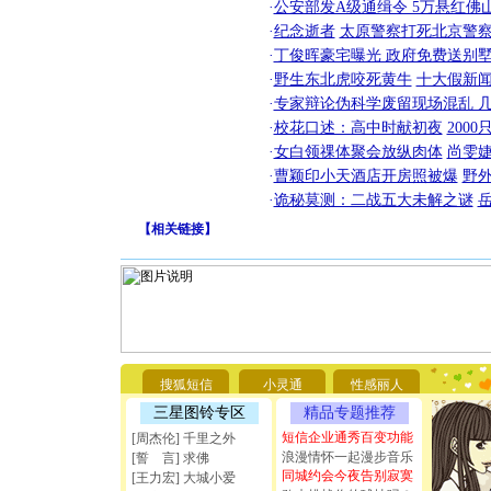
·
公安部发A级通缉令 5万悬红佛山
·
纪念逝者
太原警察打死北京警察
·
丁俊晖豪宅曝光 政府免费送别墅
·
野生东北虎咬死黄牛
十大假新
·
专家辩论伪科学废留现场混乱 几
·
校花口述：高中时献初夜
200
·
女白领祼体聚会放纵肉体
尚雯婕
·
曹颖印小天酒店开房照被爆
野
·
诡秘莫测：二战五大未解之谜
【
相关链接
】
[圣诞节]
你太多，
要平安！
搜狐短信
小灵通
性感丽人
[圣诞节]
能正大光明
三星图铃专区
精品专题推荐
天都要快
短信企业通秀百变功能
[周杰伦] 千里之外
[圣诞节]
浪漫情怀一起漫步音乐
[誓 言] 求佛
如意,快乐
同城约会今夜告别寂寞
[王力宏] 大城小爱
[元旦]
看