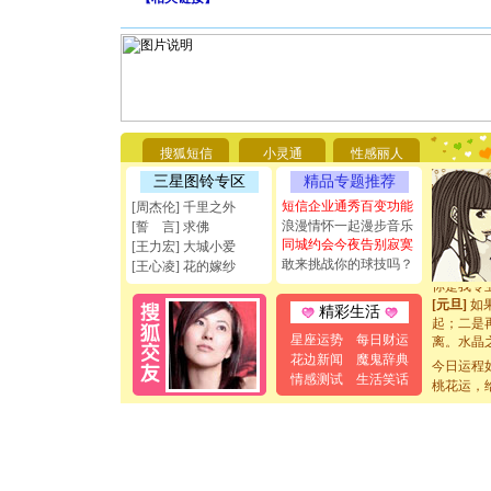
[圣诞节]
你太多，
要平安！
[圣诞节]
搜狐短信
小灵通
性感丽人
能正大光明
三星图铃专区
精品专题推荐
天都要快
[圣诞节]
短信企业通秀百变功能
[周杰伦] 千里之外
如意,快乐
浪漫情怀一起漫步音乐
[誓 言] 求佛
[元旦]
看
同城约会今夜告别寂寞
[王力宏] 大城小爱
断电。爱
敢来挑战你的球技吗？
[王心凌] 花的嫁纱
你是我专
[元旦]
如
精彩生活
起；二是
离。水晶
星座运势
每日财运
[元旦]
当
花边新闻
魔鬼辞典
今日运程
泣，这痛
情感测试
生活笑话
桃花运，
卖了。水
[春节]
风
颜！冬去
道一声平
[春节]
传
片叶子是