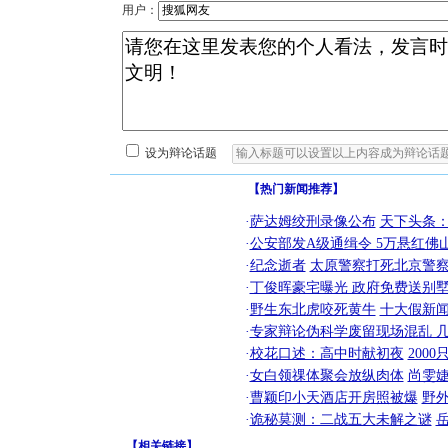
用户：
设为辩论话题
【热门新闻推荐】
·
萨达姆绞刑录像公布
天下头条
·
公安部发A级通缉令 5万悬红佛山
·
纪念逝者
太原警察打死北京警察
·
丁俊晖豪宅曝光 政府免费送别墅
·
野生东北虎咬死黄牛
十大假新
·
专家辩论伪科学废留现场混乱 几
·
校花口述：高中时献初夜
200
·
女白领祼体聚会放纵肉体
尚雯婕
·
曹颖印小天酒店开房照被爆
野
·
诡秘莫测：二战五大未解之谜
【
相关链接
】