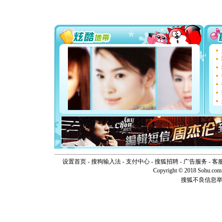
送你一棵
[圣诞节]
你太多，
要平安！
[圣诞节]
能正大光明
天都要快
[圣诞节]
如意,快乐
[元旦]
看
断电。爱
你是我专
[元旦]
如
起；二是
离。水晶
[元旦]
当
泣，这痛
卖了。水
[春节]
风
设置首页
-
搜狗输入法
-
支付中心
-
搜狐招聘
-
广告服务
-
客
颜！冬去
Copyright © 2018 Sohu.com I
道一声平
搜狐不良信息
[春节]
传
片叶子是
送你一棵