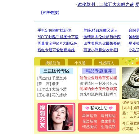
·
诡秘莫测：二战五大未解之谜
【
相关链接
】
[圣诞节]
你太多，
要平安！
搜狐短信
小灵通
性感丽人
[圣诞节]
能正大光明
三星图铃专区
精品专题推荐
天都要快
短信企业通秀百变功能
[周杰伦] 千里之外
[圣诞节]
浪漫情怀一起漫步音乐
[誓 言] 求佛
如意,快乐
同城约会今夜告别寂寞
[王力宏] 大城小爱
[元旦]
看
敢来挑战你的球技吗？
[王心凌] 花的嫁纱
断电。爱
你是我专
[元旦]
如
精彩生活
起；二是
星座运势
每日财运
离。水晶
花边新闻
魔鬼辞典
[元旦]
当
今日运程
泣，这痛
情感测试
生活笑话
桃花运，
卖了。水
[春节]
风