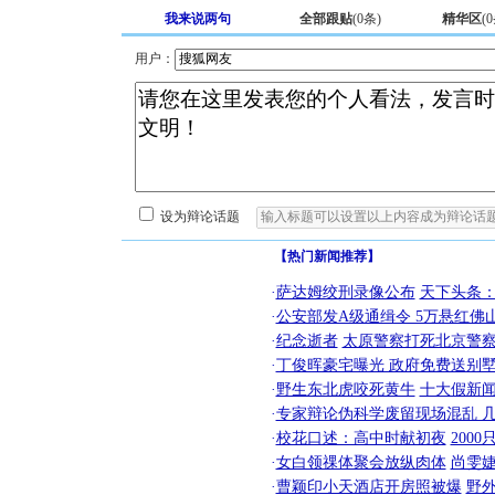
我来说两句
全部跟贴
(
0
条)
精华区
(
0
用户：
设为辩论话题
【热门新闻推荐】
·
萨达姆绞刑录像公布
天下头条
·
公安部发A级通缉令 5万悬红佛山
·
纪念逝者
太原警察打死北京警察
·
丁俊晖豪宅曝光 政府免费送别墅
·
野生东北虎咬死黄牛
十大假新
·
专家辩论伪科学废留现场混乱 几
·
校花口述：高中时献初夜
200
·
女白领祼体聚会放纵肉体
尚雯婕
·
曹颖印小天酒店开房照被爆
野