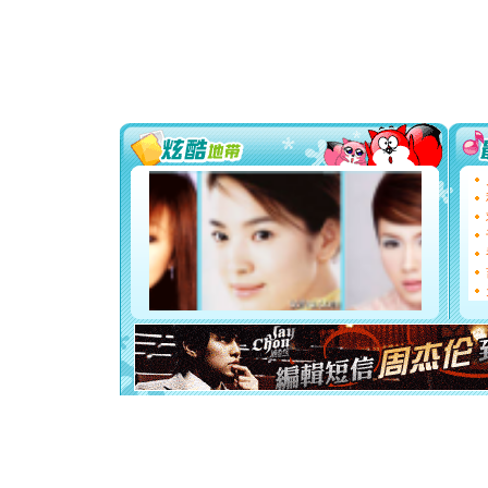
颜！冬去
道一声平
[春节]
传
片叶子是
送你一棵
[圣诞节]
你太多，
要平安！
[圣诞节]
能正大光明
天都要快
[圣诞节]
如意,快乐
[元旦]
看
断电。爱
你是我专
[元旦]
如
起；二是
离。水晶
[元旦]
当
泣，这痛
卖了。水
[春节]
风
颜！冬去
道一声平
[春节]
传