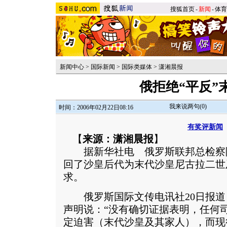
搜狐首页
-
新闻
-
体育
新闻中心
>
国际新闻
>
国际类媒体
>
潇湘晨报
俄拒绝“平反”
我来说两句(
0
)
时间：2006年02月22日08:16
有奖评新闻
【
来源：潇湘晨报
】
据新华社电 俄罗斯联邦总检察
回了沙皇后代为末代沙皇尼古拉二世
求。
俄罗斯国际文传电讯社20日报道
声明说：“没有确切证据表明，任何
定迫害（末代沙皇及其家人），而现