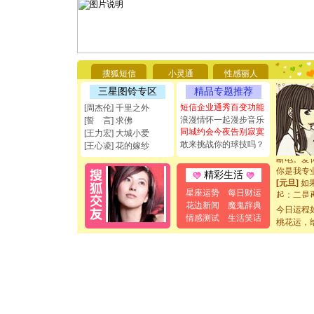
[圣诞节]
你太多，
要平安！
搜狐短信
小灵通
性感丽人
[圣诞节]
三星图铃专区
精品专题推荐
能正大光明
都要快乐噢
短信企业通秀百变功能
[周杰伦] 千里之外
[圣诞节]
浪漫情怀一起漫步音乐
[誓 言] 求佛
如意,快乐
同城约会今夜告别寂寞
[王力宏] 大城小爱
[元旦]
看
敢来挑战你的球技吗？
[王心凌] 花的嫁纱
断电。爱
你是我专
精彩生活
[元旦]
如
起；二是
星座运势
每日财运
离。水晶
花边新闻
魔鬼辞典
今日运程
[元旦]
当
情感测试
生活笑话
桃花运，
泣，这痛
卖了。水
[春节]
风
颜！冬去
道一声平
[春节]
传
片叶子是
送你一棵