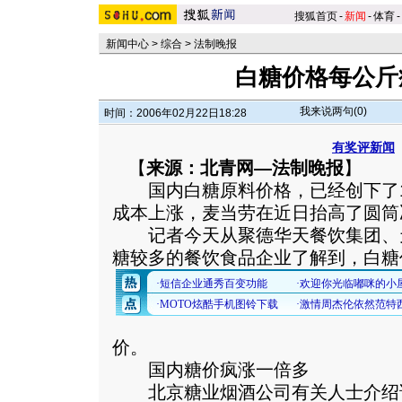
搜狐首页
-
新闻
-
体育
-
新闻中心
>
综合
>
法制晚报
白糖价格每公斤
我来说两句(
0
)
时间：2006年02月22日18:28
有奖评新闻
【
来源：北青网—法制晚报
】
国内白糖原料价格，已经创下了1
成本上涨，麦当劳在近日抬高了圆筒
记者今天从聚德华天餐饮集团、
糖较多的餐饮食品企业了解到，白糖
价。
国内糖价疯涨一倍多
北京糖业烟酒公司有关人士介绍