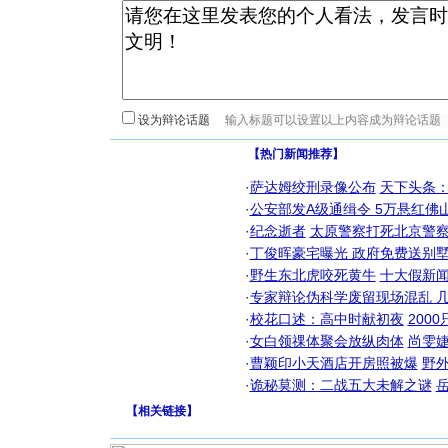
设为辩论话题
【热门新闻推荐】
·
萨达姆绞刑录像公布
天下头条
·
公安部发A级通缉令 5万悬红佛山
·
纪念逝者
太原警察打死北京警察
·
丁俊晖豪宅曝光 政府免费送别墅
·
野生东北虎咬死黄牛
十大假新
·
专家辩论伪科学废留现场混乱 几
·
校花口述：高中时献初夜
200
·
女白领祼体聚会放纵肉体
尚雯婕
·
曹颖印小天酒店开房照被爆
野
·
诡秘莫测：二战五大未解之谜
【
相关链接
】