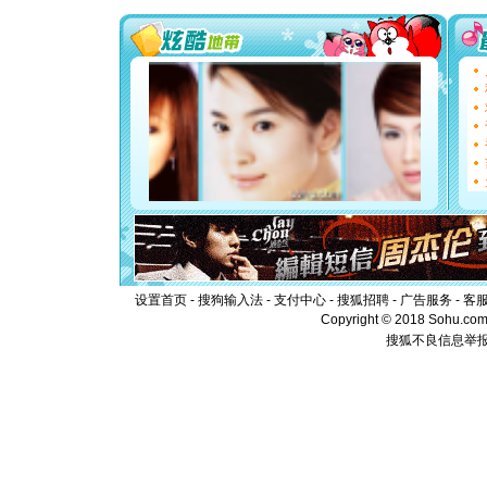
[圣诞节]
你太多，
要平安！
[圣诞节]
能正大光明
都要快乐噢
[圣诞节]
如意,快乐
[元旦]
看
断电。爱
你是我专
[元旦]
如
起；二是
离。水晶
[元旦]
当
泣，这痛
设置首页
-
搜狗输入法
-
支付中心
-
搜狐招聘
-
广告服务
-
客
卖了。水
Copyright © 2018 Sohu.com I
[春节]
风
搜狐不良信息举
颜！冬去
道一声平
[春节]
传
片叶子是
送你一棵