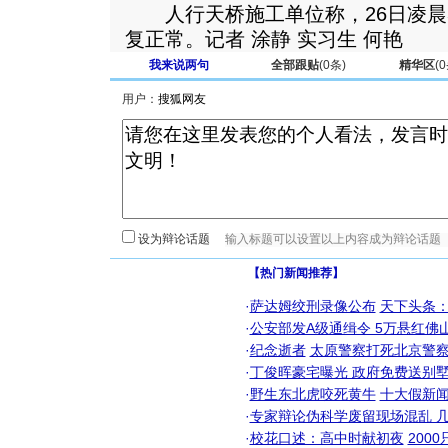
人行天桥施工单位称，26日凌晨
复正常。记者 涂静 实习生 何艳
我来说两句
全部跟贴
(
0
条)
精华区
(
0
用户：
设为辩论话题
【热门新闻推荐】
·
萨达姆绞刑录像公布
天下头条
·
公安部发A级通缉令 5万悬红佛山
·
纪念逝者
太原警察打死北京警察
·
丁俊晖豪宅曝光 政府免费送别墅
·
野生东北虎咬死黄牛
十大假新
·
专家辩论伪科学废留现场混乱 几
·
校花口述：高中时献初夜
200