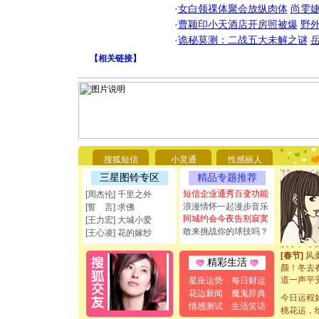
·
女白领祼体聚会放纵肉体
尚雯婕
·
曹颖印小天酒店开房照被爆
野
·
诡秘莫测：二战五大未解之谜
[圣诞节]
【
相关链接
】
你太多，
要平安！
[圣诞节]
能正大光明
都要快乐噢
[圣诞节]
如意,快乐
[元旦]
看
断电。爱
搜狐短信
小灵通
性感丽人
你是我专
三星图铃专区
精品专题推荐
[元旦]
如
起；二是
短信企业通秀百变功能
[周杰伦] 千里之外
离。水晶
浪漫情怀一起漫步音乐
[誓 言] 求佛
[元旦]
当
同城约会今夜告别寂寞
[王力宏] 大城小爱
泣，这痛
敢来挑战你的球技吗？
[王心凌] 花的嫁纱
卖了。水
[春节]
风
精彩生活
颜！冬去
道一声平
星座运势
每日财运
[春节]
传
花边新闻
魔鬼辞典
今日运程
片叶子是
情感测试
生活笑话
桃花运，
送你一棵