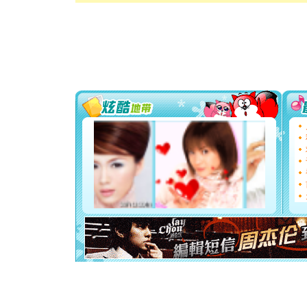
[圣诞节]
你太多，
要平安！
[圣诞节]
能正大光明
都要快乐噢
[圣诞节]
如意,快乐
[元旦]
看
断电。爱
你是我专
[元旦]
如
起；二是
离。水晶
[元旦]
当
泣，这痛
卖了。水
[春节]
风
颜！冬去
道一声平
[春节]
传
片叶子是
送你一棵