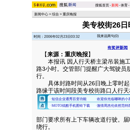
搜狐首页
-
新闻
-
体育
-
新闻中心
>
综合
>
重庆晚报
美专校街26日
我来说两句(
0
)
时间：2006年02月23日03:32
有奖评新闻
【
来源：重庆晚报
】
本报讯 因人行天桥主梁吊装施工
路3小时。交管部门提醒广大驾驶员
行。
具体封路时间从26日晚上零时起
路缘于该时间段美专校街路口人行天
部门要求所有上下车辆改道行驶。届
绕行。