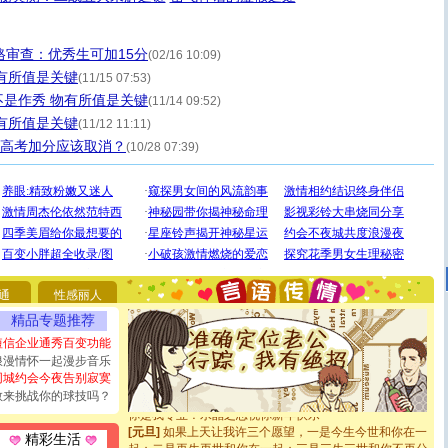
格审查：优秀生可加15分
(02/16 10:09)
有所值是关键
(11/15 07:53)
是作秀 物有所值是关键
(11/14 09:52)
有所值是关键
(11/12 11:11)
”高考加分应该取消？
(10/28 07:39)
[圣诞节]
圣诞节到了，想想没什么送给你的，又不打算给
你太多，只有给你五千万：千万快乐！千万要健康！千万
要平安！千万要知足！千万不要忘记我！
[圣诞节]
不只这样的日子才会想起你,而是这样的日子才
通
性感丽人
能正大光明地骚扰你,告诉你,圣诞要快乐!新年要快乐!天天
精品专题推荐
都要快乐噢!
[圣诞节]
奉上一颗祝福的心,在这个特别的日子里,愿幸福,
短信企业通秀百变功能
如意,快乐,鲜花,一切美好的祝愿与你同在.圣诞快乐!
浪漫情怀一起漫步音乐
[元旦]
看到你我会触电；看不到你我要充电；没有你我会
同城约会今夜告别寂寞
断电。爱你是我职业，想你是我事业，抱你是我特长，吻
敢来挑战你的球技吗？
你是我专业！水晶之恋祝你新年快乐
[元旦]
如果上天让我许三个愿望，一是今生今世和你在一
精彩生活
起；二是再生再世和你在一起；三是三生三世和你不再分