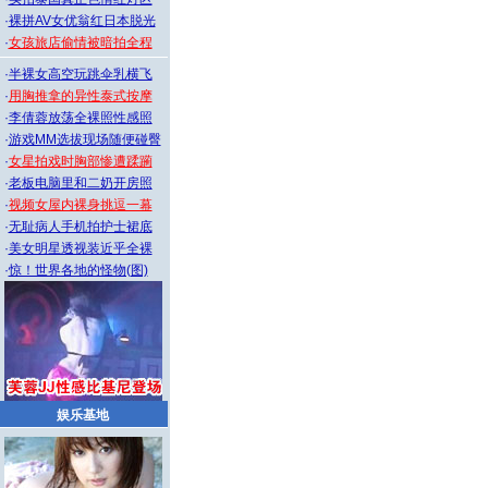
·
裸拼AV女优翁红日本脱光
·
女孩旅店偷情被暗拍全程
·
半裸女高空玩跳伞乳横飞
·
用胸推拿的异性泰式按摩
·
李倩蓉放荡全裸照性感照
·
游戏MM选拔现场随便碰臀
·
女星拍戏时胸部惨遭蹂躏
·
老板电脑里和二奶开房照
·
视频女屋内裸身挑逗一幕
·
无耻病人手机拍护士裙底
·
美女明星透视装近乎全裸
·
惊！世界各地的怪物(图)
娱乐基地