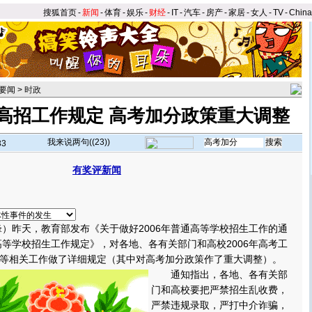
搜狐首页
-
新闻
-
体育
-
娱乐
-
财经
-
IT
-
汽车
-
房产
-
家居
-
女人
-
TV
-
Chin
要闻
>
时政
高招工作规定 高考加分政策重大调整
我来说两句(
(23)
)
33
有奖评新闻
】
昨天，教育部发布《关于做好2006年普通高等学校招生工作的通
通高等学校招生工作规定》，对各地、各有关部门和高校2006年高考工
等相关工作做了详细规定（其中对高考加分政策作了重大调整）。
通知指出，各地、各有关部
门和高校要把严禁招生乱收费，
严禁违规录取，严打中介诈骗，