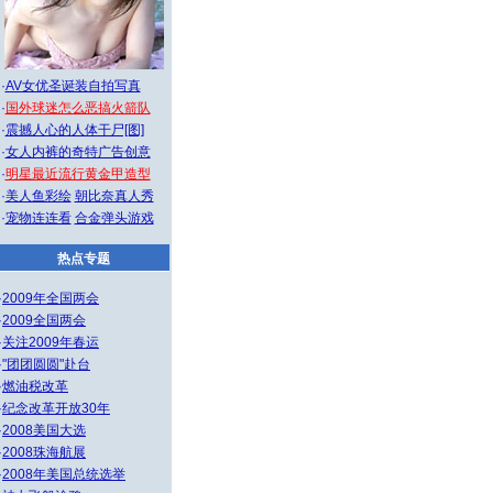
·
AV女优圣诞装自拍写真
·
国外球迷怎么恶搞火箭队
·
震撼人心的人体干尸[图]
·
女人内裤的奇特广告创意
·
明星最近流行黄金甲造型
·
美人鱼彩绘
朝比奈真人秀
·
宠物连连看
合金弹头游戏
热点专题
·
2009年全国两会
·
2009全国两会
·
关注2009年春运
·
"团团圆圆"赴台
·
燃油税改革
·
纪念改革开放30年
·
2008美国大选
·
2008珠海航展
·
2008年美国总统选举