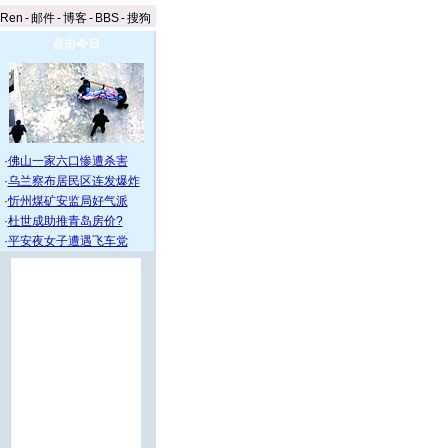
aRen
-
邮件
-
博客
-
BBS
-
搜狗
点击今日
·
佛山一家六口惨遭杀害
·
乌兰察布居民区连发爆炸
·
忻州煤矿安监局好气派
·
杜世成助推青岛房价?
·
平安夜女子遭遇飞车党