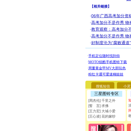
【
相关链接
】
·
06年广西高考加分资
·
高考加分不是作秀 物
·
教育观察：高考加分不
·
高考加分不是作秀 物
·
好制度沦为“腐败通道
搜狐短信
小灵
三星图铃专区
[周杰伦] 千里之外
[誓 言] 求佛
[王力宏] 大城小爱
[王心凌] 花的嫁纱