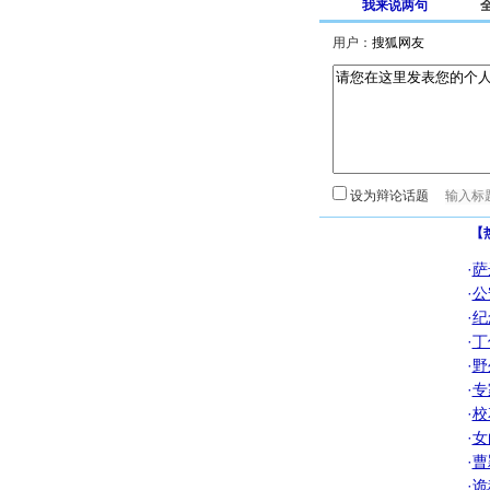
我来说两句
用户：
设为辩论话题
【
·
萨
·
公
·
纪
·
丁
·
野
·
专
·
校
·
女
·
曹
·
诡