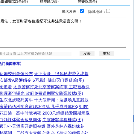
全部跟贴
(
(23条)
条)
精华区
(
0
条)
辩论区
(
0
条)
匿名发表：
隐藏地址：
热门新闻推荐】
达姆绞刑录像公布
天下头条：很多秘密带入坟墓
安部发A级通缉令 5万悬红佛山灭门案疑凶(图)
念逝者
太原警察打死北京警察案终审 主犯被枪决
俊晖豪宅曝光 政府免费送别墅安防弹玻璃(图)
生东北虎咬死黄牛
十大假新闻：垃圾场儿童残肢
家辩论伪科学废留现场混乱 几乎成肢体PK(组图)
花口述：高中时献初夜
2000只蝴蝶贴爱因斯坦像
白领祼体聚会放纵肉体
尚雯婕客串穆桂英(图)
颖印小天酒店开房照被爆
野外丛林赤裸姐妹花
秘莫测：二战五大未解之谜
岳飞神话的虚假之处