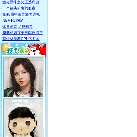
·
激光照排之父王选病逝
·
一个馒头引发的血案
·
第48届格莱美颁奖典礼
·
NBA
F1
国足
·
体育彩票
足球彩票
·
华裔孕妇在美被驱逐流产
·
蔡依林身着CPU芯片衣