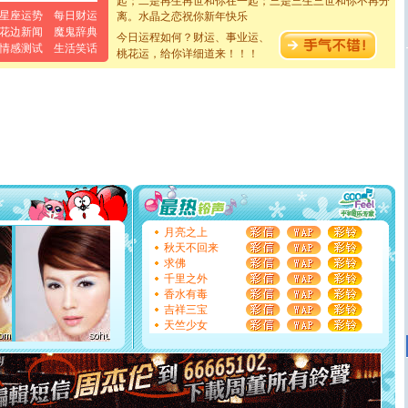
离。水晶之恋祝你新年快乐
星座运势
每日财运
[元旦]
当我狠下心扭头离去那一刻，你在我身后无助地哭
花边新闻
魔鬼辞典
泣，这痛楚让我明白我多么爱你。我转身抱住你：这猪不
今日运程如何？财运、事业运、
情感测试
生活笑话
卖了。水晶之恋祝你新年快乐。
桃花运，给你详细道来！！！
[春节]
风柔雨润好月圆，半岛铁盒伴身边，每日尽显开心
颜！冬去春来似水如烟，劳碌人生需尽欢！听一曲轻歌，
道一声平安！新年吉祥万事如愿
[春节]
传说薰衣草有四片叶子：第一片叶子是信仰，第二
片叶子是希望，第三片叶子是爱情，第四片叶子是幸运。
送你一棵薰衣草，愿你新年快乐！
[圣诞节]
圣诞节到了，想想没什么送给你的，又不打算给
你太多，只有给你五千万：千万快乐！千万要健康！千万
要平安！千万要知足！千万不要忘记我！
[圣诞节]
不只这样的日子才会想起你,而是这样的日子才
能正大光明地骚扰你,告诉你,圣诞要快乐!新年要快乐!天天
月亮之上
都要快乐噢!
秋天不回来
[圣诞节]
奉上一颗祝福的心,在这个特别的日子里,愿幸福,
求佛
如意,快乐,鲜花,一切美好的祝愿与你同在.圣诞快乐!
千里之外
[元旦]
看到你我会触电；看不到你我要充电；没有你我会
香水有毒
断电。爱你是我职业，想你是我事业，抱你是我特长，吻
吉祥三宝
你是我专业！水晶之恋祝你新年快乐
天竺少女
[元旦]
如果上天让我许三个愿望，一是今生今世和你在一
起；二是再生再世和你在一起；三是三生三世和你不再分
离。水晶之恋祝你新年快乐
[元旦]
当我狠下心扭头离去那一刻，你在我身后无助地哭
泣，这痛楚让我明白我多么爱你。我转身抱住你：这猪不