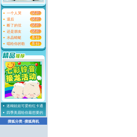
一个人哭
退后
断了的弦
还是朋友
水晶蜻蜓
唱给你的歌
迷糊娃娃可爱粉红卡通
四季美眉给你最想要的
搜狐分类
·
搜狐商机