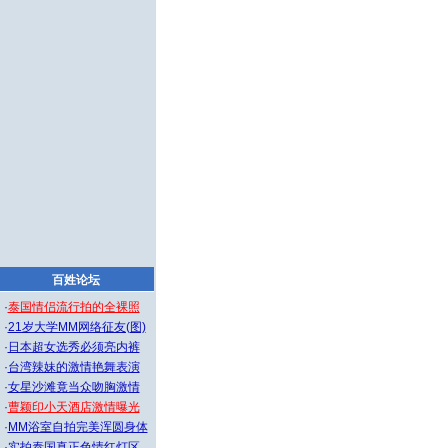
百姓论坛
·
泰国情侣流行拍的全裸照
·
21岁大学MM网络征友(图)
·
日本超女选秀必须亮内裤
·
台湾辣妹的激情艳舞表演
·
女星沙滩竟当众吻胸激情
·
曹颖印小天酒店激情曝光
·
MM浴室自拍完美浑圆身体
·
实拍泰国真正色情红灯区