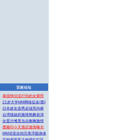
百姓论坛
·
泰国情侣流行拍的全裸照
·
21岁大学MM网络征友(图)
·
日本超女选秀必须亮内裤
·
台湾辣妹的激情艳舞表演
·
女星沙滩竟当众吻胸激情
·
曹颖印小天酒店激情曝光
·
MM浴室自拍完美浑圆身体
·
实拍泰国真正色情红灯区