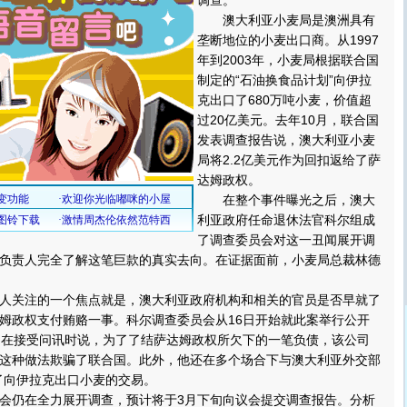
调查。
澳大利亚小麦局是澳洲具有
垄断地位的小麦出口商。从1997
年到2003年，小麦局根据联合国
制定的“石油换食品计划”向伊拉
克出口了680万吨小麦，价值超
过20亿美元。去年10月，联合国
发表调查报告说，澳大利亚小麦
局将2.2亿美元作为回扣返给了萨
达姆政权。
在整个事件曝光之后，澳大
利亚政府任命退休法官科尔组成
了调查委员会对这一丑闻展开调
负责人完全了解这笔巨款的真实去向。在证据面前，小麦局总裁林德
关注的一个焦点就是，澳大利亚政府机构和相关的官员是否早就了
姆政权支付贿赂一事。科尔调查委员会从16日开始就此案举行公开
日在接受问讯时说，为了了结萨达姆政权所欠下的一笔负债，该公司
这种做法欺骗了联合国。此外，他还在多个场合下与澳大利亚外交部
了向伊拉克出口小麦的交易。
仍在全力展开调查，预计将于3月下旬向议会提交调查报告。分析