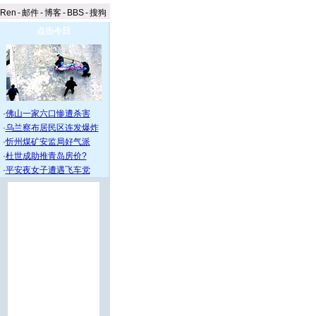
aRen
-
邮件
-
博客
-
BBS
-
搜狗
点击今日
·
佛山一家六口惨遭杀害
·
乌兰察布居民区连发爆炸
·
忻州煤矿安监局好气派
·
杜世成助推青岛房价?
·
平安夜女子遭遇飞车党