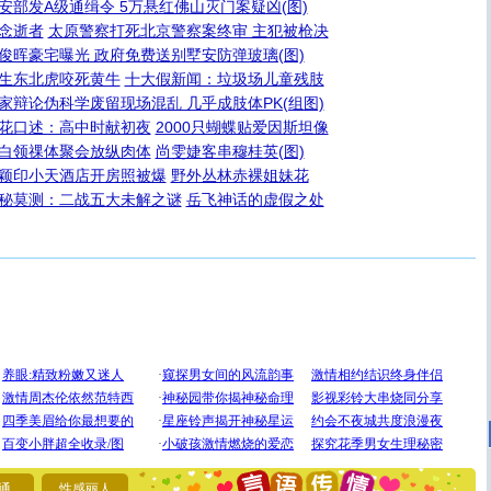
安部发A级通缉令 5万悬红佛山灭门案疑凶(图)
念逝者
太原警察打死北京警察案终审 主犯被枪决
俊晖豪宅曝光 政府免费送别墅安防弹玻璃(图)
生东北虎咬死黄牛
十大假新闻：垃圾场儿童残肢
家辩论伪科学废留现场混乱 几乎成肢体PK(组图)
花口述：高中时献初夜
2000只蝴蝶贴爱因斯坦像
白领祼体聚会放纵肉体
尚雯婕客串穆桂英(图)
颖印小天酒店开房照被爆
野外丛林赤裸姐妹花
秘莫测：二战五大未解之谜
岳飞神话的虚假之处
[圣诞节]
圣诞节到了，想想没什么送给你的，又不打算给
你太多，只有给你五千万：千万快乐！千万要健康！千万
要平安！千万要知足！千万不要忘记我！
[圣诞节]
不只这样的日子才会想起你,而是这样的日子才
通
性感丽人