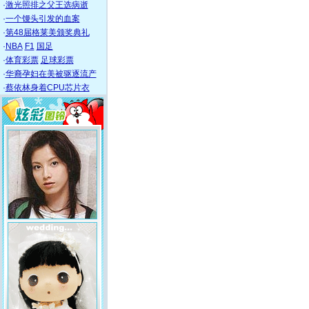
·
激光照排之父王选病逝
·
一个馒头引发的血案
·
第48届格莱美颁奖典礼
·
NBA
F1
国足
·
体育彩票
足球彩票
·
华裔孕妇在美被驱逐流产
·
蔡依林身着CPU芯片衣