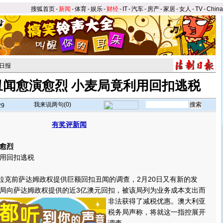
搜狐首页
-
新闻
-
体育
-
娱乐
-
财经
-
IT
-
汽车
-
房产
-
家居
-
女人
-
TV
-
Chin
日报
丑闻愈演愈烈 小麦局竟利用回扣逃税
我来说两句(
0
)
29
有奖评新闻
】
愈烈
用回扣逃税
克前萨达姆政权提供巨额回扣丑闻的调查，2月20日又有新的发
局向萨达姆政权提供的近3亿澳元回扣，被该局列为业务成本支出而
非法获得了减税优惠。
澳大利亚
税务局声称，将就这一指控展开