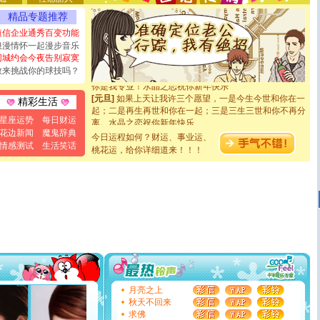
能正大光明地骚扰你,告诉你,圣诞要快乐!新年要快乐!天天
精品专题推荐
都要快乐噢!
[圣诞节]
奉上一颗祝福的心,在这个特别的日子里,愿幸福,
短信企业通秀百变功能
如意,快乐,鲜花,一切美好的祝愿与你同在.圣诞快乐!
浪漫情怀一起漫步音乐
[元旦]
看到你我会触电；看不到你我要充电；没有你我会
同城约会今夜告别寂寞
断电。爱你是我职业，想你是我事业，抱你是我特长，吻
敢来挑战你的球技吗？
你是我专业！水晶之恋祝你新年快乐
[元旦]
如果上天让我许三个愿望，一是今生今世和你在一
精彩生活
起；二是再生再世和你在一起；三是三生三世和你不再分
离。水晶之恋祝你新年快乐
星座运势
每日财运
[元旦]
当我狠下心扭头离去那一刻，你在我身后无助地哭
花边新闻
魔鬼辞典
今日运程如何？财运、事业运、
泣，这痛楚让我明白我多么爱你。我转身抱住你：这猪不
情感测试
生活笑话
桃花运，给你详细道来！！！
卖了。水晶之恋祝你新年快乐。
[春节]
风柔雨润好月圆，半岛铁盒伴身边，每日尽显开心
颜！冬去春来似水如烟，劳碌人生需尽欢！听一曲轻歌，
道一声平安！新年吉祥万事如愿
[春节]
传说薰衣草有四片叶子：第一片叶子是信仰，第二
片叶子是希望，第三片叶子是爱情，第四片叶子是幸运。
送你一棵薰衣草，愿你新年快乐！
[圣诞节]
圣诞节到了，想想没什么送给你的，又不打算给
你太多，只有给你五千万：千万快乐！千万要健康！千万
要平安！千万要知足！千万不要忘记我！
[圣诞节]
不只这样的日子才会想起你,而是这样的日子才
能正大光明地骚扰你,告诉你,圣诞要快乐!新年要快乐!天天
月亮之上
都要快乐噢!
秋天不回来
[圣诞节]
奉上一颗祝福的心,在这个特别的日子里,愿幸福,
求佛