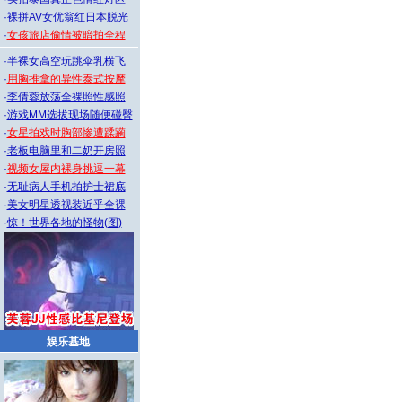
·
裸拼AV女优翁红日本脱光
·
女孩旅店偷情被暗拍全程
·
半裸女高空玩跳伞乳横飞
·
用胸推拿的异性泰式按摩
·
李倩蓉放荡全裸照性感照
·
游戏MM选拔现场随便碰臀
·
女星拍戏时胸部惨遭蹂躏
·
老板电脑里和二奶开房照
·
视频女屋内裸身挑逗一幕
·
无耻病人手机拍护士裙底
·
美女明星透视装近乎全裸
·
惊！世界各地的怪物(图)
娱乐基地