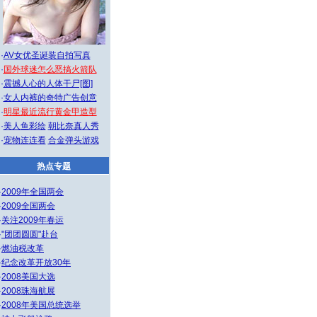
·
AV女优圣诞装自拍写真
·
国外球迷怎么恶搞火箭队
·
震撼人心的人体干尸[图]
·
女人内裤的奇特广告创意
·
明星最近流行黄金甲造型
·
美人鱼彩绘
朝比奈真人秀
·
宠物连连看
合金弹头游戏
热点专题
·
2009年全国两会
·
2009全国两会
·
关注2009年春运
·
"团团圆圆"赴台
·
燃油税改革
·
纪念改革开放30年
·
2008美国大选
·
2008珠海航展
·
2008年美国总统选举