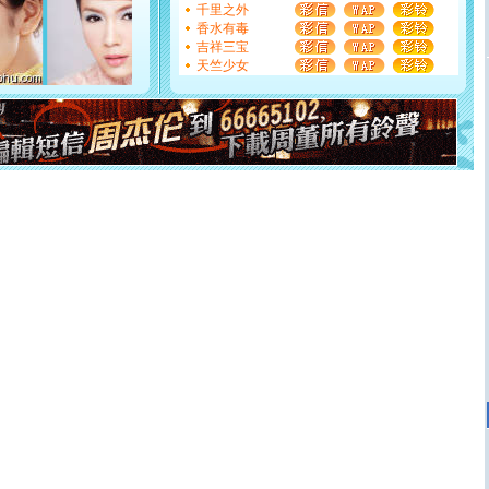
如意,快乐,鲜花,一切美好的祝愿与你同在.圣诞快乐!
千里之外
[元旦]
看到你我会触电；看不到你我要充电；没有你我会
香水有毒
断电。爱你是我职业，想你是我事业，抱你是我特长，吻
吉祥三宝
你是我专业！水晶之恋祝你新年快乐
天竺少女
[元旦]
如果上天让我许三个愿望，一是今生今世和你在一
起；二是再生再世和你在一起；三是三生三世和你不再分
离。水晶之恋祝你新年快乐
[元旦]
当我狠下心扭头离去那一刻，你在我身后无助地哭
泣，这痛楚让我明白我多么爱你。我转身抱住你：这猪不
卖了。水晶之恋祝你新年快乐。
[春节]
风柔雨润好月圆，半岛铁盒伴身边，每日尽显开心
颜！冬去春来似水如烟，劳碌人生需尽欢！听一曲轻歌，
道一声平安！新年吉祥万事如愿
[春节]
传说薰衣草有四片叶子：第一片叶子是信仰，第二
片叶子是希望，第三片叶子是爱情，第四片叶子是幸运。
送你一棵薰衣草，愿你新年快乐！