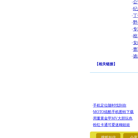
·
公
·
纪
·
丁
·
野
·
专
·
校
·
女
·
曹
·
诡
【
相关链接
】
搜狐短信
小灵