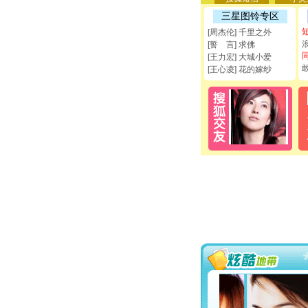
三星图铃专区
[周杰伦] 千里之外
[誓 言] 求佛
[王力宏] 大城小爱
[王心凌] 花的嫁纱