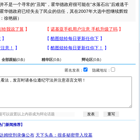
并不是一个寻常的“丑闻”，霍华德政府很可能在“水落石出”后难逃干
霍华德政府已经失去了民众的信任，其在2007年大选中想继续辉煌
：徐艳丽）
全部跟贴
(
0
条)
精华区
(
0
条)
辩论区
(
0
条)
匿名发表：
隐藏地址：
热门新闻推荐】
达姆绞刑录像公布
天下头条：很多秘密带入坟墓